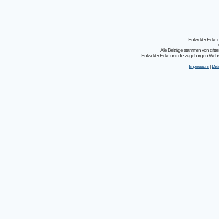
Entwickler-Ecke
Alle Beiträge stammen von dritt
Entwickler-Ecke und die zugehörigen Webseit
Impressum
|
Dat