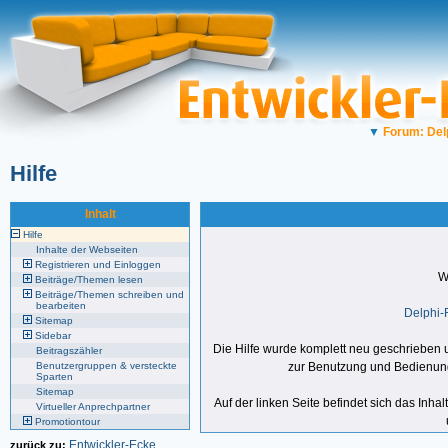
▼
Forum: Del
Hilfe
Inhalt
Hilfe
Inhalte der Webseiten
Registrieren und Einloggen
W
Beiträge/Themen lesen
Beiträge/Themen schreiben und
bearbeiten
Delphi-
Sitemap
Sidebar
Die Hilfe wurde komplett neu geschriebe
Beitragszähler
Benutzergruppen & versteckte
zur Benutzung und Bedienung 
Sparten
Sitemap
Auf der linken Seite befindet sich das Inhal
Virtueller Anprechpartner
Promotiontour
Entwickler-Ecke
zurück zu: