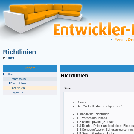
▼
Forum: Del
Richtlinien
Über
in
Inhalt
Über
Richtlinien
Impressum
Rechtliches
Richtlinien
Zitat:
Legende
Vorwort
Der "Virtuelle Ansprechpartner"
1 Inhaltliche Richtlinien
1.1 Verbotene Inhalte
1.2 (Schimpfwort-)Zensur
1.3 Rechte Dritter und geistiges Eigen
1.4 Schadsoftware, Scherzprogramme, e
1.5 Spam, Werbung, Links