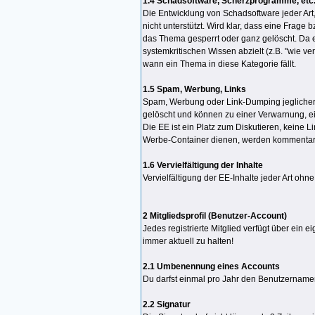
1.4 Schadsoftware, Scherzprogramme, etc. 
Die Entwicklung von Schadsoftware jeder Art,
nicht unterstützt. Wird klar, dass eine Frage
das Thema gesperrt oder ganz gelöscht. Da e
systemkritischen Wissen abzielt (z.B. "wie v
wann ein Thema in diese Kategorie fällt.
1.5 Spam, Werbung, Links
Spam, Werbung oder Link-Dumping jeglicher A
gelöscht und können zu einer Verwarnung, e
Die EE ist ein Platz zum Diskutieren, keine L
Werbe-Container dienen, werden kommentarl
1.6 Vervielfältigung der Inhalte
Vervielfältigung der EE-Inhalte jeder Art ohn
2 Mitgliedsprofil (Benutzer-Account)
Jedes registrierte Mitglied verfügt über ein e
immer aktuell zu halten!
2.1 Umbenennung eines Accounts
Du darfst einmal pro Jahr den Benutzernam
2.2 Signatur