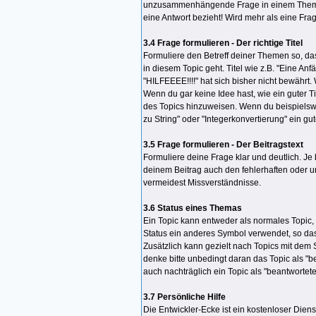
unzusammenhängende Frage in einem Thema b
eine Antwort bezieht! Wird mehr als eine Fra
3.4 Frage formulieren - Der richtige Titel
Formuliere den Betreff deiner Themen so, da
in diesem Topic geht. Titel wie z.B. "Eine A
"HILFEEEE!!!!" hat sich bisher nicht bewährt.
Wenn du gar keine Idee hast, wie ein guter T
des Topics hinzuweisen. Wenn du beispielswei
zu String" oder "Integerkonvertierung" ein gut
3.5 Frage formulieren - Der Beitragstext
Formuliere deine Frage klar und deutlich. Je
deinem Beitrag auch den fehlerhaften oder un
vermeidest Missverständnisse.
3.6 Status eines Themas
Ein Topic kann entweder als normales Topic, "
Status ein anderes Symbol verwendet, so dass
Zusätzlich kann gezielt nach Topics mit dem S
denke bitte unbedingt daran das Topic als "
auch nachträglich ein Topic als "beantwortete
3.7 Persönliche Hilfe
Die Entwickler-Ecke ist ein kostenloser Diens