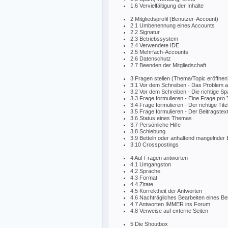
1.6 Vervielfältigung der Inhalte
2 Mitgliedsprofil (Benutzer-Account)
2.1 Umbenennung eines Accounts
2.2 Signatur
2.3 Betriebssystem
2.4 Verwendete IDE
2.5 Mehrfach-Accounts
2.6 Datenschutz
2.7 Beenden der Mitgliedschaft
3 Fragen stellen (Thema/Topic eröffnen
3.1 Vor dem Schreiben - Das Problem a
3.2 Vor dem Schreiben - Die richtige Sp
3.3 Frage formulieren - Eine Frage pro 
3.4 Frage formulieren - Der richtige Tite
3.5 Frage formulieren - Der Beitragstex
3.6 Status eines Themas
3.7 Persönliche Hilfe
3.8 Schiebung
3.9 Betteln oder anhaltend mangelnder 
3.10 Crosspostings
4 Auf Fragen antworten
4.1 Umgangston
4.2 Sprache
4.3 Format
4.4 Zitate
4.5 Korrektheit der Antworten
4.6 Nachträgliches Bearbeiten eines Be
4.7 Antworten IMMER ins Forum
4.8 Verweise auf externe Seiten
5 Die Shoutbox