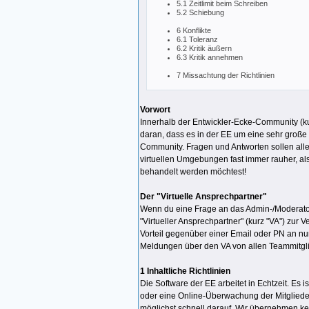
5.1 Zeitlimit beim Schreiben
5.2 Schiebung
6 Konflikte
6.1 Toleranz
6.2 Kritik äußern
6.3 Kritik annehmen
7 Missachtung der Richtlinien
Vorwort
Innerhalb der Entwickler-Ecke-Community (kur
daran, dass es in der EE um eine sehr große
Community. Fragen und Antworten sollen alle
virtuellen Umgebungen fast immer rauher, als
behandelt werden möchtest!
Der "Virtuelle Ansprechpartner"
Wenn du eine Frage an das Admin-/Moderatore
"Virtueller Ansprechpartner" (kurz "VA") zur 
Vorteil gegenüber einer Email oder PN an n
Meldungen über den VA von allen Teammitgl
1 Inhaltliche Richtlinien
Die Software der EE arbeitet in Echtzeit. Es
oder eine Online-Überwachung der Mitgliede
möglichst schnell darauf. Wir übernehmen kei