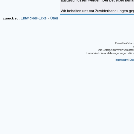
ausgeschlossen werden. Der Betreiber behält
Wir behalten uns vor Zuwiderhandlungen gege
Entwickler-Ecke
Über
zurück zu:
»
Entwickler-Ecke
Alle Beiträge stammen von dritt
Entwickler-Ecke und die zugehörigen Webseit
Impressum
|
Dat