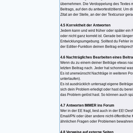
übernehmen. Die Verdoppelung des Textes mac
Beitrags, auf den du antwortest/zitierst. Um di
Zitat an der Stelle, an der der Textcursor gera
4.5 Korrektheit der Antworten
Jedem kann und wird früher oder später ein F
oder nicht ganz korrekt ist. Gerade bei länge
Entwicklungsumgebung. Solltest du Fehler in
der Editier-Funktion deinen Beitrag entsprec
4.6 Nachträgliches Bearbeiten eines Beitr
Wenn du zu einem deiner Beiträge etwas nach
letzten Beitrag nach. Jeder hat schonmal was
Es ist unerwünscht Nachträge in weiteren Pos
unterlaufen).
Es ist ausdrücklich untersagt eigene Beiträg
sich dein Problem erledigt oder hast du berei
das Problem gelöst hast. So können auch sp
4.7 Antworten IMMER ins Forum
Wer in der EE fragt, liest auch in der EE! D
Email/PN oder über andere nicht-öffentliche 
ähnlichen Fragen oder Problemen bewahren
4.8 Verweise auf externe Seiten