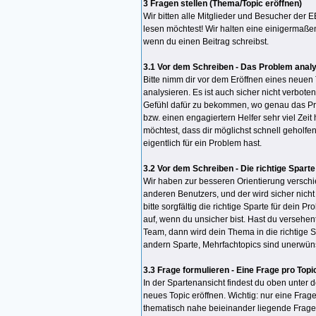
3 Fragen stellen (Thema/Topic eröffnen)
Wir bitten alle Mitglieder und Besucher der 
lesen möchtest! Wir halten eine einigermaße
wenn du einen Beitrag schreibst.
3.1 Vor dem Schreiben - Das Problem anal
Bitte nimm dir vor dem Eröffnen eines neuen
analysieren. Es ist auch sicher nicht verbo
Gefühl dafür zu bekommen, wo genau das Prob
bzw. einen engagiertern Helfer sehr viel Ze
möchtest, dass dir möglichst schnell geholfe
eigentlich für ein Problem hast.
3.2 Vor dem Schreiben - Die richtige Spart
Wir haben zur besseren Orientierung verschi
anderen Benutzers, und der wird sicher nicht
bitte sorgfältig die richtige Sparte für dei
auf, wenn du unsicher bist. Hast du versehen
Team, dann wird dein Thema in die richtige Sp
andern Sparte, Mehrfachtopics sind unerwün
3.3 Frage formulieren - Eine Frage pro Topi
In der Spartenansicht findest du oben unter 
neues Topic eröffnen. Wichtig: nur eine Frage
thematisch nahe beieinander liegende Fragen