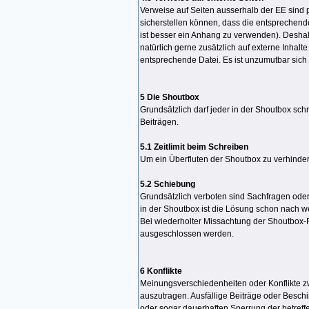
Verweise auf Seiten ausserhalb der EE sind p
sicherstellen können, dass die entsprechende 
ist besser ein Anhang zu verwenden). Desha
natürlich gerne zusätzlich auf externe Inhalt
entsprechende Datei. Es ist unzumutbar sich
5 Die Shoutbox
Grundsätzlich darf jeder in der Shoutbox sch
Beiträgen.
5.1 Zeitlimit beim Schreiben
Um ein Überfluten der Shoutbox zu verhinde
5.2 Schiebung
Grundsätzlich verboten sind Sachfragen oder
in der Shoutbox ist die Lösung schon nach
Bei wiederholter Missachtung der Shoutbox-
ausgeschlossen werden.
6 Konflikte
Meinungsverschiedenheiten oder Konflikte zw
auszutragen. Ausfällige Beiträge oder Besc
oder sogar dauerhaften Sperrung der betref