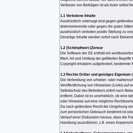
Verfasser von Beiträgen ist als Autor selbst fü
1.1 Verbotene Inhalte
Ausdrücklich untersagt sind gegen geltende
diskriminierende oder gegen die guten Sitte
ausdrücklich verboten positiv Stellung zu vo
Derartige Inhalte werden sofort nach Bekan
1.2 (Schimpfwort-)Zensur
Die Software der EE enthält ein wortbasiert
filtert. Art und Umfang der gefilterten Begr
Copyright-Inhabern aufgefordert, bestimmte 
1.3 Rechte Dritter und geistiges Eigentum
Die Verbreitung von urheber- oder markensch
Veröffentlichung von Hinweisen (Links) auf e
Selbstschutz des Betreibers sofort nach Be
entfernt. Dabei ist es unerheblich, ob eine t
oder Hinweise auf eine mögliche Rechtsverle
Da nach geltendem Recht die Umgehung eines 
zum persönlichen Gebrauch bestimmt ist oder 
Verlauf einer Diskussion heraus, dass die Fr
Handlung auszuführen, z.B. einen Kopiersc