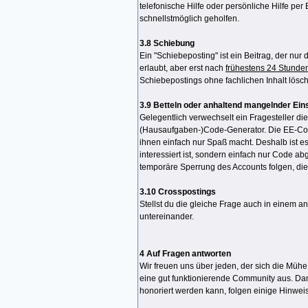
telefonische Hilfe oder persönliche Hilfe pe
schnellstmöglich geholfen.
3.8 Schiebung
Ein "Schiebeposting" ist ein Beitrag, der nur
erlaubt, aber erst nach
frühestens 24 Stunde
Schiebepostings ohne fachlichen Inhalt lösc
3.9 Betteln oder anhaltend mangelnder Ein
Gelegentlich verwechselt ein Fragesteller di
(Hausaufgaben-)Code-Generator. Die EE-Comm
ihnen einfach nur Spaß macht. Deshalb ist es
interessiert ist, sondern einfach nur Code a
temporäre Sperrung des Accounts folgen, die
3.10 Crosspostings
Stellst du die gleiche Frage auch in einem 
untereinander.
4 Auf Fragen antworten
Wir freuen uns über jeden, der sich die Mühe m
eine gut funktionierende Community aus. Dam
honoriert werden kann, folgen einige Hinwei