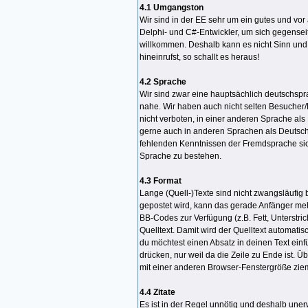
4.1 Umgangston
Wir sind in der EE sehr um ein gutes und vor 
Delphi- und C#-Entwickler, um sich gegenseit
willkommen. Deshalb kann es nicht Sinn und
hineinrufst, so schallt es heraus!
4.2 Sprache
Wir sind zwar eine hauptsächlich deutschspr
nahe. Wir haben auch nicht selten Besucher/L
nicht verboten, in einer anderen Sprache al
gerne auch in anderen Sprachen als Deutsch 
fehlenden Kenntnissen der Fremdsprache sich 
Sprache zu bestehen.
4.3 Format
Lange (Quell-)Texte sind nicht zwangsläufig 
gepostet wird, kann das gerade Anfänger mehr
BB-Codes zur Verfügung (z.B. Fett, Unterstr
Quelltext. Damit wird der Quelltext automatisc
du möchtest einen Absatz in deinen Text einfü
drücken, nur weil da die Zeile zu Ende ist.
mit einer anderen Browser-Fenstergröße zie
4.4 Zitate
Es ist in der Regel unnötig und deshalb une