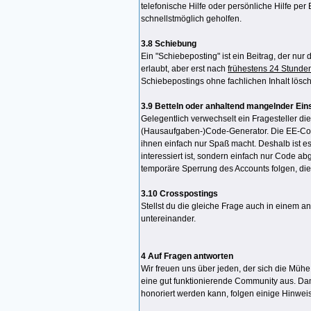
telefonische Hilfe oder persönliche Hilfe pe
schnellstmöglich geholfen.
3.8 Schiebung
Ein "Schiebeposting" ist ein Beitrag, der nur
erlaubt, aber erst nach
frühestens 24 Stunde
Schiebepostings ohne fachlichen Inhalt lösc
3.9 Betteln oder anhaltend mangelnder Ein
Gelegentlich verwechselt ein Fragesteller di
(Hausaufgaben-)Code-Generator. Die EE-Comm
ihnen einfach nur Spaß macht. Deshalb ist es
interessiert ist, sondern einfach nur Code a
temporäre Sperrung des Accounts folgen, die
3.10 Crosspostings
Stellst du die gleiche Frage auch in einem 
untereinander.
4 Auf Fragen antworten
Wir freuen uns über jeden, der sich die Mühe m
eine gut funktionierende Community aus. Dam
honoriert werden kann, folgen einige Hinwei