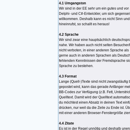
4.1 Umgangston
Wir sind in der EE sehr um ein gutes und vor 
Delphi- und C#-Entwickler, um sich gegenseit
willkommen. Deshalb kann es nicht Sinn und
hineinrufst, so schallt es heraus!
4.2 Sprache
Wir sind zwar eine hauptsächlich deutschspr
nahe. Wir haben auch nicht selten Besucher/L
nicht verboten, in einer anderen Sprache al
gerne auch in anderen Sprachen als Deutsch 
fehlenden Kenntnissen der Fremdsprache sich 
Sprache zu bestehen.
4.3 Format
Lange (Quell-)Texte sind nicht zwangsläufig 
gepostet wird, kann das gerade Anfänger mehr
BB-Codes zur Verfügung (z.B. Fett, Unterstr
Quelltext. Damit wird der Quelltext automatisc
du möchtest einen Absatz in deinen Text einfü
drücken, nur weil da die Zeile zu Ende ist.
mit einer anderen Browser-Fenstergröße zie
4.4 Zitate
Es ist in der Regel unnötig und deshalb une