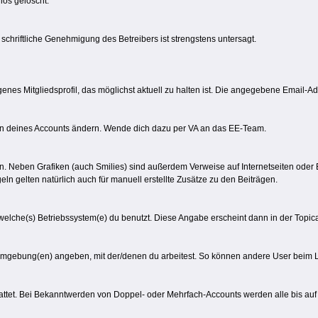
os gelöscht.
e schriftliche Genehmigung des Betreibers ist strengstens untersagt.
igenes Mitgliedsprofil, das möglichst aktuell zu halten ist. Die angegebene Email-Ad
en deines Accounts ändern. Wende dich dazu per VA an das EE-Team.
sein. Neben Grafiken (auch Smilies) sind außerdem Verweise auf Internetseiten oder 
eln gelten natürlich auch für manuell erstellte Zusätze zu den Beiträgen.
 welche(s) Betriebssystem(e) du benutzt. Diese Angabe erscheint dann in der Topi
umgebung(en) angeben, mit der/denen du arbeitest. So können andere User beim Le
tattet. Bei Bekanntwerden von Doppel- oder Mehrfach-Accounts werden alle bis auf