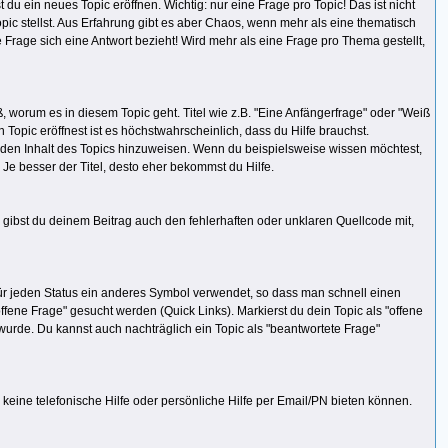
du ein neues Topic eröffnen. Wichtig: nur eine Frage pro Topic! Das ist nicht
pic stellst. Aus Erfahrung gibt es aber Chaos, wenn mehr als eine thematisch
age sich eine Antwort bezieht! Wird mehr als eine Frage pro Thema gestellt,
, worum es in diesem Topic geht. Titel wie z.B. "Eine Anfängerfrage" oder "Weiß
 Topic eröffnest ist es höchstwahrscheinlich, dass du Hilfe brauchst.
f den Inhalt des Topics hinzuweisen. Wenn du beispielsweise wissen möchtest,
. Je besser der Titel, desto eher bekommst du Hilfe.
 gibst du deinem Beitrag auch den fehlerhaften oder unklaren Quellcode mit,
 für jeden Status ein anderes Symbol verwendet, so dass man schnell einen
offene Frage" gesucht werden (Quick Links). Markierst du dein Topic als "offene
wurde. Du kannst auch nachträglich ein Topic als "beantwortete Frage"
n keine telefonische Hilfe oder persönliche Hilfe per Email/PN bieten können.