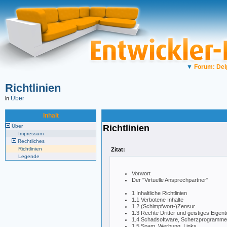
▼
Forum: Del
Richtlinien
Über
in
Inhalt
Über
Richtlinien
Impressum
Rechtliches
Richtlinien
Zitat:
Legende
Vorwort
Der "Virtuelle Ansprechpartner"
1 Inhaltliche Richtlinien
1.1 Verbotene Inhalte
1.2 (Schimpfwort-)Zensur
1.3 Rechte Dritter und geistiges Eige
1.4 Schadsoftware, Scherzprogramme, e
1.5 Spam, Werbung, Links