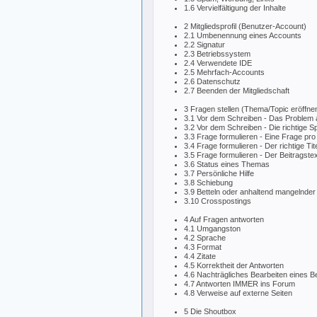
1.6 Vervielfältigung der Inhalte
2 Mitgliedsprofil (Benutzer-Account)
2.1 Umbenennung eines Accounts
2.2 Signatur
2.3 Betriebssystem
2.4 Verwendete IDE
2.5 Mehrfach-Accounts
2.6 Datenschutz
2.7 Beenden der Mitgliedschaft
3 Fragen stellen (Thema/Topic eröffne
3.1 Vor dem Schreiben - Das Problem 
3.2 Vor dem Schreiben - Die richtige S
3.3 Frage formulieren - Eine Frage pro
3.4 Frage formulieren - Der richtige Tite
3.5 Frage formulieren - Der Beitragstex
3.6 Status eines Themas
3.7 Persönliche Hilfe
3.8 Schiebung
3.9 Betteln oder anhaltend mangelnder
3.10 Crosspostings
4 Auf Fragen antworten
4.1 Umgangston
4.2 Sprache
4.3 Format
4.4 Zitate
4.5 Korrektheit der Antworten
4.6 Nachträgliches Bearbeiten eines Be
4.7 Antworten IMMER ins Forum
4.8 Verweise auf externe Seiten
5 Die Shoutbox