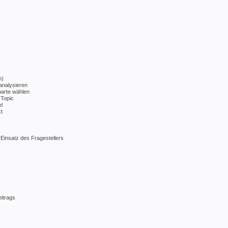
n)
analysieren
parte wählen
 Topic
l
t
 Einsatz des Fragestellers
itrags