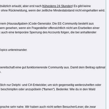
dsätzlich erlaubt, aber erst nach
frühestens 24 Stunden
! Es gibt keine
r ohne Rückmeldung, wenn der zeitliche Mindestabstand nicht eingehalten wird.
er einem (Hausaufgaben-)Code-Generator. Die EE-Community besteht aus
ern gesehen, wenn ein Fragesteller offensichtlich nicht am Erarbeiten einer
ic auch eine temporäre Sperrung des Accounts folgen, die bei anhaltender
Topics untereinander.
fsbereitschaft eine gut funktionierende Community aus. Damit dein Beitrag optimal
.
eßlich nur Delphi- und C#-Entwickler, um sich gegenseitig weiterzuhelfen oder
u beschimpfen oder anzupöbeln ("flamen"). Bedenke: Wie du in den Wald
Sprache sehr nahe. Wir haben auch nicht selten Besucher/Leser, die zwar