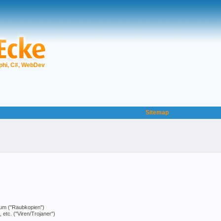
phi, C#, WebDev
Sitemap
ntum ("Raubkopien")
tc. ("Viren/Trojaner")