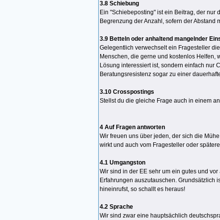
3.8 Schiebung
Ein "Schiebeposting" ist ein Beitrag, der nur
Begrenzung der Anzahl, sofern der Abstand m
3.9 Betteln oder anhaltend mangelnder Ein
Gelegentlich verwechselt ein Fragesteller 
Menschen, die gerne und kostenlos Helfen, we
Lösung interessiert ist, sondern einfach nur
Beratungsresistenz sogar zu einer dauerhaft
3.10 Crosspostings
Stellst du die gleiche Frage auch in einem 
4 Auf Fragen antworten
Wir freuen uns über jeden, der sich die Mühe 
wirkt und auch vom Fragesteller oder später
4.1 Umgangston
Wir sind in der EE sehr um ein gutes und vor 
Erfahrungen auszutauschen. Grundsätzlich i
hineinrufst, so schallt es heraus!
4.2 Sprache
Wir sind zwar eine hauptsächlich deutschspr