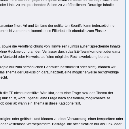
der Links zu entsprechenden Seiten zu veröffentlichen. Derartige Inhalte
zeige filtert. Art und Umfang der gefilterten Begriffe kann jederzeit ohne
 nicht zu nennen, kommt diese Filtertechnik ebenfalls zum Einsatz.
 sowie die Veröffentlichung von Hinweisen (Links) auf entsprechende Inhalte
en ohne Rückmeldung an den Verfasser durch das EE-Team korrigiert oder ganz
eter Verdacht oder Hinweise auf eine mögliche Rechtsverletzung bereits
Kopie nur zum persönlichen Gebrauch bestimmt ist oder nicht), können wir
. das Thema der Diskussion darauf abzielt, eine möglicherweise rechtswidrige
scht.
h die EE nicht unterstützt. Wird klar, dass eine Frage bzw. das Thema der
ig unklar ist, worauf genau eine Frage nach speziellem, möglicherweise
 ob oder ab wann ein Thema in diese Kategorie fällt.
rrigiert oder gelöscht und können zu einer Verwarnung, einer temporären oder
er kostenlose Werbeplattform. Beiträge, die offensichtlich nur als Link- oder