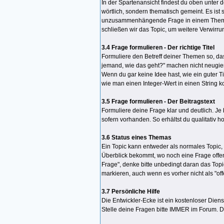
In der Spartenansicht findest du oben unter d
wörtlich, sondern thematisch gemeint. Es ist
unzusammenhängende Frage in einem Thema be
schließen wir das Topic, um weitere Verwirr
3.4 Frage formulieren - Der richtige Titel
Formuliere den Betreff deiner Themen so, das
jemand, wie das geht?" machen nicht neugierig
Wenn du gar keine Idee hast, wie ein guter 
wie man einen Integer-Wert in einen String kon
3.5 Frage formulieren - Der Beitragstext
Formuliere deine Frage klar und deutlich. Je
sofern vorhanden. So erhältst du qualitativ 
3.6 Status eines Themas
Ein Topic kann entweder als normales Topic, 
Überblick bekommt, wo noch eine Frage offen u
Frage", denke bitte unbedingt daran das Topi
markieren, auch wenn es vorher nicht als "off
3.7 Persönliche Hilfe
Die Entwickler-Ecke ist ein kostenloser Diens
Stelle deine Fragen bitte IMMER im Forum. Do