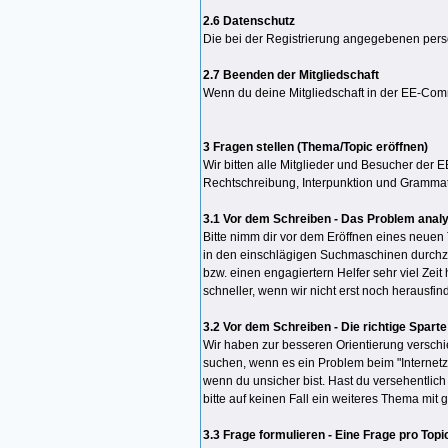
2.6 Datenschutz
Die bei der Registrierung angegebenen persö
2.7 Beenden der Mitgliedschaft
Wenn du deine Mitgliedschaft in der EE-Co
3 Fragen stellen (Thema/Topic eröffnen)
Wir bitten alle Mitglieder und Besucher der 
Rechtschreibung, Interpunktion und Grammati
3.1 Vor dem Schreiben - Das Problem anal
Bitte nimm dir vor dem Eröffnen eines neuen 
in den einschlägigen Suchmaschinen durchzu
bzw. einen engagiertern Helfer sehr viel Ze
schneller, wenn wir nicht erst noch herausf
3.2 Vor dem Schreiben - Die richtige Spart
Wir haben zur besseren Orientierung verschi
suchen, wenn es ein Problem beim "Internetzu
wenn du unsicher bist. Hast du versehentlich
bitte auf keinen Fall ein weiteres Thema mit
3.3 Frage formulieren - Eine Frage pro Topi