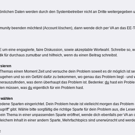
nlichen Daten werden durch den Systembetreiber nicht an Dritte weitergegeben un
mmunity beenden möchtest (Account löschen), dann wende dich per VA an das EE-
EE um eine engagierte, faire Diskussion, sowie akzeptable Wortwahl. Schreibe so, 
k für durchaus zumutbar und hilfreich, wenn du einen Beitrag schreibst.
ysieren
Themas einen Moment Zeit und versuche dein Problem soweit es dir möglich ist selb
gehen und so ein Gefühl dafür zu bekommen, wo genau das Problem liegt - und wi
it herauszufinden, was denn überhaupt das Problem ist. Bedenke:
du
hast ein Proble
inden müssen, was
du
eigentlich für ein Problem hast.
e wählen
edene Sparten eingerichtet. Dein Problem heute ist vielleicht morgen das Problem 
griff" gibt. Wähle bitte sorgfältig die richtige Sparte für dein Problem aus, die L
 ein Thema in einer unpassenden Sparte eröffnet, wende dich ebenfalls per VA an 
 gleichem Inhalt in einer andern Sparte, Mehrfachtopics sind unerwünscht und werd
c