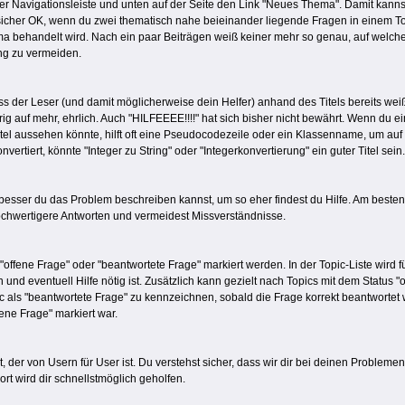
er Navigationsleiste und unten auf der Seite den Link "Neues Thema". Damit kannst 
 sicher OK, wenn du zwei thematisch nahe beieinander liegende Fragen in einem To
handelt wird. Nach ein paar Beiträgen weiß keiner mehr so genau, auf welche Fr
ung zu vermeiden.
s der Leser (und damit möglicherweise dein Helfer) anhand des Titels bereits weiß
 auf mehr, ehrlich. Auch "HILFEEEE!!!!" hat sich bisher nicht bewährt. Wenn du ein
Titel aussehen könnte, hilft oft eine Pseudocodezeile oder ein Klassenname, um au
vertiert, könnte "Integer zu String" oder "Integerkonvertierung" ein guter Titel sein
 besser du das Problem beschreiben kannst, um so eher findest du Hilfe. Am besten
hochwertigere Antworten und vermeidest Missverständnisse.
"offene Frage" oder "beantwortete Frage" markiert werden. In der Topic-Liste wird
nd eventuell Hilfe nötig ist. Zusätzlich kann gezielt nach Topics mit dem Status "
c als "beantwortete Frage" zu kennzeichnen, sobald die Frage korrekt beantwortet 
ene Frage" markiert war.
t, der von Usern für User ist. Du verstehst sicher, dass wir dir bei deinen Probleme
rt wird dir schnellstmöglich geholfen.