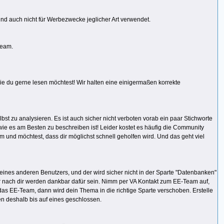
d auch nicht für Werbezwecke jeglicher Art verwendet.
Team.
wie du gerne lesen möchtest! Wir halten eine einigermaßen korrekte
st zu analysieren. Es ist auch sicher nicht verboten vorab ein paar Stichworte
e es am Besten zu beschreiben ist! Leider kostet es häufig die Community
m und möchtest, dass dir möglichst schnell geholfen wird. Und das geht viel
eines anderen Benutzers, und der wird sicher nicht in der Sparte "Datenbanken"
eser nach dir werden dankbar dafür sein. Nimm per VA Kontakt zum EE-Team auf,
das EE-Team, dann wird dein Thema in die richtige Sparte verschoben. Erstelle
en deshalb bis auf eines geschlossen.