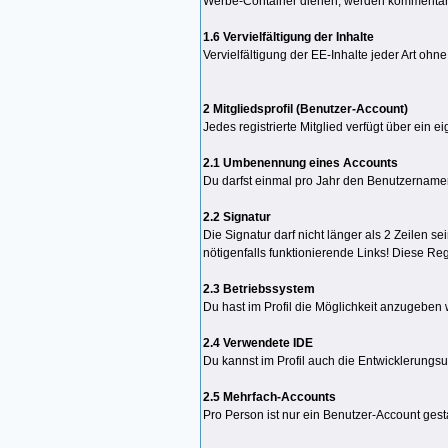
Werbe-Container dienen, werden kommentarl
1.6 Vervielfältigung der Inhalte
Vervielfältigung der EE-Inhalte jeder Art ohn
2 Mitgliedsprofil (Benutzer-Account)
Jedes registrierte Mitglied verfügt über ein e
2.1 Umbenennung eines Accounts
Du darfst einmal pro Jahr den Benutzernam
2.2 Signatur
Die Signatur darf nicht länger als 2 Zeilen 
nötigenfalls funktionierende Links! Diese Reg
2.3 Betriebssystem
Du hast im Profil die Möglichkeit anzugeben
2.4 Verwendete IDE
Du kannst im Profil auch die Entwicklerungs
2.5 Mehrfach-Accounts
Pro Person ist nur ein Benutzer-Account ges