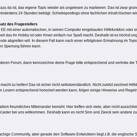
 dazu da ist, das eigene Topic wieder als ungelesen zu markieren. Das ist zwar grun
indestens 24 Stunden beträgt. Schiebepostings ohne fachlichen Inhalt löschen wi
satz des Fragestellers
die EE mit einer automatischen, in seinen Computer eingebauten Hilfefunktion od
il das ihr Hobby ist oder ihnen einfach nur Spaß macht. Deshalb ist es höchst ung
 Code abgreifen will. In diesem Fall kann nach einer erfolglosen Ermahnung im Top
en Sperrung führen kann.
anderen Forum, dann kennzeichne deine Frage bitte entsprechend und verlinke die 
macht zu helfen! Das ist sicher nicht selbstverständlich. Nicht zuletzt zeichnet Hil
en Lesern entsprechend honoriert werden kann, folgen einige Hinweise und Regeln
allem freundliches Miteinander bemüht. Hier treffen sich viele, aber nicht ausschli
st jeder bei uns willkommen. Deshalb kann es nicht Sinn und Zweck sein andere z
achige Community, aber gerade den Software-Entwicklern liegt z.B. die englische 