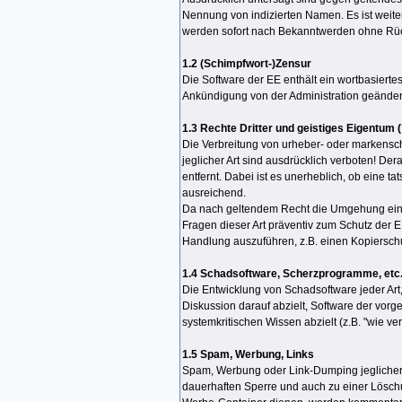
Nennung von indizierten Namen. Es ist weiter
werden sofort nach Bekanntwerden ohne Rück
1.2 (Schimpfwort-)Zensur
Die Software der EE enthält ein wortbasiertes
Ankündigung von der Administration geändert
1.3 Rechte Dritter und geistiges Eigentum
Die Verbreitung von urheber- oder markensch
jeglicher Art sind ausdrücklich verboten! D
entfernt. Dabei ist es unerheblich, ob eine t
ausreichend.
Da nach geltendem Recht die Umgehung eines 
Fragen dieser Art präventiv zum Schutz der E
Handlung auszuführen, z.B. einen Kopiersc
1.4 Schadsoftware, Scherzprogramme, etc. 
Die Entwicklung von Schadsoftware jeder Art, 
Diskussion darauf abzielt, Software der vorg
systemkritischen Wissen abzielt (z.B. "wie v
1.5 Spam, Werbung, Links
Spam, Werbung oder Link-Dumping jeglicher A
dauerhaften Sperre und auch zu einer Löschun