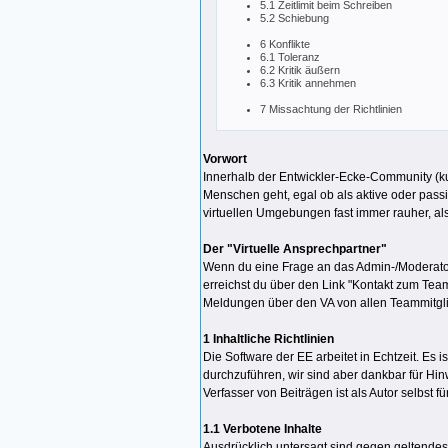
5.1 Zeitlimit beim Schreiben
5.2 Schiebung
6 Konflikte
6.1 Toleranz
6.2 Kritik äußern
6.3 Kritik annehmen
7 Missachtung der Richtlinien
Vorwort
Innerhalb der Entwickler-Ecke-Community (kur
Menschen geht, egal ob als aktive oder pass
virtuellen Umgebungen fast immer rauher, al
Der "Virtuelle Ansprechpartner"
Wenn du eine Frage an das Admin-/Moderatoren
erreichst du über den Link "Kontakt zum Tea
Meldungen über den VA von allen Teammitgl
1 Inhaltliche Richtlinien
Die Software der EE arbeitet in Echtzeit. E
durchzuführen, wir sind aber dankbar für Hin
Verfasser von Beiträgen ist als Autor selbst fü
1.1 Verbotene Inhalte
Ausdrücklich untersagt sind gegen geltendes