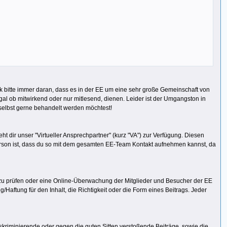
nk bitte immer daran, dass es in der EE um eine sehr große Gemeinschaft von
al ob mitwirkend oder nur mitlesend, dienen. Leider ist der Umgangston in
 selbst gerne behandelt werden möchtest!
 dir unser "Virtueller Ansprechpartner" (kurz "VA") zur Verfügung. Diesen
Person ist, dass du so mit dem gesamten EE-Team Kontakt aufnehmen kannst, da
n zu prüfen oder eine Online-Überwachung der Mitglieder und Besucher der EE
Haftung für den Inhalt, die Richtigkeit oder die Form eines Beitrags. Jeder
kriminierende oder gegen die guten Sitten verstoßende Beiträge, sowie die