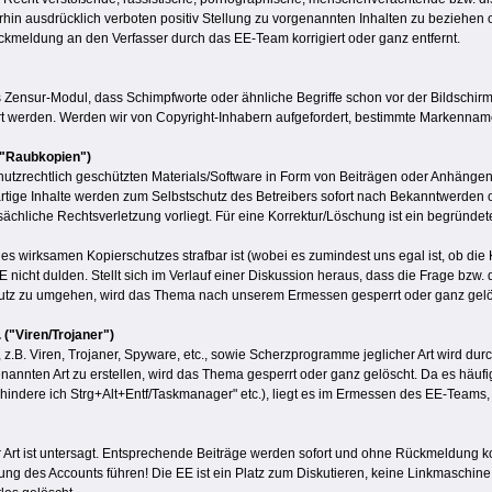
hin ausdrücklich verboten positiv Stellung zu vorgenannten Inhalten zu beziehen o
meldung an den Verfasser durch das EE-Team korrigiert oder ganz entfernt.
 Zensur-Modul, dass Schimpfworte oder ähnliche Begriffe schon vor der Bildschirman
 werden. Werden wir von Copyright-Inhabern aufgefordert, bestimmte Markennamen
 ("Raubkopien")
utzrechtlich geschützten Materials/Software in Form von Beiträgen oder Anhängen,
erartige Inhalte werden zum Selbstschutz des Betreibers sofort nach Bekanntwerd
atsächliche Rechtsverletzung vorliegt. Für eine Korrektur/Löschung ist ein begründ
wirksamen Kopierschutzes strafbar ist (wobei es zumindest uns egal ist, ob die 
E nicht dulden. Stellt sich im Verlauf einer Diskussion heraus, dass die Frage bzw
hutz zu umgehen, wird das Thema nach unserem Ermessen gesperrt oder ganz gelö
("Viren/Trojaner")
z.B. Viren, Trojaner, Spyware, etc., sowie Scherzprogramme jeglicher Art wird durc
enannten Art zu erstellen, wird das Thema gesperrt oder ganz gelöscht. Da es häuf
erhindere ich Strg+Alt+Entf/Taskmanager" etc.), liegt es im Ermessen des EE-Teams,
rt ist untersagt. Entsprechende Beiträge werden sofort und ohne Rückmeldung ko
g des Accounts führen! Die EE ist ein Platz zum Diskutieren, keine Linkmaschine od