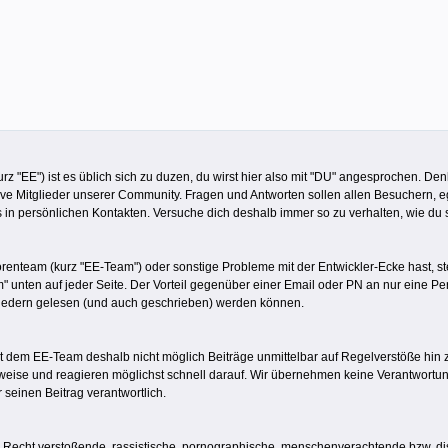
z "EE") ist es üblich sich zu duzen, du wirst hier also mit "DU" angesprochen. De
ive Mitglieder unserer Community. Fragen und Antworten sollen allen Besuchern, eg
s in persönlichen Kontakten. Versuche dich deshalb immer so zu verhalten, wie du
team (kurz "EE-Team") oder sonstige Probleme mit der Entwickler-Ecke hast, steht
m" unten auf jeder Seite. Der Vorteil gegenüber einer Email oder PN an nur eine 
iedern gelesen (und auch geschrieben) werden können.
s ist dem EE-Team deshalb nicht möglich Beiträge unmittelbar auf Regelverstöße hi
weise und reagieren möglichst schnell darauf. Wir übernehmen keine Verantwortung/
r seinen Beitrag verantwortlich.
 Recht verstoßende, rassistische, pornographische, menschenverachtende bzw. dis