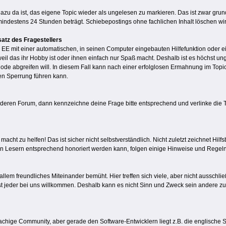
 dazu da ist, das eigene Topic wieder als ungelesen zu markieren. Das ist zwar grun
indestens 24 Stunden beträgt. Schiebepostings ohne fachlichen Inhalt löschen wi
satz des Fragestellers
die EE mit einer automatischen, in seinen Computer eingebauten Hilfefunktion od
il das ihr Hobby ist oder ihnen einfach nur Spaß macht. Deshalb ist es höchst ung
 Code abgreifen will. In diesem Fall kann nach einer erfolglosen Ermahnung im Top
en Sperrung führen kann.
anderen Forum, dann kennzeichne deine Frage bitte entsprechend und verlinke die 
macht zu helfen! Das ist sicher nicht selbstverständlich. Nicht zuletzt zeichnet Hil
en Lesern entsprechend honoriert werden kann, folgen einige Hinweise und Regeln
allem freundliches Miteinander bemüht. Hier treffen sich viele, aber nicht ausschli
st jeder bei uns willkommen. Deshalb kann es nicht Sinn und Zweck sein andere z
achige Community, aber gerade den Software-Entwicklern liegt z.B. die englische 