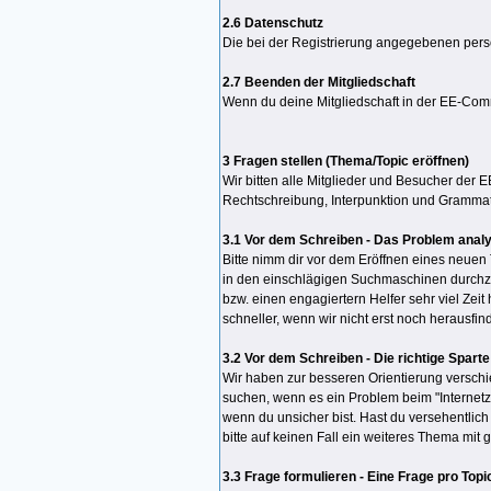
2.6 Datenschutz
Die bei der Registrierung angegebenen persö
2.7 Beenden der Mitgliedschaft
Wenn du deine Mitgliedschaft in der EE-Co
3 Fragen stellen (Thema/Topic eröffnen)
Wir bitten alle Mitglieder und Besucher der 
Rechtschreibung, Interpunktion und Grammati
3.1 Vor dem Schreiben - Das Problem anal
Bitte nimm dir vor dem Eröffnen eines neuen 
in den einschlägigen Suchmaschinen durchzu
bzw. einen engagiertern Helfer sehr viel Ze
schneller, wenn wir nicht erst noch herausf
3.2 Vor dem Schreiben - Die richtige Spart
Wir haben zur besseren Orientierung verschi
suchen, wenn es ein Problem beim "Internetzu
wenn du unsicher bist. Hast du versehentlich
bitte auf keinen Fall ein weiteres Thema mit
3.3 Frage formulieren - Eine Frage pro Topi