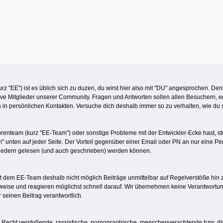
z "EE") ist es üblich sich zu duzen, du wirst hier also mit "DU" angesprochen. De
ive Mitglieder unserer Community. Fragen und Antworten sollen allen Besuchern, eg
s in persönlichen Kontakten. Versuche dich deshalb immer so zu verhalten, wie du
team (kurz "EE-Team") oder sonstige Probleme mit der Entwickler-Ecke hast, steht
m" unten auf jeder Seite. Der Vorteil gegenüber einer Email oder PN an nur eine 
iedern gelesen (und auch geschrieben) werden können.
s ist dem EE-Team deshalb nicht möglich Beiträge unmittelbar auf Regelverstöße hi
weise und reagieren möglichst schnell darauf. Wir übernehmen keine Verantwortung/
r seinen Beitrag verantwortlich.
 Recht verstoßende, rassistische, pornographische, menschenverachtende bzw. dis