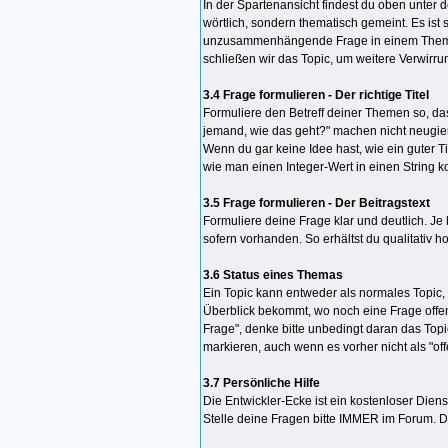
In der Spartenansicht findest du oben unter d
wörtlich, sondern thematisch gemeint. Es ist
unzusammenhängende Frage in einem Thema be
schließen wir das Topic, um weitere Verwirr
3.4 Frage formulieren - Der richtige Titel
Formuliere den Betreff deiner Themen so, das
jemand, wie das geht?" machen nicht neugierig
Wenn du gar keine Idee hast, wie ein guter 
wie man einen Integer-Wert in einen String kon
3.5 Frage formulieren - Der Beitragstext
Formuliere deine Frage klar und deutlich. Je
sofern vorhanden. So erhältst du qualitativ 
3.6 Status eines Themas
Ein Topic kann entweder als normales Topic, 
Überblick bekommt, wo noch eine Frage offen u
Frage", denke bitte unbedingt daran das Topi
markieren, auch wenn es vorher nicht als "off
3.7 Persönliche Hilfe
Die Entwickler-Ecke ist ein kostenloser Diens
Stelle deine Fragen bitte IMMER im Forum. Do