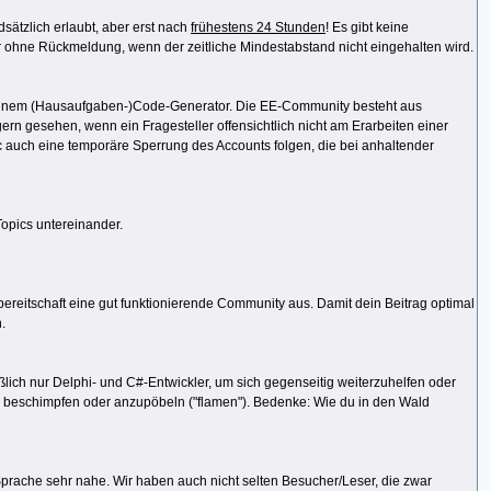
dsätzlich erlaubt, aber erst nach
frühestens 24 Stunden
! Es gibt keine
r ohne Rückmeldung, wenn der zeitliche Mindestabstand nicht eingehalten wird.
er einem (Hausaufgaben-)Code-Generator. Die EE-Community besteht aus
ern gesehen, wenn ein Fragesteller offensichtlich nicht am Erarbeiten einer
ic auch eine temporäre Sperrung des Accounts folgen, die bei anhaltender
Topics untereinander.
fsbereitschaft eine gut funktionierende Community aus. Damit dein Beitrag optimal
.
eßlich nur Delphi- und C#-Entwickler, um sich gegenseitig weiterzuhelfen oder
u beschimpfen oder anzupöbeln ("flamen"). Bedenke: Wie du in den Wald
Sprache sehr nahe. Wir haben auch nicht selten Besucher/Leser, die zwar