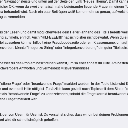
er Navigationsleiste und unten auf der Seite den Link "Neues Thema". Damit kannst 
 sicher OK, wenn du zwei thematisch nahe beieinander liegende Fragen in einem To
handelt wird. Nach ein paar Beiträgen weiß keiner mehr so genau, auf welche Fr
ung zu vermeiden.
s der Leser (und damit möglicherweise dein Helfer) anhand des Titels bereits weiß
 auf mehr, ehrlich. Auch "HILFEEEE!!!!" hat sich bisher nicht bewährt. Wenn du ein
Titel aussehen könnte, hilft oft eine Pseudocodezeile oder ein Klassenname, um au
vertiert, könnte "Integer zu String" oder "Integerkonvertierung" ein guter Titel sein
 besser du das Problem beschreiben kannst, um so eher findest du Hilfe. Am besten
hochwertigere Antworten und vermeidest Missverständnisse.
"offene Frage" oder "beantwortete Frage" markiert werden. In der Topic-Liste wird
nd eventuell Hilfe nötig ist. Zusätzlich kann gezielt nach Topics mit dem Status "
c als "beantwortete Frage" zu kennzeichnen, sobald die Frage korrekt beantwortet 
ene Frage" markiert war.
t, der von Usern für User ist. Du verstehst sicher, dass wir dir bei deinen Probleme
rt wird dir schnellstmöglich geholfen.