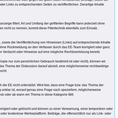
der Links zu entsprechenden Seiten zu veröffentlichen. Derartige Inhalte
zeige filtert. Art und Umfang der gefilterten Begriffe kann jederzeit ohne
 nicht zu nennen, kommt diese Filtertechnik ebenfalls zum Einsatz.
 sowie die Veröffentlichung von Hinweisen (Links) auf entsprechende Inhalte
en ohne Rückmeldung an den Verfasser durch das EE-Team korrigiert oder ganz
eter Verdacht oder Hinweise auf eine mögliche Rechtsverletzung bereits
Kopie nur zum persönlichen Gebrauch bestimmt ist oder nicht), können wir
. das Thema der Diskussion darauf abzielt, eine möglicherweise rechtswidrige
scht.
h die EE nicht unterstützt. Wird klar, dass eine Frage bzw. das Thema der
ig unklar ist, worauf genau eine Frage nach speziellem, möglicherweise
 ob oder ab wann ein Thema in diese Kategorie fällt.
rrigiert oder gelöscht und können zu einer Verwarnung, einer temporären oder
er kostenlose Werbeplattform. Beiträge, die offensichtlich nur als Link- oder