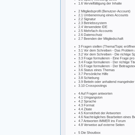
1.6 Vervielfältigung der Inhalte
2 Mitgliedsprofil (Benutzer-Account)
2.1 Umbenennung eines Accounts
2.2 Signatur
2.3 Betriebssystem
2.4 Verwendete IDE
2.5 Mehrfach-Accounts
2.6 Datenschutz
2.7 Beenden der Mitgliedschaft
3 Fragen stellen (Thema/Topic eröffne
3.1 Vor dem Schreiben - Das Problem 
3.2 Vor dem Schreiben - Die richtige S
3.3 Frage formulieren - Eine Frage pro
3.4 Frage formulieren - Der richtige Tite
3.5 Frage formulieren - Der Beitragstex
3.6 Status eines Themas
3.7 Persönliche Hilfe
3.8 Schiebung
3.9 Betteln oder anhaltend mangelnder
3.10 Crosspostings
4 Auf Fragen antworten
4.1 Umgangston
4.2 Sprache
4.3 Format
4.4 Zitate
4.5 Korrektheit der Antworten
4.6 Nachträgliches Bearbeiten eines Be
4.7 Antworten IMMER ins Forum
4.8 Verweise auf externe Seiten
5 Die Shoutbox