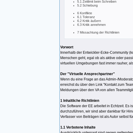
5.1 Zeitlimit beim Schreiben
5.2 Schiebung
6 Konflikte
6.1 Toleranz
6.2 Kritik äußern
6.3 Kritik annehmen
7 Missachtung der Richtlinien
Vorwort
Innerhalb der Entwickler-Ecke-Community (kur
Menschen geht, egal ob als aktive oder pass
virtuellen Umgebungen fast immer rauher, al
Der "Virtuelle Ansprechpartner"
Wenn du eine Frage an das Admin-/Moderatoren
erreichst du über den Link "Kontakt zum Tea
Meldungen über den VA von allen Teammitgl
1 Inhaltliche Richtlinien
Die Software der EE arbeitet in Echtzeit. E
durchzuführen, wir sind aber dankbar für Hin
Verfasser von Beiträgen ist als Autor selbst fü
1.1 Verbotene Inhalte
Ausdrücklich untersagt sind gegen geltendes