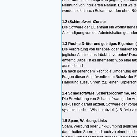
Nennung von indizierten Namen. Es ist weiter
werden sofort nach Bekanntwerden ohne Rück
1.2 (Schimpfwort-)Zensur
Die Software der EE enthält ein wortbasiertes
Ankündigung von der Administration geändert
1.3 Rechte Dritter und geistiges Eigentum
Die Verbreitung von urheber- oder markensch
jeglicher Art sind ausdrücklich verboten! D
entfernt. Dabei ist es unerheblich, ob eine t
ausreichend.
Da nach geltendem Recht die Umgehung eines 
Fragen dieser Art präventiv zum Schutz der E
Handlung auszuführen, z.B. einen Kopiersc
1.4 Schadsoftware, Scherzprogramme, etc. 
Die Entwicklung von Schadsoftware jeder Art, 
Diskussion darauf abzielt, Software der vorg
systemkritischen Wissen abzielt (z.B. "wie v
1.5 Spam, Werbung, Links
Spam, Werbung oder Link-Dumping jeglicher A
dauerhaften Sperre und auch zu einer Löschun