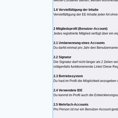
Werbe-Container dienen, werden kommentarl
1.6 Vervielfältigung der Inhalte
Vervielfältigung der EE-Inhalte jeder Art ohn
2 Mitgliedsprofil (Benutzer-Account)
Jedes registrierte Mitglied verfügt über ein e
2.1 Umbenennung eines Accounts
Du darfst einmal pro Jahr den Benutzernam
2.2 Signatur
Die Signatur darf nicht länger als 2 Zeilen 
nötigenfalls funktionierende Links! Diese Reg
2.3 Betriebssystem
Du hast im Profil die Möglichkeit anzugeben
2.4 Verwendete IDE
Du kannst im Profil auch die Entwicklerungs
2.5 Mehrfach-Accounts
Pro Person ist nur ein Benutzer-Account ges