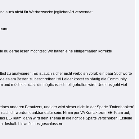
d auch nicht für Werbezwecke jeglicher Art verwendet.
Team.
wie du gerne lesen möchtest! Wir halten eine einigermaßen korrekte
st zu analysieren. Es ist auch sicher nicht verboten vorab ein paar Stichworte
e es am Besten zu beschreiben ist! Leider kostet es häufig die Community
m und möchtest, dass dir möglichst schnell geholfen wird. Und das geht viel
eines anderen Benutzers, und der wird sicher nicht in der Sparte "Datenbanken"
eser nach dir werden dankbar dafür sein. Nimm per VA Kontakt zum EE-Team auf,
das EE-Team, dann wird dein Thema in die richtige Sparte verschoben. Erstelle
en deshalb bis auf eines geschlossen.