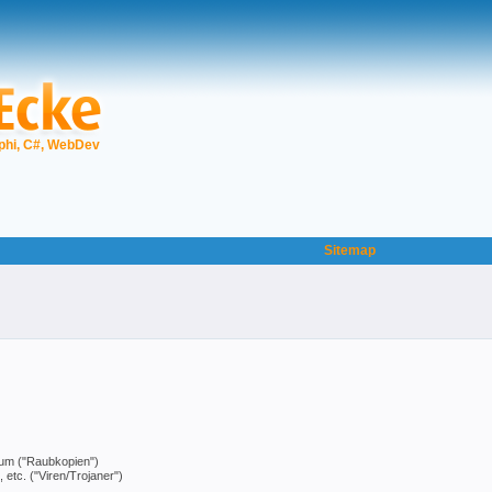
phi, C#, WebDev
Sitemap
ntum ("Raubkopien")
tc. ("Viren/Trojaner")