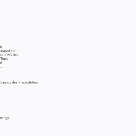
n)
analysieren
parte wählen
 Topic
l
t
 Einsatz des Fragestellers
itrags