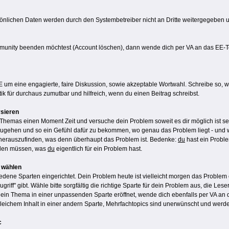
nlichen Daten werden durch den Systembetreiber nicht an Dritte weitergegeben un
mmunity beenden möchtest (Account löschen), dann wende dich per VA an das EE-
EE um eine engagierte, faire Diskussion, sowie akzeptable Wortwahl. Schreibe so, 
k für durchaus zumutbar und hilfreich, wenn du einen Beitrag schreibst.
ysieren
Themas einen Moment Zeit und versuche dein Problem soweit es dir möglich ist selb
gehen und so ein Gefühl dafür zu bekommen, wo genau das Problem liegt - und wi
it herauszufinden, was denn überhaupt das Problem ist. Bedenke:
du
hast ein Proble
inden müssen, was
du
eigentlich für ein Problem hast.
e wählen
edene Sparten eingerichtet. Dein Problem heute ist vielleicht morgen das Problem 
griff" gibt. Wähle bitte sorgfältig die richtige Sparte für dein Problem aus, die L
 ein Thema in einer unpassenden Sparte eröffnet, wende dich ebenfalls per VA an 
 gleichem Inhalt in einer andern Sparte, Mehrfachtopics sind unerwünscht und werd
c