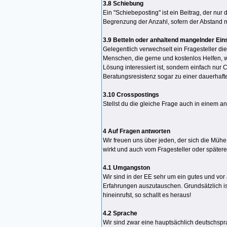
3.8 Schiebung
Ein "Schiebeposting" ist ein Beitrag, der nur
Begrenzung der Anzahl, sofern der Abstand m
3.9 Betteln oder anhaltend mangelnder Ein
Gelegentlich verwechselt ein Fragesteller 
Menschen, die gerne und kostenlos Helfen, we
Lösung interessiert ist, sondern einfach nur
Beratungsresistenz sogar zu einer dauerhaft
3.10 Crosspostings
Stellst du die gleiche Frage auch in einem 
4 Auf Fragen antworten
Wir freuen uns über jeden, der sich die Mühe 
wirkt und auch vom Fragesteller oder später
4.1 Umgangston
Wir sind in der EE sehr um ein gutes und vor 
Erfahrungen auszutauschen. Grundsätzlich i
hineinrufst, so schallt es heraus!
4.2 Sprache
Wir sind zwar eine hauptsächlich deutschspr