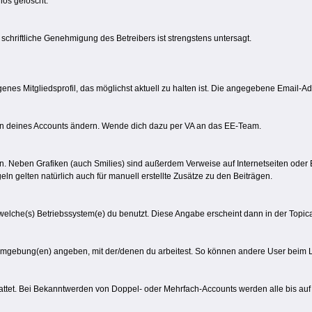
os gelöscht.
e schriftliche Genehmigung des Betreibers ist strengstens untersagt.
igenes Mitgliedsprofil, das möglichst aktuell zu halten ist. Die angegebene Email-Ad
en deines Accounts ändern. Wende dich dazu per VA an das EE-Team.
sein. Neben Grafiken (auch Smilies) sind außerdem Verweise auf Internetseiten oder 
eln gelten natürlich auch für manuell erstellte Zusätze zu den Beiträgen.
 welche(s) Betriebssystem(e) du benutzt. Diese Angabe erscheint dann in der Topi
umgebung(en) angeben, mit der/denen du arbeitest. So können andere User beim Le
tattet. Bei Bekanntwerden von Doppel- oder Mehrfach-Accounts werden alle bis auf