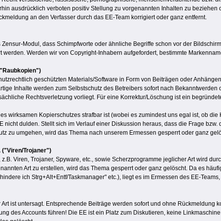
hin ausdrücklich verboten positiv Stellung zu vorgenannten Inhalten zu beziehen o
meldung an den Verfasser durch das EE-Team korrigiert oder ganz entfernt.
 Zensur-Modul, dass Schimpfworte oder ähnliche Begriffe schon vor der Bildschirman
 werden. Werden wir von Copyright-Inhabern aufgefordert, bestimmte Markennamen
 ("Raubkopien")
utzrechtlich geschützten Materials/Software in Form von Beiträgen oder Anhängen,
erartige Inhalte werden zum Selbstschutz des Betreibers sofort nach Bekanntwerd
atsächliche Rechtsverletzung vorliegt. Für eine Korrektur/Löschung ist ein begründ
wirksamen Kopierschutzes strafbar ist (wobei es zumindest uns egal ist, ob die 
E nicht dulden. Stellt sich im Verlauf einer Diskussion heraus, dass die Frage bzw
hutz zu umgehen, wird das Thema nach unserem Ermessen gesperrt oder ganz gelö
("Viren/Trojaner")
z.B. Viren, Trojaner, Spyware, etc., sowie Scherzprogramme jeglicher Art wird durc
enannten Art zu erstellen, wird das Thema gesperrt oder ganz gelöscht. Da es häuf
erhindere ich Strg+Alt+Entf/Taskmanager" etc.), liegt es im Ermessen des EE-Teams,
rt ist untersagt. Entsprechende Beiträge werden sofort und ohne Rückmeldung ko
g des Accounts führen! Die EE ist ein Platz zum Diskutieren, keine Linkmaschine od