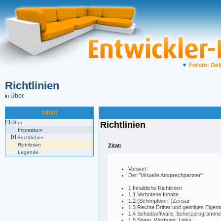
▼
Forum: Del
Richtlinien
Über
in
Inhalt
Über
Richtlinien
Impressum
Rechtliches
Richtlinien
Zitat:
Legende
Vorwort
Der "Virtuelle Ansprechpartner"
1 Inhaltliche Richtlinien
1.1 Verbotene Inhalte
1.2 (Schimpfwort-)Zensur
1.3 Rechte Dritter und geistiges Eige
1.4 Schadsoftware, Scherzprogramme, e
1.5 Spam, Werbung, Links