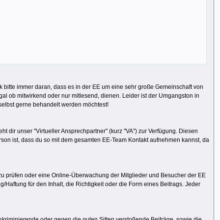
nk bitte immer daran, dass es in der EE um eine sehr große Gemeinschaft von
al ob mitwirkend oder nur mitlesend, dienen. Leider ist der Umgangston in
 selbst gerne behandelt werden möchtest!
 dir unser "Virtueller Ansprechpartner" (kurz "VA") zur Verfügung. Diesen
Person ist, dass du so mit dem gesamten EE-Team Kontakt aufnehmen kannst, da
n zu prüfen oder eine Online-Überwachung der Mitglieder und Besucher der EE
Haftung für den Inhalt, die Richtigkeit oder die Form eines Beitrags. Jeder
kriminierende oder gegen die guten Sitten verstoßende Beiträge, sowie die