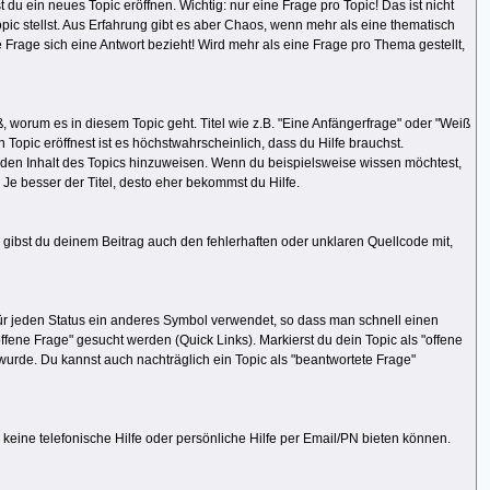
du ein neues Topic eröffnen. Wichtig: nur eine Frage pro Topic! Das ist nicht
pic stellst. Aus Erfahrung gibt es aber Chaos, wenn mehr als eine thematisch
age sich eine Antwort bezieht! Wird mehr als eine Frage pro Thema gestellt,
, worum es in diesem Topic geht. Titel wie z.B. "Eine Anfängerfrage" oder "Weiß
 Topic eröffnest ist es höchstwahrscheinlich, dass du Hilfe brauchst.
f den Inhalt des Topics hinzuweisen. Wenn du beispielsweise wissen möchtest,
. Je besser der Titel, desto eher bekommst du Hilfe.
 gibst du deinem Beitrag auch den fehlerhaften oder unklaren Quellcode mit,
 für jeden Status ein anderes Symbol verwendet, so dass man schnell einen
offene Frage" gesucht werden (Quick Links). Markierst du dein Topic als "offene
wurde. Du kannst auch nachträglich ein Topic als "beantwortete Frage"
n keine telefonische Hilfe oder persönliche Hilfe per Email/PN bieten können.