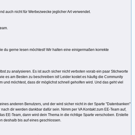
d auch nicht für Werbezwecke jeglicher Art verwendet.
Team.
wie du gerne lesen möchtest! Wir halten eine einigermaßen korrekte
st zu analysieren. Es ist auch sicher nicht verboten vorab ein paar Stichworte
e es am Besten zu beschreiben ist! Leider kostet es häufig die Community
m und möchtest, dass dir möglichst schnell geholfen wird. Und das geht viel
eines anderen Benutzers, und der wird sicher nicht in der Sparte "Datenbanken"
eser nach dir werden dankbar dafür sein. Nimm per VA Kontakt zum EE-Team auf,
das EE-Team, dann wird dein Thema in die richtige Sparte verschoben. Erstelle
en deshalb bis auf eines geschlossen.