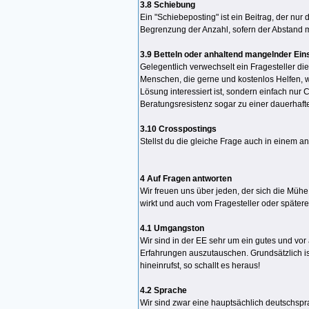
3.8 Schiebung
Ein "Schiebeposting" ist ein Beitrag, der nur
Begrenzung der Anzahl, sofern der Abstand m
3.9 Betteln oder anhaltend mangelnder Ein
Gelegentlich verwechselt ein Fragesteller 
Menschen, die gerne und kostenlos Helfen, we
Lösung interessiert ist, sondern einfach nur
Beratungsresistenz sogar zu einer dauerhaft
3.10 Crosspostings
Stellst du die gleiche Frage auch in einem 
4 Auf Fragen antworten
Wir freuen uns über jeden, der sich die Mühe 
wirkt und auch vom Fragesteller oder später
4.1 Umgangston
Wir sind in der EE sehr um ein gutes und vor 
Erfahrungen auszutauschen. Grundsätzlich i
hineinrufst, so schallt es heraus!
4.2 Sprache
Wir sind zwar eine hauptsächlich deutschspr