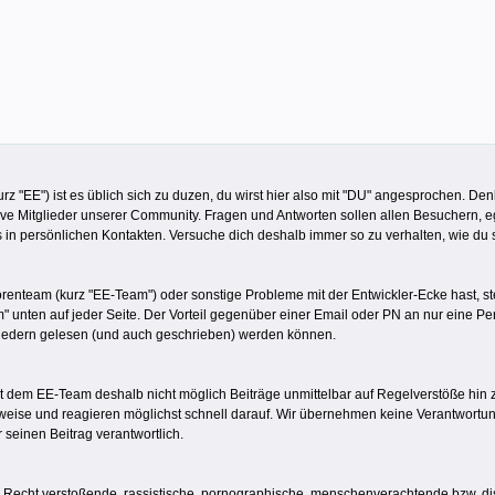
z "EE") ist es üblich sich zu duzen, du wirst hier also mit "DU" angesprochen. De
ive Mitglieder unserer Community. Fragen und Antworten sollen allen Besuchern, eg
s in persönlichen Kontakten. Versuche dich deshalb immer so zu verhalten, wie du
team (kurz "EE-Team") oder sonstige Probleme mit der Entwickler-Ecke hast, steht
m" unten auf jeder Seite. Der Vorteil gegenüber einer Email oder PN an nur eine 
iedern gelesen (und auch geschrieben) werden können.
s ist dem EE-Team deshalb nicht möglich Beiträge unmittelbar auf Regelverstöße hi
weise und reagieren möglichst schnell darauf. Wir übernehmen keine Verantwortung/
r seinen Beitrag verantwortlich.
 Recht verstoßende, rassistische, pornographische, menschenverachtende bzw. dis