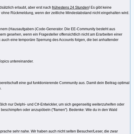
dsätzlich erlaubt, aber erst nach
frühestens 24 Stunden
! Es gibt keine
r ohne Rückmeldung, wenn der zeitliche Mindestabstand nicht eingehalten wird.
er einem (Hausaufgaben-)Code-Generator. Die EE-Community besteht aus
ern gesehen, wenn ein Fragesteller offensichtlich nicht am Erarbeiten einer
ic auch eine temporäre Sperrung des Accounts folgen, die bei anhaltender
Topics untereinander.
fsbereitschaft eine gut funktionierende Community aus. Damit dein Beitrag optimal
.
eßlich nur Delphi- und C#-Entwickler, um sich gegenseitig weiterzuhelfen oder
u beschimpfen oder anzupöbeln ("flamen"). Bedenke: Wie du in den Wald
Sprache sehr nahe. Wir haben auch nicht selten Besucher/Leser, die zwar