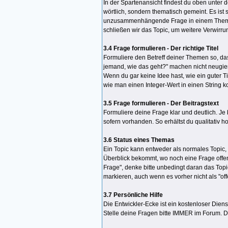
In der Spartenansicht findest du oben unter d
wörtlich, sondern thematisch gemeint. Es ist
unzusammenhängende Frage in einem Thema be
schließen wir das Topic, um weitere Verwirr
3.4 Frage formulieren - Der richtige Titel
Formuliere den Betreff deiner Themen so, das
jemand, wie das geht?" machen nicht neugierig
Wenn du gar keine Idee hast, wie ein guter 
wie man einen Integer-Wert in einen String kon
3.5 Frage formulieren - Der Beitragstext
Formuliere deine Frage klar und deutlich. Je
sofern vorhanden. So erhältst du qualitativ 
3.6 Status eines Themas
Ein Topic kann entweder als normales Topic, 
Überblick bekommt, wo noch eine Frage offen u
Frage", denke bitte unbedingt daran das Topi
markieren, auch wenn es vorher nicht als "off
3.7 Persönliche Hilfe
Die Entwickler-Ecke ist ein kostenloser Diens
Stelle deine Fragen bitte IMMER im Forum. Do