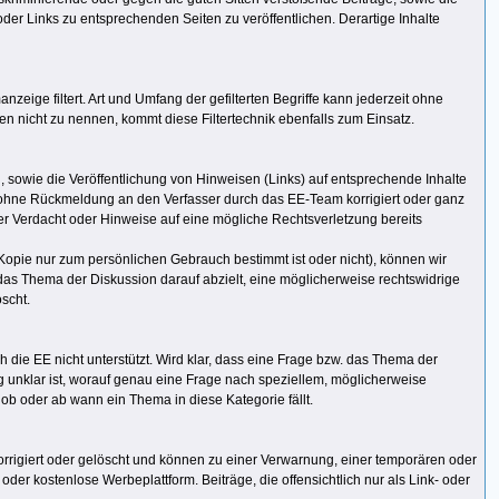
der Links zu entsprechenden Seiten zu veröffentlichen. Derartige Inhalte
zeige filtert. Art und Umfang der gefilterten Begriffe kann jederzeit ohne
 nicht zu nennen, kommt diese Filtertechnik ebenfalls zum Einsatz.
 sowie die Veröffentlichung von Hinweisen (Links) auf entsprechende Inhalte
en ohne Rückmeldung an den Verfasser durch das EE-Team korrigiert oder ganz
eter Verdacht oder Hinweise auf eine mögliche Rechtsverletzung bereits
Kopie nur zum persönlichen Gebrauch bestimmt ist oder nicht), können wir
. das Thema der Diskussion darauf abzielt, eine möglicherweise rechtswidrige
scht.
h die EE nicht unterstützt. Wird klar, dass eine Frage bzw. das Thema der
ig unklar ist, worauf genau eine Frage nach speziellem, möglicherweise
 ob oder ab wann ein Thema in diese Kategorie fällt.
rrigiert oder gelöscht und können zu einer Verwarnung, einer temporären oder
er kostenlose Werbeplattform. Beiträge, die offensichtlich nur als Link- oder