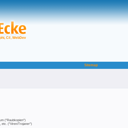
phi, C#, WebDev
Sitemap
ntum ("Raubkopien")
tc. ("Viren/Trojaner")