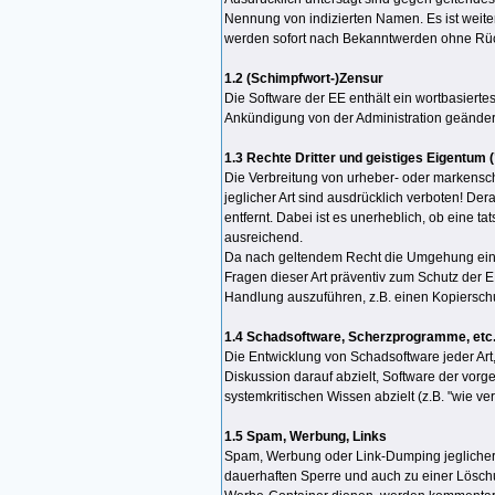
Nennung von indizierten Namen. Es ist weiter
werden sofort nach Bekanntwerden ohne Rück
1.2 (Schimpfwort-)Zensur
Die Software der EE enthält ein wortbasiertes
Ankündigung von der Administration geändert
1.3 Rechte Dritter und geistiges Eigentum
Die Verbreitung von urheber- oder markensch
jeglicher Art sind ausdrücklich verboten! D
entfernt. Dabei ist es unerheblich, ob eine t
ausreichend.
Da nach geltendem Recht die Umgehung eines 
Fragen dieser Art präventiv zum Schutz der E
Handlung auszuführen, z.B. einen Kopiersc
1.4 Schadsoftware, Scherzprogramme, etc. 
Die Entwicklung von Schadsoftware jeder Art, 
Diskussion darauf abzielt, Software der vorg
systemkritischen Wissen abzielt (z.B. "wie v
1.5 Spam, Werbung, Links
Spam, Werbung oder Link-Dumping jeglicher A
dauerhaften Sperre und auch zu einer Löschun