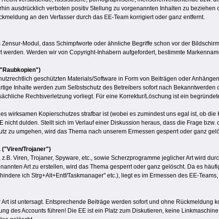
hin ausdrücklich verboten positiv Stellung zu vorgenannten Inhalten zu beziehen o
meldung an den Verfasser durch das EE-Team korrigiert oder ganz entfernt.
 Zensur-Modul, dass Schimpfworte oder ähnliche Begriffe schon vor der Bildschirman
 werden. Werden wir von Copyright-Inhabern aufgefordert, bestimmte Markennamen
 ("Raubkopien")
utzrechtlich geschützten Materials/Software in Form von Beiträgen oder Anhängen,
erartige Inhalte werden zum Selbstschutz des Betreibers sofort nach Bekanntwerd
atsächliche Rechtsverletzung vorliegt. Für eine Korrektur/Löschung ist ein begründ
wirksamen Kopierschutzes strafbar ist (wobei es zumindest uns egal ist, ob die 
E nicht dulden. Stellt sich im Verlauf einer Diskussion heraus, dass die Frage bzw
hutz zu umgehen, wird das Thema nach unserem Ermessen gesperrt oder ganz gelö
("Viren/Trojaner")
z.B. Viren, Trojaner, Spyware, etc., sowie Scherzprogramme jeglicher Art wird durc
enannten Art zu erstellen, wird das Thema gesperrt oder ganz gelöscht. Da es häuf
erhindere ich Strg+Alt+Entf/Taskmanager" etc.), liegt es im Ermessen des EE-Teams,
rt ist untersagt. Entsprechende Beiträge werden sofort und ohne Rückmeldung ko
g des Accounts führen! Die EE ist ein Platz zum Diskutieren, keine Linkmaschine od