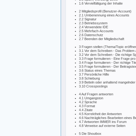
1.6 Vervielfältigung der Inhalte
2 Mitgliedsprofil (Benutzer-Account)
2.1 Umbenennung eines Accounts
2.2 Signatur
2.3 Betriebssystem
2.4 Verwendete IDE
2.5 Mehrfach-Accounts
2.6 Datenschutz
2.7 Beenden der Mitgliedschaft
3 Fragen stellen (Thema/Topic eröffne
3.1 Vor dem Schreiben - Das Problem 
3.2 Vor dem Schreiben - Die richtige S
3.3 Frage formulieren - Eine Frage pro
3.4 Frage formulieren - Der richtige Tite
3.5 Frage formulieren - Der Beitragstex
3.6 Status eines Themas
3.7 Persönliche Hilfe
3.8 Schiebung
3.9 Betteln oder anhaltend mangelnder
3.10 Crosspostings
4 Auf Fragen antworten
4.1 Umgangston
4.2 Sprache
4.3 Format
4.4 Zitate
4.5 Korrektheit der Antworten
4.6 Nachträgliches Bearbeiten eines Be
4.7 Antworten IMMER ins Forum
4.8 Verweise auf externe Seiten
5 Die Shoutbox