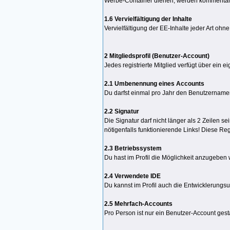
Werbe-Container dienen, werden kommentarl
1.6 Vervielfältigung der Inhalte
Vervielfältigung der EE-Inhalte jeder Art ohn
2 Mitgliedsprofil (Benutzer-Account)
Jedes registrierte Mitglied verfügt über ein e
2.1 Umbenennung eines Accounts
Du darfst einmal pro Jahr den Benutzernam
2.2 Signatur
Die Signatur darf nicht länger als 2 Zeilen 
nötigenfalls funktionierende Links! Diese Reg
2.3 Betriebssystem
Du hast im Profil die Möglichkeit anzugeben
2.4 Verwendete IDE
Du kannst im Profil auch die Entwicklerungs
2.5 Mehrfach-Accounts
Pro Person ist nur ein Benutzer-Account ges