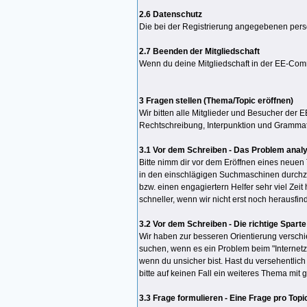
2.6 Datenschutz
Die bei der Registrierung angegebenen persö
2.7 Beenden der Mitgliedschaft
Wenn du deine Mitgliedschaft in der EE-Co
3 Fragen stellen (Thema/Topic eröffnen)
Wir bitten alle Mitglieder und Besucher der 
Rechtschreibung, Interpunktion und Grammati
3.1 Vor dem Schreiben - Das Problem anal
Bitte nimm dir vor dem Eröffnen eines neuen 
in den einschlägigen Suchmaschinen durchzu
bzw. einen engagiertern Helfer sehr viel Ze
schneller, wenn wir nicht erst noch herausf
3.2 Vor dem Schreiben - Die richtige Spart
Wir haben zur besseren Orientierung verschi
suchen, wenn es ein Problem beim "Internetzu
wenn du unsicher bist. Hast du versehentlich
bitte auf keinen Fall ein weiteres Thema mit
3.3 Frage formulieren - Eine Frage pro Topi