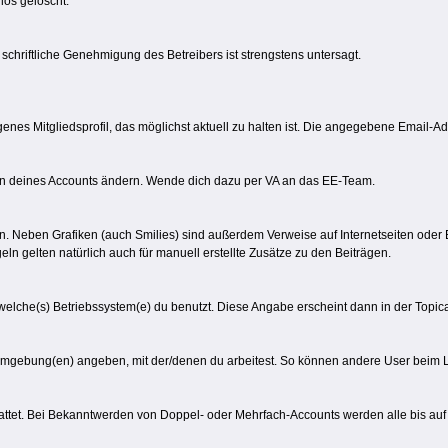
os gelöscht.
e schriftliche Genehmigung des Betreibers ist strengstens untersagt.
igenes Mitgliedsprofil, das möglichst aktuell zu halten ist. Die angegebene Email-Ad
en deines Accounts ändern. Wende dich dazu per VA an das EE-Team.
sein. Neben Grafiken (auch Smilies) sind außerdem Verweise auf Internetseiten oder 
eln gelten natürlich auch für manuell erstellte Zusätze zu den Beiträgen.
 welche(s) Betriebssystem(e) du benutzt. Diese Angabe erscheint dann in der Topi
umgebung(en) angeben, mit der/denen du arbeitest. So können andere User beim Le
tattet. Bei Bekanntwerden von Doppel- oder Mehrfach-Accounts werden alle bis auf