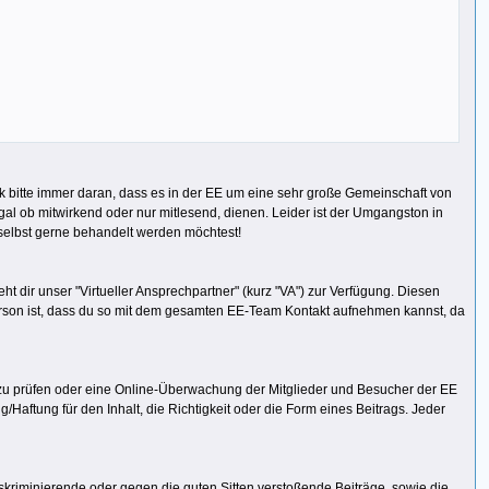
nk bitte immer daran, dass es in der EE um eine sehr große Gemeinschaft von
al ob mitwirkend oder nur mitlesend, dienen. Leider ist der Umgangston in
 selbst gerne behandelt werden möchtest!
 dir unser "Virtueller Ansprechpartner" (kurz "VA") zur Verfügung. Diesen
Person ist, dass du so mit dem gesamten EE-Team Kontakt aufnehmen kannst, da
n zu prüfen oder eine Online-Überwachung der Mitglieder und Besucher der EE
Haftung für den Inhalt, die Richtigkeit oder die Form eines Beitrags. Jeder
kriminierende oder gegen die guten Sitten verstoßende Beiträge, sowie die