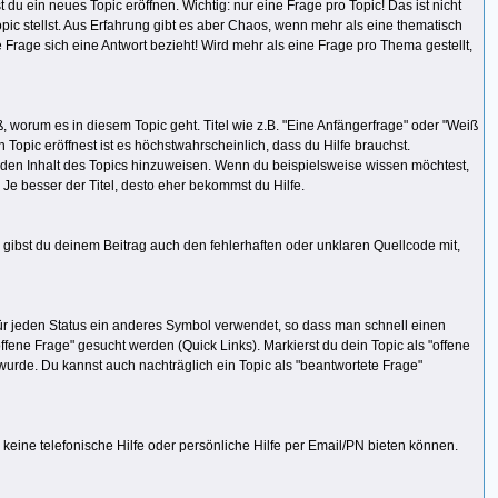
du ein neues Topic eröffnen. Wichtig: nur eine Frage pro Topic! Das ist nicht
pic stellst. Aus Erfahrung gibt es aber Chaos, wenn mehr als eine thematisch
age sich eine Antwort bezieht! Wird mehr als eine Frage pro Thema gestellt,
, worum es in diesem Topic geht. Titel wie z.B. "Eine Anfängerfrage" oder "Weiß
 Topic eröffnest ist es höchstwahrscheinlich, dass du Hilfe brauchst.
f den Inhalt des Topics hinzuweisen. Wenn du beispielsweise wissen möchtest,
. Je besser der Titel, desto eher bekommst du Hilfe.
 gibst du deinem Beitrag auch den fehlerhaften oder unklaren Quellcode mit,
 für jeden Status ein anderes Symbol verwendet, so dass man schnell einen
offene Frage" gesucht werden (Quick Links). Markierst du dein Topic als "offene
wurde. Du kannst auch nachträglich ein Topic als "beantwortete Frage"
n keine telefonische Hilfe oder persönliche Hilfe per Email/PN bieten können.