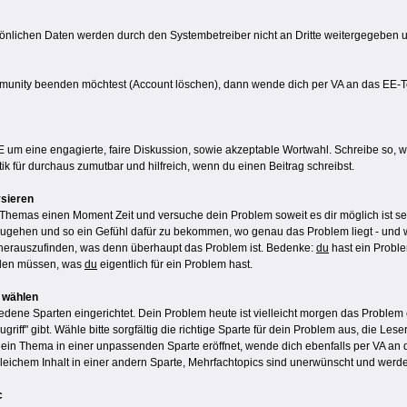
nlichen Daten werden durch den Systembetreiber nicht an Dritte weitergegeben un
mmunity beenden möchtest (Account löschen), dann wende dich per VA an das EE-
EE um eine engagierte, faire Diskussion, sowie akzeptable Wortwahl. Schreibe so, 
k für durchaus zumutbar und hilfreich, wenn du einen Beitrag schreibst.
ysieren
Themas einen Moment Zeit und versuche dein Problem soweit es dir möglich ist selb
gehen und so ein Gefühl dafür zu bekommen, wo genau das Problem liegt - und wi
it herauszufinden, was denn überhaupt das Problem ist. Bedenke:
du
hast ein Proble
inden müssen, was
du
eigentlich für ein Problem hast.
e wählen
edene Sparten eingerichtet. Dein Problem heute ist vielleicht morgen das Problem 
griff" gibt. Wähle bitte sorgfältig die richtige Sparte für dein Problem aus, die L
 ein Thema in einer unpassenden Sparte eröffnet, wende dich ebenfalls per VA an 
 gleichem Inhalt in einer andern Sparte, Mehrfachtopics sind unerwünscht und werd
c