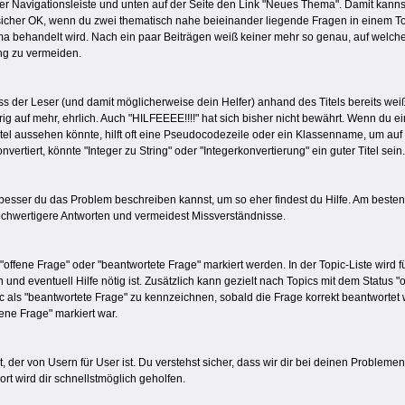
er Navigationsleiste und unten auf der Seite den Link "Neues Thema". Damit kannst 
 sicher OK, wenn du zwei thematisch nahe beieinander liegende Fragen in einem To
handelt wird. Nach ein paar Beiträgen weiß keiner mehr so genau, auf welche Fr
ung zu vermeiden.
s der Leser (und damit möglicherweise dein Helfer) anhand des Titels bereits weiß
 auf mehr, ehrlich. Auch "HILFEEEE!!!!" hat sich bisher nicht bewährt. Wenn du ein
Titel aussehen könnte, hilft oft eine Pseudocodezeile oder ein Klassenname, um au
vertiert, könnte "Integer zu String" oder "Integerkonvertierung" ein guter Titel sein
 besser du das Problem beschreiben kannst, um so eher findest du Hilfe. Am besten
hochwertigere Antworten und vermeidest Missverständnisse.
"offene Frage" oder "beantwortete Frage" markiert werden. In der Topic-Liste wird
nd eventuell Hilfe nötig ist. Zusätzlich kann gezielt nach Topics mit dem Status "
c als "beantwortete Frage" zu kennzeichnen, sobald die Frage korrekt beantwortet 
ene Frage" markiert war.
t, der von Usern für User ist. Du verstehst sicher, dass wir dir bei deinen Probleme
rt wird dir schnellstmöglich geholfen.