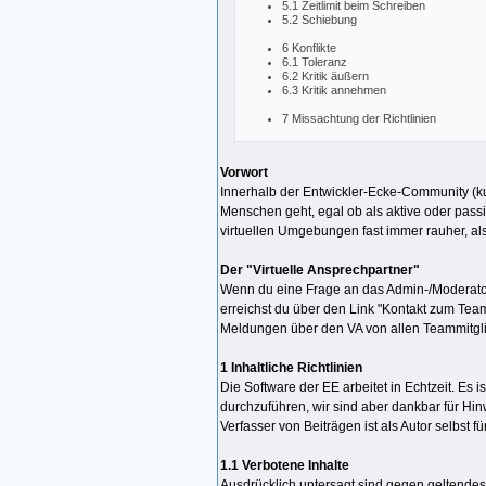
5.1 Zeitlimit beim Schreiben
5.2 Schiebung
6 Konflikte
6.1 Toleranz
6.2 Kritik äußern
6.3 Kritik annehmen
7 Missachtung der Richtlinien
Vorwort
Innerhalb der Entwickler-Ecke-Community (kur
Menschen geht, egal ob als aktive oder pass
virtuellen Umgebungen fast immer rauher, al
Der "Virtuelle Ansprechpartner"
Wenn du eine Frage an das Admin-/Moderatoren
erreichst du über den Link "Kontakt zum Tea
Meldungen über den VA von allen Teammitgl
1 Inhaltliche Richtlinien
Die Software der EE arbeitet in Echtzeit. E
durchzuführen, wir sind aber dankbar für Hin
Verfasser von Beiträgen ist als Autor selbst fü
1.1 Verbotene Inhalte
Ausdrücklich untersagt sind gegen geltendes