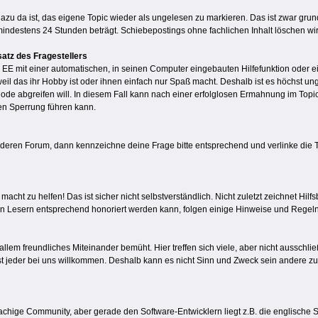
 dazu da ist, das eigene Topic wieder als ungelesen zu markieren. Das ist zwar grun
indestens 24 Stunden beträgt. Schiebepostings ohne fachlichen Inhalt löschen wi
satz des Fragestellers
die EE mit einer automatischen, in seinen Computer eingebauten Hilfefunktion od
il das ihr Hobby ist oder ihnen einfach nur Spaß macht. Deshalb ist es höchst ung
 Code abgreifen will. In diesem Fall kann nach einer erfolglosen Ermahnung im Top
en Sperrung führen kann.
anderen Forum, dann kennzeichne deine Frage bitte entsprechend und verlinke die 
macht zu helfen! Das ist sicher nicht selbstverständlich. Nicht zuletzt zeichnet Hil
en Lesern entsprechend honoriert werden kann, folgen einige Hinweise und Regeln
allem freundliches Miteinander bemüht. Hier treffen sich viele, aber nicht ausschli
st jeder bei uns willkommen. Deshalb kann es nicht Sinn und Zweck sein andere z
achige Community, aber gerade den Software-Entwicklern liegt z.B. die englische 