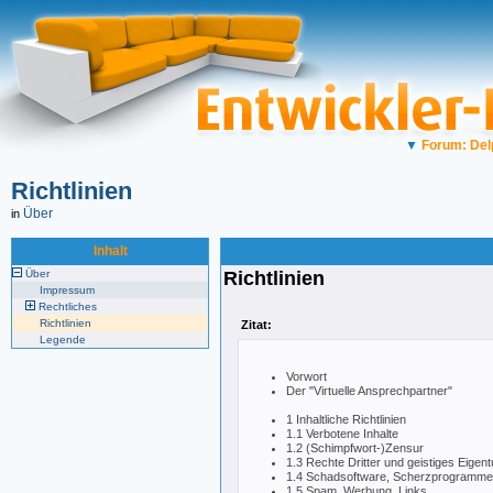
▼
Forum: Del
Richtlinien
Über
in
Inhalt
Über
Richtlinien
Impressum
Rechtliches
Richtlinien
Zitat:
Legende
Vorwort
Der "Virtuelle Ansprechpartner"
1 Inhaltliche Richtlinien
1.1 Verbotene Inhalte
1.2 (Schimpfwort-)Zensur
1.3 Rechte Dritter und geistiges Eige
1.4 Schadsoftware, Scherzprogramme, e
1.5 Spam, Werbung, Links