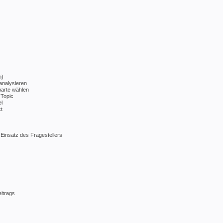
n)
analysieren
parte wählen
 Topic
l
t
 Einsatz des Fragestellers
itrags