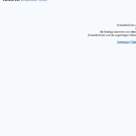
Entwickler-Ecke
Alle Beiträge stammen von dritt
Entwickler-Ecke und die zugehörigen Webseit
Impressum
|
Dat