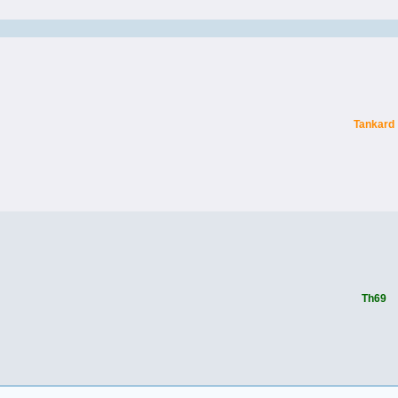
Tankard
Th69