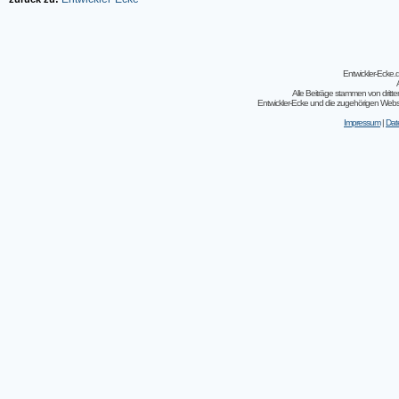
Entwickler-Ecke
Alle Beiträge stammen von dritt
Entwickler-Ecke und die zugehörigen Webseit
Impressum
|
Dat