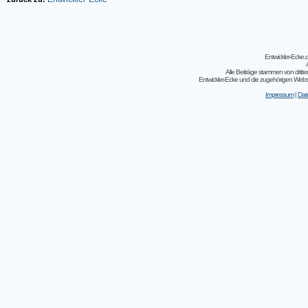
Entwickler-Ecke
Alle Beiträge stammen von dritt
Entwickler-Ecke und die zugehörigen Webseit
Impressum
|
Dat