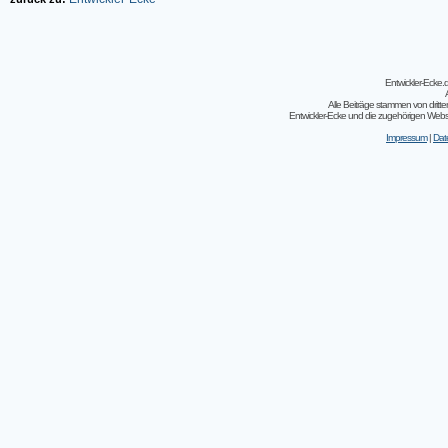
Entwickler-Ecke
Alle Beiträge stammen von dritt
Entwickler-Ecke und die zugehörigen Webseit
Impressum
|
Dat