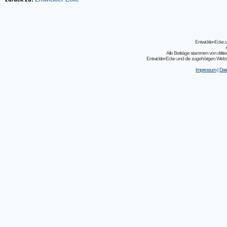
Entwickler-Ecke
Alle Beiträge stammen von dritt
Entwickler-Ecke und die zugehörigen Webseit
Impressum
|
Dat