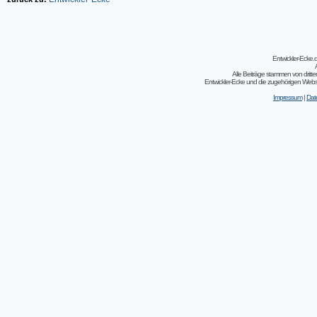
Entwickler-Ecke
Alle Beiträge stammen von dritt
Entwickler-Ecke und die zugehörigen Webseit
Impressum
|
Dat