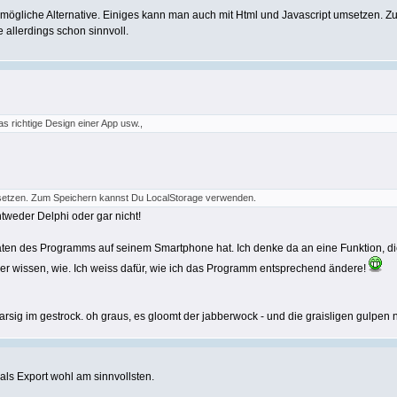
e mögliche Alternative. Einiges kann man auch mit Html und Javascript umsetzen. 
 allerdings schon sinnvoll.
as richtige Design einer App usw.,
setzen. Zum Speichern kannst Du LocalStorage verwenden.
ntweder Delphi oder gar nicht!
n des Programms auf seinem Smartphone hat. Ich denke da an eine Funktion, die di
r wissen, wie. Ich weiss dafür, wie ich das Programm entsprechend ändere!
arsig im gestrock. oh graus, es gloomt der jabberwock - und die graisligen gulpen
als Export wohl am sinnvollsten.