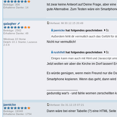
Ist zwar keine Antwort auf Deine Frage, aber ein
Beiträge: 306
Erhaltene Danke: 14
gute Alternative. Zum Testen wäre ein Smartphone
Verfasst: Mi 30.12.15 20:49
galagher
jaenicke
hat folgendes geschrieben
:
Beiträge: 2562
Erhaltene Danke: 46
Außerdem fehlt dir vermutlich auch das Gefühl für d
Windows 10 Home
Nicht nur vermutlich!
Delphi 10.1 Starter, Lazarus
2.0.6
rushifell
hat folgendes geschrieben
:
Einiges kann man auch mit Html und Javascript um
Jetzt wollen wir aber die Kirche im Dorf lassen! E
Es würde genügen, wenn mein Freund nur die Date
Smartphone kopieren. Wenn das geht, dann wird e
_________________
gedunstig war's - und fahle wornen zerschellten k
jaenicke
Verfasst: Do 31.12.15 07:21
Dann wäre bei einer Tabelle (?) eine HTML Seite 
Beiträge: 19346
Erhaltene Danke: 1754