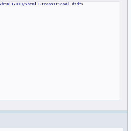
xhtml1/DTD/xhtml1-transitional.dtd"
>