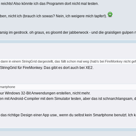
ichts! Also könnte ich das Programm dort nicht mal testen.
n, nicht ich (brauch ich sowas? Nein, ich weigere mich tapfer!).
arsig im gestrock. oh graus, es gloomt der jabberwock - und die graisligen gulpen
nn in einem StringGrid dargestellt, das fällt schon mal weg (hab's bei FireMonkey nicht gef
TStringGrid für FireMonkey. Das gibt es dort auch bei XE2.
Smartphone
 nur Windows 32-Bit Anwendungen erstellen, nicht mehr.
 mit Android-Compiler mit dem Simulator testen, aber das ist schnarchlangsam, da
 das richtige Design einer App usw., wenn du selbst kein Smartphone benutzt. Ich ka