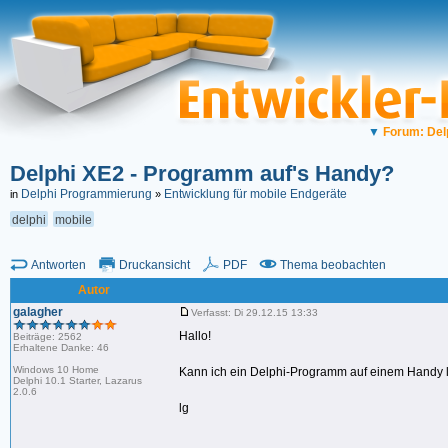
▼
Forum: Del
Delphi XE2 - Programm auf's Handy?
Delphi Programmierung
Entwicklung für mobile Endgeräte
in
»
delphi
mobile
Antworten
Druckansicht
PDF
Thema beobachten
Autor
galagher
Verfasst: Di 29.12.15 13:33
Hallo!
Beiträge: 2562
Erhaltene Danke: 46
Windows 10 Home
Kann ich ein Delphi-Programm auf einem Handy la
Delphi 10.1 Starter, Lazarus
2.0.6
lg
_________________