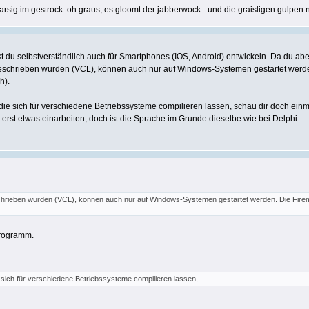
arsig im gestrock. oh graus, es gloomt der jabberwock - und die graisligen gulpen
 du selbstverständlich auch für Smartphones (IOS, Android) entwickeln. Da du aber,
eschrieben wurden (VCL), können auch nur auf Windows-Systemen gestartet werde
h).
ie sich für verschiedene Betriebssysteme compilieren lassen, schau dir doch ein
 erst etwas einarbeiten, doch ist die Sprache im Grunde dieselbe wie bei Delphi.
chrieben wurden (VCL), können auch nur auf Windows-Systemen gestartet werden. Die Fir
Programm.
sich für verschiedene Betriebssysteme compilieren lassen,