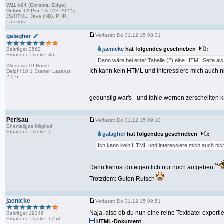
W11 x64
(
Chrome
, Edge)
Delphi 12 Pro
, C# (VS 2022),
JS/HTML, Java (NB), PHP,
Lazarus
Verfasst: Do 31.12.15 08:31
galagher
jaenicke
hat folgendes geschrieben
:
Beiträge: 2562
Erhaltene Danke: 46
Dann wäre bei einer Tabelle (?) eine HTML Seite als
Windows 10 Home
Ich kann kein HTML und interessiere mich auch ni
Delphi 10.1 Starter, Lazarus
2.0.6
_________________
gedunstig war's - und fahle wornen zerschellten k
Perlsau
Verfasst: Do 31.12.15 09:10
Ehemaliges Mitglied
Erhaltene Danke: 1
galagher
hat folgendes geschrieben
:
Ich kann kein HTML und interessiere mich auch nich
Dann kannst du eigentlich nur noch aufgeben
Trotzdem: Guten Rutsch
jaenicke
Verfasst: Do 31.12.15 09:51
Naja, also ob du nun eine reine Textdatei exporti
Beiträge: 19346
Erhaltene Danke: 1754
HTML-Dokument