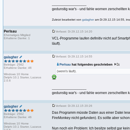
_________________
gedunstig war's - und fahle wornen zerschellten k
Zuletzt bearbeitet von
galagher
am Di 29.12.15 14:55, ins
Perlsau
Verfasst: Di 29.12.15 14:20
Ehemaliges Mitglied
VCL-Programme laufen definitiv nicht auf Smar
Erhaltene Danke: 1
läuft).
Verfasst: Di 29.12.15 14:55
galagher
Perlsau
hat folgendes geschrieben
:
Beiträge: 2562
Erhaltene Danke: 46
(wenn's läuft).
Windows 10 Home
Delphi 10.1 Starter, Lazarus
2.0.6
_________________
gedunstig war's - und fahle wornen zerschellten k
Verfasst: Di 29.12.15 20:26
galagher
Das Programm müsste Daten aus einer Datei lesen
Beiträge: 2562
Erhaltene Danke: 46
FireMonkey nicht gefunden). Es sollte aber schon
Windows 10 Home
Delphi 10.1 Starter, Lazarus
Nun noch ein Problem: Ich besitze selbst gar k
2.0.6