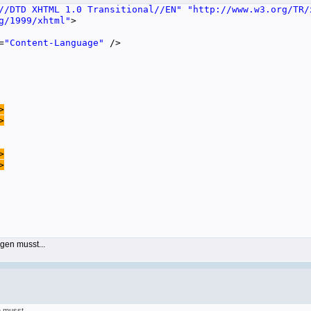
//DTD XHTML 1.0 Transitional//EN"
"http:/
/w
ww.w3.org/TR/
g/1999/xhtml"
>
=
"Content-Language"
/>
>
>
>
>
gen musst...
 musst...