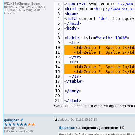
W11 x64
(
Chrome
, Edge)
1:
<
!DOCTYPE
html PUBLIC
"-//W3C
Delphi 12 Pro
, C# (VS 2022),
2:
<
html
xmlns=
"http:/
/w
ww.w3.or
JS/HTML, Java (NB), PHP,
3:
<
head
>
Lazarus
4:
<
meta
content=
"de"
http-equiv
5:
<
/head
>
6:
<
body
>
7:
8:
<
table
style=
"width: 100%"
>
9:
<
tr
>
10:
<
td
>Zeile 1, Spalte 1<
/td
11:
<
td
>Zeile 1, Spalte 2<
/td
12:
<
/tr
>
13:
<
tr
>
14:
<
td
>Zeile 2, Spalte 1<
/td
15:
<
td
>Zeile 2, Spalte 2<
/td
16:
<
/tr
>
17:
<
/table
>
18:
19:
<
/body
>
20:
21:
<
/html
>
Wobei du die Zeilen nur wie hervorgehoben einfü
Verfasst: Do 31.12.15 10:33
galagher
jaenicke
hat folgendes geschrieben
:
Beiträge: 2562
Erhaltene Danke: 46
Wobei du die Zeilen nur wie hervorgehoben einfügen