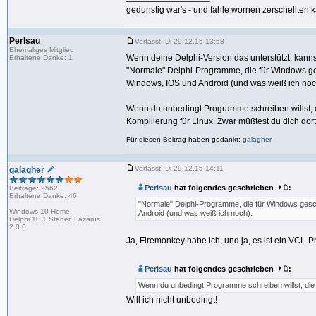
gedunstig war's - und fahle wornen zerschellten k
Perlsau
Verfasst: Di 29.12.15 13:58
Ehemaliges Mitglied
Wenn deine Delphi-Version das unterstützt, kannst
Erhaltene Danke: 1
"Normale" Delphi-Programme, die für Windows g
Windows, IOS und Android (und was weiß ich noc
Wenn du unbedingt Programme schreiben willst, d
Kompilierung für Linux. Zwar müßtest du dich dort
Für diesen Beitrag haben gedankt:
galagher
Verfasst: Di 29.12.15 14:11
galagher
Perlsau
hat folgendes geschrieben
:
Beiträge: 2562
Erhaltene Danke: 46
"Normale" Delphi-Programme, die für Windows ges
Windows 10 Home
Android (und was weiß ich noch).
Delphi 10.1 Starter, Lazarus
2.0.6
Ja, Firemonkey habe ich, und ja, es ist ein VCL-
Perlsau
hat folgendes geschrieben
:
Wenn du unbedingt Programme schreiben willst, die 
Will ich nicht unbedingt!