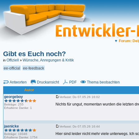
▼
Forum: Del
Gibt es Euch noch?
Offiziell
Wünsche, Anregungen & Kritik
in
»
ee-official
ee-feedback
Antworten
Druckansicht
PDF
Thema beobachten
Autor
georgeboy
Verfasst: Do 07.05.26 16:02
Nichts für ungut, momentan wurden die letzten dr
Beiträge: 255
Erhaltene Danke: 1
jaenicke
Verfasst: Do 07.05.26 16:44
Hier sind leider nicht mehr viele unterwegs. Ich
Beiträge: 19346
Erhaltene Danke: 1754