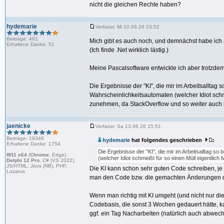
nicht die gleichen Rechte haben?
hydemarie
Verfasst: Mi 10.06.26 23:52
Beiträge: 491
Mich gibt es auch noch, und demnächst habe ich a
Erhaltene Danke: 51
(Ich finde .Net wirklich lästig.)
Meine Pascalsoftware entwickle ich aber trotzdem
Die Ergebnisse der "KI", die mir im Arbeitsallta
Wahrscheinlichkeitsautomaten (welcher Idiot sch
zunehmen, da StackOverflow und so weiter auch m
jaenicke
Verfasst: Sa 13.06.26 15:51
Beiträge: 19346
hydemarie
hat folgendes geschrieben
:
Erhaltene Danke: 1754
Die Ergebnisse der "KI", die mir im Arbeitsalltag 
W11 x64
(
Chrome
, Edge)
(welcher Idiot schmeißt für so einen Müll eigentlich
Delphi 12 Pro
, C# (VS 2022),
JS/HTML, Java (NB), PHP,
Die KI kann schon sehr guten Code schreiben, je 
Lazarus
man den Code bzw. die gemachten Änderungen d
Wenn man richtig mit KI umgeht (und nicht nur d
Codebasis, die sonst 3 Wochen gedauert hätte, ka
ggf. ein Tag Nacharbeiten (natürlich auch abwec