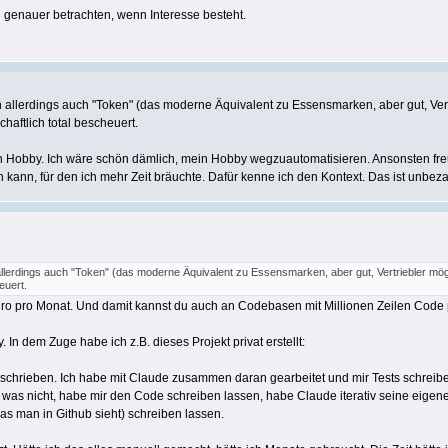
d genauer betrachten, wenn Interesse besteht.
 allerdings auch "Token" (das moderne Äquivalent zu Essensmarken, aber gut, Vert
chaftlich total bescheuert.
in Hobby. Ich wäre schön dämlich, mein Hobby wegzuautomatisieren. Ansonsten fr
ann, für den ich mehr Zeit bräuchte. Dafür kenne ich den Kontext. Das ist unbeza
llerdings auch "Token" (das moderne Äquivalent zu Essensmarken, aber gut, Vertriebler mögen
euert.
ro pro Monat. Und damit kannst du auch an Codebasen mit Millionen Zeilen Code 
In dem Zuge habe ich z.B. dieses Projekt privat erstellt:
eschrieben. Ich habe mit Claude zusammen daran gearbeitet und mir Tests schreibe
as nicht, habe mir den Code schreiben lassen, habe Claude iterativ seine eigenen
s man in Github sieht) schreiben lassen.