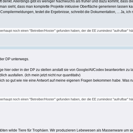
oft denkt. Allerdings gibt es weniger Nachwuchs als früher und dazu kommt, dass d
 man sieht, dass man komplette Projekte inklusive Oberfläche generieren lassen kan
v Compilermeldungen, testet die Ergebnisse, schreibt die Dokumentation, ... Ja, ich n
 überhaupt noch einen "Betreiber/Hoster" gefunden haben, der die EE zumindest "aufrufbar" h
 der DP unterwegs.
e hier oder in der DP zu stellen anstatt sie von Google/AI/Codex beantworten zu l
h ausfallen. (Ich mein jetzt nicht nur quantitativ)
, ich so gut wie nie eine Antwort auf meine eigenen Fragen bekommen habe. Was nat
 überhaupt noch einen "Betreiber/Hoster" gefunden haben, der die EE zumindest "aufrufbar" h
 töten wilde Tiere für Trophäen. Wir produzieren Lebewesen als Massenware um sie