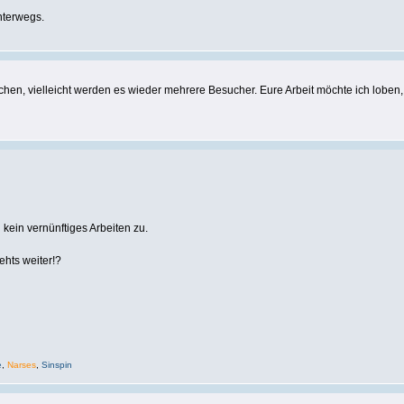
nterwegs.
chen, vielleicht werden es wieder mehrere Besucher. Eure Arbeit möchte ich loben,
 kein vernünftiges Arbeiten zu.
ehts weiter!?
e
,
Narses
,
Sinspin