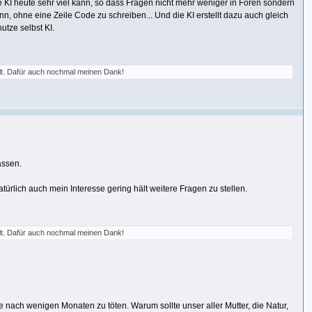
ie KI heute sehr viel kann, so dass Fragen nicht mehr weniger in Foren sondern
n, ohne eine Zeile Code zu schreiben... Und die KI erstellt dazu auch gleich
utze selbst KI.
ält. Dafür auch nochmal meinen Dank!
assen.
ürlich auch mein Interesse gering hält weitere Fragen zu stellen.
ält. Dafür auch nochmal meinen Dank!
 nach wenigen Monaten zu töten. Warum sollte unser aller Mutter, die Natur,