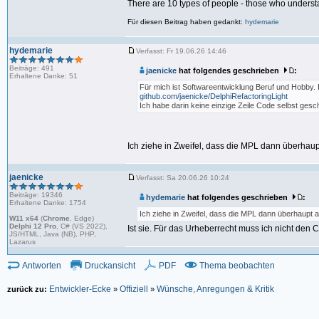
There are 10 types of people - those who underst
Für diesen Beitrag haben gedankt:
hydemarie
hydemarie
Verfasst: Fr 19.06.26 14:46
Beiträge: 491
jaenicke
hat folgendes geschrieben
:
Erhaltene Danke: 51
Für mich ist Softwareentwicklung Beruf und Hobby. In
github.com/jaenicke/DelphiRefactoringLight
Ich habe darin keine einzige Zeile Code selbst gesc
Ich ziehe in Zweifel, dass die MPL dann überhaup
jaenicke
Verfasst: Sa 20.06.26 10:24
Beiträge: 19346
hydemarie
hat folgendes geschrieben
:
Erhaltene Danke: 1754
Ich ziehe in Zweifel, dass die MPL dann überhaupt 
W11 x64
(
Chrome
, Edge)
Delphi 12 Pro
, C# (VS 2022),
Ist sie. Für das Urheberrecht muss ich nicht den
JS/HTML, Java (NB), PHP,
Lazarus
Antworten
Druckansicht
PDF
Thema beobachten
Entwickler-Ecke
Offiziell
Wünsche, Anregungen & Kritik
zurück zu:
»
»