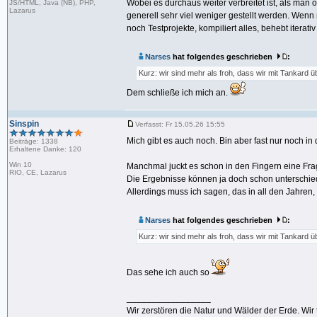
Wobei es durchaus weiter verbreitet ist, als man 
JS/HTML, Java (NB), PHP,
Lazarus
generell sehr viel weniger gestellt werden. Wenn
noch Testprojekte, kompiliert alles, behebt iterati
Narses
hat folgendes geschrieben
:
Kurz: wir sind mehr als froh, dass wir mit Tankard
Dem schließe ich mich an.
Sinspin
Verfasst: Fr 15.05.26 15:55
Mich gibt es auch noch. Bin aber fast nur noch in
Beiträge: 1338
Erhaltene Danke: 120
Win 10
Manchmal juckt es schon in den Fingern eine Frag
RIO, CE, Lazarus
Die Ergebnisse können ja doch schon unterschiedlic
Allerdings muss ich sagen, das in all den Jahren
Narses
hat folgendes geschrieben
:
Kurz: wir sind mehr als froh, dass wir mit Tankard
Das sehe ich auch so
_________________
Wir zerstören die Natur und Wälder der Erde. Wir