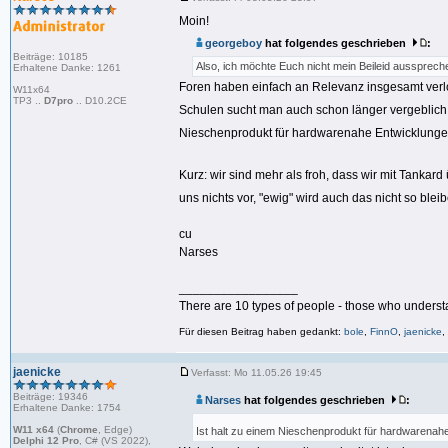
Moin!
georgeboy
hat folgendes geschrieben
:
Beiträge: 10185
Also, ich möchte Euch nicht mein Beileid aussprech
Erhaltene Danke: 1261
Foren haben einfach an Relevanz insgesamt verlor
W11x64
TP3 ..
D7pro
.. D10.2CE
Schulen sucht man auch schon länger vergeblich
Nieschenprodukt für hardwarenahe Entwicklung
Kurz: wir sind mehr als froh, dass wir mit Tanka
uns nichts vor, "ewig" wird auch das nicht so bleib
cu
Narses
_________________
There are 10 types of people - those who underst
Für diesen Beitrag haben gedankt:
bole
,
FinnO
,
jaenicke
,
jaenicke
Verfasst: Mo 11.05.26 19:45
Beiträge: 19346
Narses
hat folgendes geschrieben
:
Erhaltene Danke: 1754
W11 x64
(
Chrome
, Edge)
Ist halt zu einem Nieschenprodukt für hardwarena
Delphi 12 Pro
, C# (VS 2022),