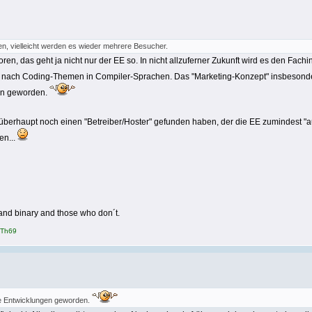
en, vielleicht werden es wieder mehrere Besucher.
en, das geht ja nicht nur der EE so. In nicht allzuferner Zukunft wird es den Fac
 nach Coding-Themen in Compiler-Sprachen. Das "Marketing-Konzept" insbesonder
en geworden.
rd überhaupt noch einen "Betreiber/Hoster" gefunden haben, der die EE zumindest "
en...
and binary and those who don´t.
Th69
he Entwicklungen geworden.