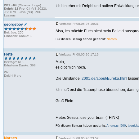
W11 x64
(
Chrome
, Edge)
Ich bin eher mit Delphi und nativer Entwicklung u
Delphi 12 Pro
, C# (VS 2022),
JS/HTML, Java (NB), PHP,
Lazarus
Verfasst: Fr 08.05.26 15:31
georgeboy
Also, ich möchte Euch nicht mein Beileid ausspre
Beiträge: 255
Erhaltene Danke: 1
Für diesen Beitrag haben gedankt:
Narses
Fiete
Verfasst: Fr 08.05.26 17:19
Moin,
Beiträge: 618
Erhaltene Danke: 368
es gibt mich noch.
W7
Delphi 6 pro
Die Umstände
l2001.de/about/Eureka.html
lassen
Ich muß erst die Trauerphase überstehen, dann g
Gruß Fiete
_________________
Fietes Gesetz: use your brain (THINK)
Für diesen Beitrag haben gedankt:
Andreas_500
,
jaenick
Narses
Verfasst: Fr 08.05.26 23:57