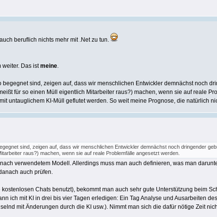
uch beruflich nichts mehr mit .Net zu tun.
 weiter. Das ist
meine
.
g so begegnet sind, zeigen auf, dass wir menschlichen Entwickler demnächst noch d
meißt für so einen Müll eigentlich Mitarbeiter raus?) machen, wenn sie auf reale
it untauglichem KI-Müll geflutet werden. So weit meine Prognose, die natürlich n
so begegnet sind, zeigen auf, dass wir menschlichen Entwickler demnächst noch dringender g
 Mitarbeiter raus?) machen, wenn sie auf reale Problemfälle angesetzt werden.
nach verwendetem Modell. Allerdings muss man auch definieren, was man darunter v
anach auch prüfen.
ie kostenlosen Chats benutzt), bekommt man auch sehr gute Unterstützung beim Sch
nn ich mit KI in drei bis vier Tagen erledigen: Ein Tag Analyse und Ausarbeiten d
hselnd mit Änderungen durch die KI usw.). Nimmt man sich die dafür nötige Zeit 