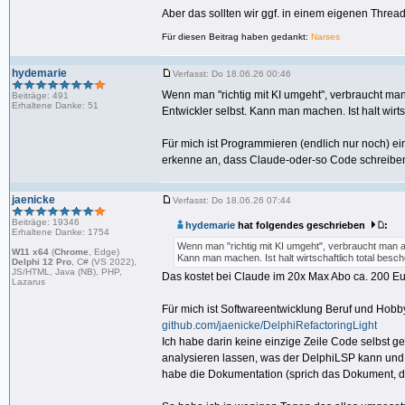
Aber das sollten wir ggf. in einem eigenen Threa
Für diesen Beitrag haben gedankt:
Narses
hydemarie
Verfasst: Do 18.06.26 00:46
Wenn man "richtig mit KI umgeht", verbraucht man
Beiträge: 491
Erhaltene Danke: 51
Entwickler selbst. Kann man machen. Ist halt wirts
Für mich ist Programmieren (endlich nur noch) e
erkenne an, dass Claude-oder-so Code schreiben k
jaenicke
Verfasst: Do 18.06.26 07:44
Beiträge: 19346
hydemarie
hat folgendes geschrieben
:
Erhaltene Danke: 1754
Wenn man "richtig mit KI umgeht", verbraucht man a
W11 x64
(
Chrome
, Edge)
Kann man machen. Ist halt wirtschaftlich total besch
Delphi 12 Pro
, C# (VS 2022),
JS/HTML, Java (NB), PHP,
Das kostet bei Claude im 20x Max Abo ca. 200 Eu
Lazarus
Für mich ist Softwareentwicklung Beruf und Hobby. 
github.com/jaenicke/DelphiRefactoringLight
Ich habe darin keine einzige Zeile Code selbst g
analysieren lassen, was der DelphiLSP kann und w
habe die Dokumentation (sprich das Dokument, da