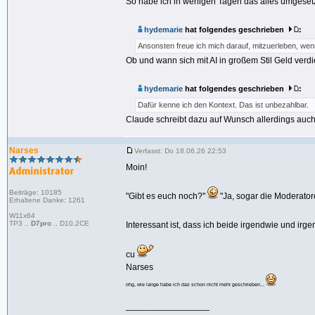
So habe ich in wenigen Tagen das alles umgesetzt.
hydemarie
hat folgendes geschrieben
:
Ansonsten freue ich mich darauf, mitzuerleben, we
Ob und wann sich mit AI in großem Stil Geld verdi
hydemarie
hat folgendes geschrieben
:
Dafür kenne ich den Kontext. Das ist unbezahlbar.
Claude schreibt dazu auf Wunsch allerdings auch 
Narses
Verfasst: Do 18.06.26 22:53
Moin!
Beiträge: 10185
"Gibt es euch noch?"
"Ja, sogar die Moderator
Erhaltene Danke: 1261
W11x64
TP3 ..
D7pro
.. D10.2CE
Interessant ist, dass ich beide irgendwie und irge
cu
Narses
ohg, wie lange habe ich das schon nicht mehr geschrieben...
_________________