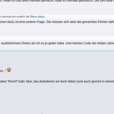
 Hätte ich das alles manuell gemacht, hätte ich Monate gebraucht. Die Zeit hätte ic
nn demnächst endlich
die Blase platzt.
enen lässt, ist eine andere Frage. Die müssen sich aber die genannten Firmen stelle
ausführlichere Dokus als ich es je getan habe. Und meinen Code der letzten Jahre
en..."
ndwo "Recht" habt. Aber, das diskutieren wir doch lieber (und auch gerne!) in einem