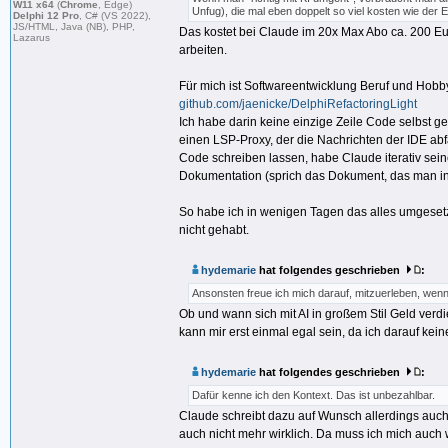
W11 x64
(
Chrome
, Edge)
Unfug), die mal eben doppelt so viel kosten wie der E
Delphi 12 Pro
, C# (VS 2022),
JS/HTML, Java (NB), PHP,
Das kostet bei Claude im 20x Max Abo ca. 200 E
Lazarus
arbeiten.
Für mich ist Softwareentwicklung Beruf und Hobby. 
github.com/jaenicke/DelphiRefactoringLight
Ich habe darin keine einzige Zeile Code selbst 
einen LSP-Proxy, der die Nachrichten der IDE ab
Code schreiben lassen, habe Claude iterativ sein
Dokumentation (sprich das Dokument, das man in 
So habe ich in wenigen Tagen das alles umgesetzt.
nicht gehabt.
hydemarie
hat folgendes geschrieben
:
Ansonsten freue ich mich darauf, mitzuerleben, we
Ob und wann sich mit AI in großem Stil Geld verd
kann mir erst einmal egal sein, da ich darauf kein
hydemarie
hat folgendes geschrieben
:
Dafür kenne ich den Kontext. Das ist unbezahlbar.
Claude schreibt dazu auf Wunsch allerdings auch
auch nicht mehr wirklich. Da muss ich mich auch 