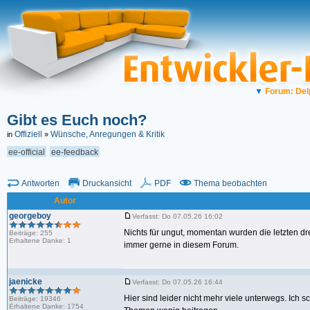
▼
Forum: Del
Gibt es Euch noch?
Offiziell
Wünsche, Anregungen & Kritik
in
»
ee-official
ee-feedback
Antworten
Druckansicht
PDF
Thema beobachten
Autor
georgeboy
Verfasst: Do 07.05.26 16:02
Nichts für ungut, momentan wurden die letzten dre
Beiträge: 255
Erhaltene Danke: 1
immer gerne in diesem Forum.
jaenicke
Verfasst: Do 07.05.26 16:44
Hier sind leider nicht mehr viele unterwegs. Ich
Beiträge: 19346
Erhaltene Danke: 1754