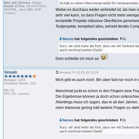
W11 x64
(
Chrome
, Edge)
Ist halt zu einem Nieschenprodukt für hardwarenah
Delphi 12 Pro
, C# (VS 2022),
Wobei es durchaus weiter verbreitet ist, als man 
JS/HTML, Java (NB), PHP,
Lazarus
sehr viel kann, so dass Fragen nicht mehr wenige
komplette Projekte inklusive Oberfläche generiere
Testprojekte, kompiliert alles, behebt iterativ Com
Narses
hat folgendes geschrieben
:
Kurz: wir sind mehr als froh, dass wir mit Tankard ü
auch nochmal meinen Dank!
Dem schließe ich mich an.
Sinspin
Verfasst: Fr 15.05.26 15:55
Mich gibt es auch noch. Bin aber fast nur noch in
Beiträge: 1338
Erhaltene Danke: 120
Win 10
Manchmal juckt es schon in den Fingern eine Frag
RIO, CE, Lazarus
Die Ergebnisse können ja doch schon unterschiedlic
Allerdings muss ich sagen, das in all den Jahre
mein Interesse gering hält weitere Fragen zu stell
Narses
hat folgendes geschrieben
:
Kurz: wir sind mehr als froh, dass wir mit Tankard ü
auch nochmal meinen Dank!