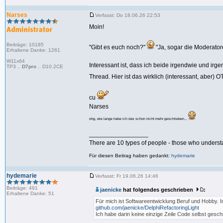
Narses
Verfasst: Do 18.06.26 22:53
Moin!
Beiträge: 10185
"Gibt es euch noch?"
"Ja, sogar die Moderator
Erhaltene Danke: 1261
W11x64
Interessant ist, dass ich beide irgendwie und irg
TP3 ..
D7pro
.. D10.2CE
Thread. Hier ist das wirklich (interessant, aber) O
cu
Narses
ohg, wie lange habe ich das schon nicht mehr geschrieben...
_________________
There are 10 types of people - those who underst
Für diesen Beitrag haben gedankt:
hydemarie
hydemarie
Verfasst: Fr 19.06.26 14:46
Beiträge: 491
jaenicke
hat folgendes geschrieben
:
Erhaltene Danke: 51
Für mich ist Softwareentwicklung Beruf und Hobby. In
github.com/jaenicke/DelphiRefactoringLight
Ich habe darin keine einzige Zeile Code selbst gesch