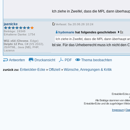
Ich ziehe in Zweifel, dass die MPL dann überhaup
jaenicke
Verfasst: Sa 20.06.26 10:24
Beiträge: 19346
hydemarie
hat folgendes geschrieben
:
Erhaltene Danke: 1754
Ich ziehe in Zweifel, dass die MPL dann überhaupt a
W11 x64
(
Chrome
, Edge)
Delphi 12 Pro
, C# (VS 2022),
Ist sie. Für das Urheberrecht muss ich nicht den
JS/HTML, Java (NB), PHP,
Lazarus
Antworten
Druckansicht
PDF
Thema beobachten
Entwickler-Ecke
Offiziell
Wünsche, Anregungen & Kritik
zurück zu:
»
»
Entwickler-Ecke
Alle Beiträge stammen von dritt
Entwickler-Ecke und die zugehörigen Webseit
Impressum
|
Dat