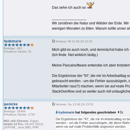
Das sehe ich auch so
_________________
Wir zerstören die Natur und Wälder der Erde. Wi
wenigen Monaten zu töten. Warum sollte unser all
hydemarie
Verfasst: Mi 10.06.26 23:52
Beiträge: 491
Mich gibt es auch noch, und demnächst habe ich a
Erhaltene Danke: 51
(Ich finde .Net wirklich lästig.)
Meine Pascalsoftware entwickle ich aber trotzdem
Die Ergebnisse der "KI", die mir im Arbeitsallta
gebraucht werden - um die Fehler auszubügeln, di
Mitarbeiter raus?) machen, wenn sie auf reale 
StackOverflow und so weiter auch mit untaugliche
jaenicke
Verfasst: Sa 13.06.26 15:51
Beiträge: 19346
hydemarie
hat folgendes geschrieben
:
Erhaltene Danke: 1754
Die Ergebnisse der "KI", die mir im Arbeitsalltag s
W11 x64
(
Chrome
, Edge)
werden - um die Fehler auszubügeln, die diese Wahrsc
Delphi 12 Pro
, C# (VS 2022),
wenn sie auf reale Problemfälle angesetzt werden.
JS/HTML, Java (NB), PHP,