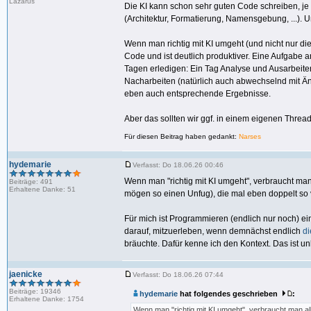
Lazarus
Die KI kann schon sehr guten Code schreiben, je
(Architektur, Formatierung, Namensgebung, ...).
Wenn man richtig mit KI umgeht (und nicht nur d
Code und ist deutlich produktiver. Eine Aufgabe a
Tagen erledigen: Ein Tag Analyse und Ausarbeite
Nacharbeiten (natürlich auch abwechselnd mit Än
eben auch entsprechende Ergebnisse.
Aber das sollten wir ggf. in einem eigenen Threa
Für diesen Beitrag haben gedankt:
Narses
hydemarie
Verfasst: Do 18.06.26 00:46
Wenn man "richtig mit KI umgeht", verbraucht man
Beiträge: 491
Erhaltene Danke: 51
mögen so einen Unfug), die mal eben doppelt so vi
Für mich ist Programmieren (endlich nur noch) e
darauf, mitzuerleben, wenn demnächst endlich
di
bräuchte. Dafür kenne ich den Kontext. Das ist u
jaenicke
Verfasst: Do 18.06.26 07:44
Beiträge: 19346
hydemarie
hat folgendes geschrieben
:
Erhaltene Danke: 1754
Wenn man "richtig mit KI umgeht", verbraucht man a