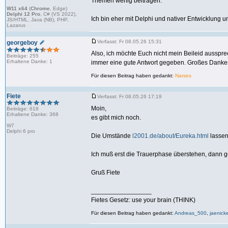
Themen wenig beitragen.
W11 x64
(
Chrome
, Edge)
Delphi 12 Pro
, C# (VS 2022),
Ich bin eher mit Delphi und nativer Entwicklung u
JS/HTML, Java (NB), PHP,
Lazarus
Verfasst: Fr 08.05.26 15:31
georgeboy
Also, ich möchte Euch nicht mein Beileid aussprec
Beiträge: 255
Erhaltene Danke: 1
immer eine gute Antwort gegeben. Großes Dankes
Für diesen Beitrag haben gedankt:
Narses
Fiete
Verfasst: Fr 08.05.26 17:19
Moin,
Beiträge: 618
Erhaltene Danke: 368
es gibt mich noch.
W7
Delphi 6 pro
Die Umstände
l2001.de/about/Eureka.html
lassen
Ich muß erst die Trauerphase überstehen, dann g
Gruß Fiete
_________________
Fietes Gesetz: use your brain (THINK)
Für diesen Beitrag haben gedankt:
Andreas_500
,
jaenick