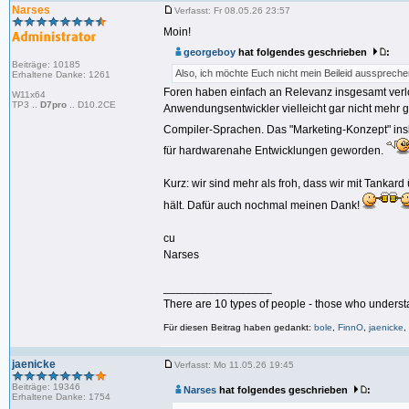
Narses
Verfasst: Fr 08.05.26 23:57
Moin!
georgeboy
hat folgendes geschrieben
:
Beiträge: 10185
Also, ich möchte Euch nicht mein Beileid ausspreche
Erhaltene Danke: 1261
Foren haben einfach an Relevanz insgesamt verlore
W11x64
TP3 ..
D7pro
.. D10.2CE
Anwendungsentwickler vielleicht gar nicht mehr
Compiler-Sprachen. Das "Marketing-Konzept" ins
für hardwarenahe Entwicklungen geworden.
Kurz: wir sind mehr als froh, dass wir mit Tankar
hält. Dafür auch nochmal meinen Dank!
cu
Narses
_________________
There are 10 types of people - those who underst
Für diesen Beitrag haben gedankt:
bole
,
FinnO
,
jaenicke
,
jaenicke
Verfasst: Mo 11.05.26 19:45
Beiträge: 19346
Narses
hat folgendes geschrieben
:
Erhaltene Danke: 1754