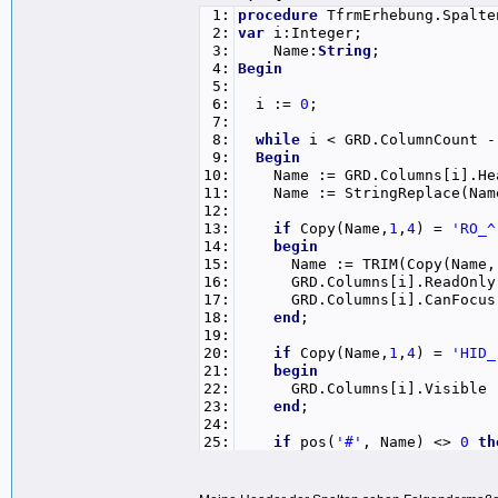
1:
procedure
TfrmErhebung.Spalte
2:
var
i:Integer;
3:
Name:
String
;
4:
Begin
5:
6:
i :=
0
;
7:
8:
while
i < GRD.ColumnCount 
9:
Begin
10:
Name := GRD.Columns[i].He
11:
Name := StringReplace(Na
12:
13:
if
Copy(Name,
1
,
4
) =
'RO_^
14:
begin
15:
Name := TRIM(Copy(Name
16:
GRD.Columns[i].ReadOnly 
17:
GRD.Columns[i].CanFocus 
18:
end
;
19:
20:
if
Copy(Name,
1
,
4
) =
'HID_
21:
begin
22:
GRD.Columns[i].Visible :
23:
end
;
24:
25:
if
pos(
'#'
, Name) <>
0
th
26:
Begin
27:
GRD.Columns[i].Width := St
28:
Name := Copy(Name,
1
, P