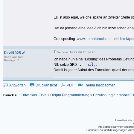
Es ist also egal, welche spalte an zweiter Stelle 
Hat da jemand eine Idee? Ich bin inzwischen abs
Crossposting:
www
.delphipraxis.net...ehl.html#
Verfasst: Mi 22.06.16 14:26
Devil1925
Hält's aus hier
Ich habe nun eine "Lösung" des Problems Gefunde
Beiträge: 2
GRD :=
nil
;
NIL setze
.
Damit ist jeder Aufruf des Formulars quasi der ers
Antworten
Druckansicht
PDF
Thema beobachten
Entwickler-Ecke
Delphi Programmierung
Entwicklung für mobile 
zurück zu:
»
»
Entwickler-Ecke
Alle Beiträge stammen von dritt
Entwickler-Ecke und die zugehörigen Webseit