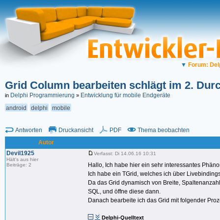
▼
Forum: Del
Grid Column bearbeiten schlägt im 2. Dur
Delphi Programmierung
Entwicklung für mobile Endgeräte
in
»
android
delphi
mobile
Antworten
Druckansicht
PDF
Thema beobachten
Autor
Devil1925
Verfasst: Di 14.06.16 10:31
Hält's aus hier
Hallo, Ich habe hier ein sehr interessantes Phän
Beiträge: 2
Ich habe ein TGrid, welches ich über Livebindings 
Da das Grid dynamisch von Breite, Spaltenanzah
SQL, und öffne diese dann.
Danach bearbeite ich das Grid mit folgender Proz
Delphi-Quelltext