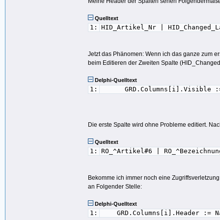
Meine Header der Spalten sehen Folgendermaße
29:
End
;
30:
Quelltext
31:
GRD.Columns[i].Header := 
1:
HID_Artikel_Nr | HID_Changed_L
32:
i := i+
1
;
33:
End
;
34:
35:
End
;
Jetzt das Phänomen: Wenn ich das ganze zum erst
beim Editieren der Zweiten Spalte (HID_Changed_
Delphi-Quelltext
1:
GRD.Columns[i].Visible :=
Die erste Spalte wird ohne Probleme editiert. N
Quelltext
1:
RO_^Artikel#6 | RO_^Bezeichnun
Bekomme ich immer noch eine Zugriffsverletzun
an Folgender Stelle:
Delphi-Quelltext
1:
GRD.Columns[i].Header := N