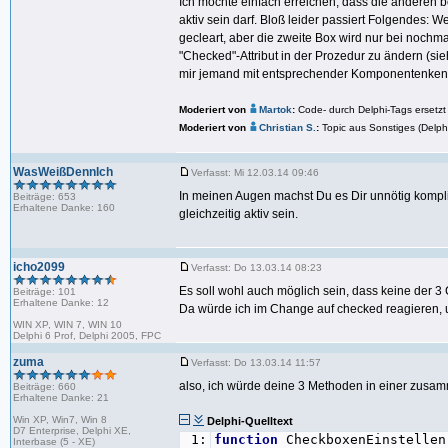
Ich möchte einfach erreichen, dass die anderen b
29:
aktiv sein darf. Bloß leider passiert Folgendes:
30:
end
;
gecleart, aber die zweite Box wird nur bei nochma
31:
"Checked"-Attribut in der Prozedur zu ändern (s
32:
procedure
TMulticaesar.cb_ran
mir jemand mit entsprechender Komponentenkenn
33:
begin
34:
35:
// cb_randomstring.checked :
Moderiert von
Martok
:
Code- durch Delphi-Tags ersetzt
36:
Moderiert von
Christian S.
:
Topic aus Sonstiges (Delp
37:
cb_ownstring.checked := f
38:
cb_setstring.checked := f
WasWeißDennIch
39:
Verfasst: Mi 12.03.14 09:46
40:
e_setkey.text :=
In meinen Augen machst Du es Dir unnötig kompli
Beiträge: 653
41:
e_setkey.enabled := f
Erhaltene Danke: 160
gleichzeitig aktiv sein.
42:
43:
e_setlengthkey.text :=
44:
e_setlengthkey.enabled := 
icho2099
45:
Verfasst: Do 13.03.14 08:23
46:
end
;
Es soll wohl auch möglich sein, dass keine der 
Beiträge: 101
Erhaltene Danke: 12
Da würde ich im Change auf checked reagieren, u
WIN XP, WIN 7, WIN 10
Delphi 6 Prof, Delphi 2005, FPC
zuma
Verfasst: Do 13.03.14 11:57
also, ich würde deine 3 Methoden in einer zusa
Beiträge: 660
Erhaltene Danke: 21
Win XP, Win7, Win 8
Delphi-Quelltext
D7 Enterprise, Delphi XE,
1:
function
CheckboxenEinstellen
Interbase (5 - XE)