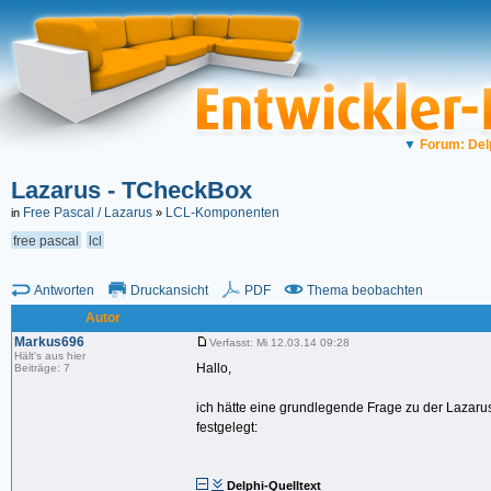
▼
Forum: Del
Lazarus - TCheckBox
Free Pascal / Lazarus
LCL-Komponenten
in
»
free pascal
lcl
Antworten
Druckansicht
PDF
Thema beobachten
Autor
Markus696
Verfasst: Mi 12.03.14 09:28
Hält's aus hier
Hallo,
Beiträge: 7
ich hätte eine grundlegende Frage zu der Laza
festgelegt:
Delphi-Quelltext