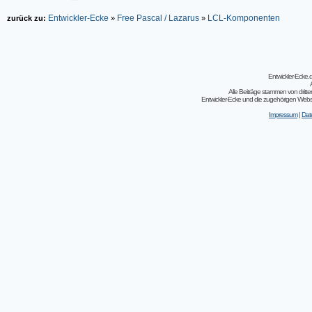
Entwickler-Ecke
Free Pascal / Lazarus
LCL-Komponenten
zurück zu:
»
»
Entwickler-Ecke
Alle Beiträge stammen von dritt
Entwickler-Ecke und die zugehörigen Webseit
Impressum
|
Dat