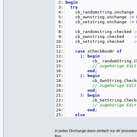
2:
begin
3:
try
4:
cb_randomstring.onchange
5:
cb_ownstring.onchange :=
6:
cb_setstring.onchange :=
7:
8:
cb_randomstring.checked :=
9:
cb_ownstring.checked :=
10:
cb_setstring.checked :=
11:
12:
case
xCheckBoxNr
of
13:
1
:
begin
14:
cb_ randomString.Check
15:
// zugehörige Edi
16:
end
;
17:
2
:
begin
18:
cb_OwnString.Checke
19:
// zugehörige Edi
20:
end
;
21:
3
:
begin
22:
cb_SetString.Checke
23:
// zugehörige Edi
24:
end
;
25:
else
26:
// Meldung
27:
Showmessage(
'Ungültige 
28:
// oder Behandlung des 
in jedes Onchange dann einfach nur dir procedu
29:
end
;
Bsp.: