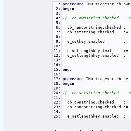
1:
procedure
TMulticaesar.cb_own
2:
begin
3:
4:
// cb_ownstring.checked :=
5:
6:
cb_randomstring.checked := 
7:
cb_setstring.checked := f
8:
9:
e_setkey.enabled := t
10:
11:
e_setlengthkey.text :=
12:
e_setlengthkey.enabled := 
13:
14:
15:
end
;
16:
17:
procedure
TMulticaesar.cb_set
18:
begin
19:
20:
// cb_setstring.checked :=
21:
22:
cb_ownstring.checked := f
23:
cb_randomstring.checked := 
24:
25:
e_setlengthkey.enabled := 
26:
27:
e_setkey.text :=
28:
e_setkey.enabled := f