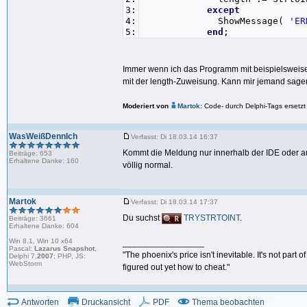
3:
except
4:
ShowMessage(
'ER
5:
end
;
Immer wenn ich das Programm mit beispielsweise 
mit der length-Zuweisung. Kann mir jemand sagen
Moderiert von
Martok
:
Code- durch Delphi-Tags ersetzt
WasWeißDennIch
Verfasst: Di 18.03.14 16:37
Kommt die Meldung nur innerhalb der IDE oder au
Beiträge: 653
Erhaltene Danke: 160
völlig normal.
Martok
Verfasst: Di 18.03.14 17:37
Du suchst
TRYSTRTOINT
.
Beiträge: 3661
Erhaltene Danke: 604
Win 8.1, Win 10 x64
_________________
Pascal:
Lazarus Snapshot
,
"The phoenix's price isn't inevitable. It's not part
Delphi 7,
2007
; PHP, JS:
WebStorm
figured out yet how to cheat."
Antworten
Druckansicht
PDF
Thema beobachten