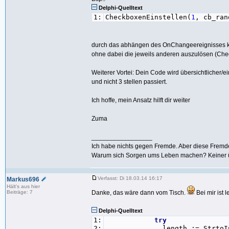
30:
finally
Delphi-Quelltext
31:
cb_randomstring.OnChange :=
1:
CheckboxenEinstellen(
1
, cb_ran
32:
cb_ownstring.OnChange := c
33:
cb_setstring.OnChange := c
34:
end
;
35:
end
;
durch das abhängen des OnChangeereignisses 
ohne dabei die jeweils anderen auszulösen (Che
Weiterer Vortei: Dein Code wird übersichtlicher/
und nicht 3 stellen passiert.
Ich hoffe, mein Ansatz hilft dir weiter
Zuma
_________________
Ich habe nichts gegen Fremde. Aber diese Fremden
Warum sich Sorgen ums Leben machen? Keiner ü
Verfasst: Di 18.03.14 16:17
Markus696
Hält's aus hier
Beiträge: 7
Danke, das wäre dann vom Tisch.
Bei mir ist 
Delphi-Quelltext
1:
try
2:
length := StrtoInt( e_