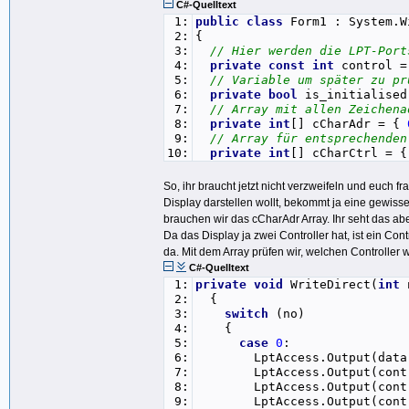
C#-Quelltext
1:
public
class
Form1 : System.W
2:
{
3:
// Hier werden die LPT-Port
4:
private
const
int
control 
5:
// Variable um später zu pr
6:
private
bool
is_initialise
7:
// Array mit allen Zeichena
8:
private
int
[] cCharAdr = {
9:
// Array für entsprechenden
10:
private
int
[] cCharCtrl = 
So, ihr braucht jetzt nicht verzweifeln und euch f
Display darstellen wollt, bekommt ja eine gewisse 
brauchen wir das cCharAdr Array. Ihr seht das abe
Da das Display ja zwei Controller hat, ist ein Cont
da. Mit dem Array prüfen wir, welchen Controller
C#-Quelltext
1:
private
void
WriteDirect(
int
2:
{
3:
switch
(no)
4:
{
5:
case
0
:
6:
LptAccess.Output(dat
7:
LptAccess.Output(cont
8:
LptAccess.Output(cont
9:
LptAccess.Output(cont