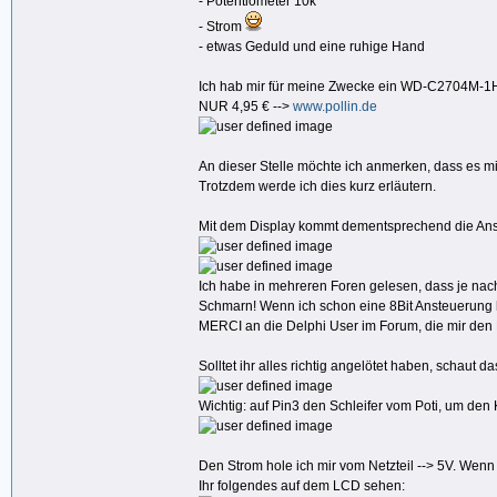
- Potentiometer 10k
- Strom
- etwas Geduld und eine ruhige Hand
Ich hab mir für meine Zwecke ein WD-C2704M-1HN
NUR 4,95 € -->
www.pollin.de
An dieser Stelle möchte ich anmerken, dass es m
Trotzdem werde ich dies kurz erläutern.
Mit dem Display kommt dementsprechend die An
Ich habe in mehreren Foren gelesen, dass je nach
Schmarn! Wenn ich schon eine 8Bit Ansteuerung 
MERCI an die Delphi User im Forum, die mir den 
Solltet ihr alles richtig angelötet haben, schaut 
Wichtig: auf Pin3 den Schleifer vom Poti, um den 
Den Strom hole ich mir vom Netzteil --> 5V. Wenn I
Ihr folgendes auf dem LCD sehen: