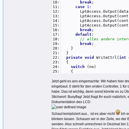
10:
break
;
11:
case
1
:
12:
LptAccess.Output(dat
13:
LptAccess.Output(cont
14:
LptAccess.Output(cont
15:
LptAccess.Output(cont
16:
break
;
17:
default
:
18:
// alles andere inter
19:
break
;
20:
}
21:
}
22:
private
void
WriteCtrl(
int
23:
{
24:
switch
(no)
25:
{
26:
case
0
:
27:
Thread.Sleep(
3
);
Jetzt geht es ans eingemachte: Wir haben hier drei
28:
LptAccess.Output(data, 
eingebaut. 0 steht für den ersten Controller, 1 f
29:
LptAccess.Output(cont
habe. Das ist wichtig, denn sonst könnte es zu Ü
30:
LptAccess.Output(cont
Stichwort: Busyflag! Jetzt fragt Ihr euch natürlich
31:
LptAccess.Output(cont
Dokumentation des LCD:
32:
break
;
33:
case
1
:
34:
Thread.Sleep(
3
);
Schaut kompliziert aus... ist es aber nicht
Ich e
35:
LptAccess.Output(data, 
blinken lassen. Schauen wir in der Zeile, wo der 
36:
LptAccess.Output(cont
senden. Also schnell umrechnen in Dezimal bin:1
37:
LptAccess.Output(cont