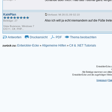
Schande über mich. Hab das Tutorial ganz vergess
KainPlan
Verfasst: Mi 28.01.09 02:10
Also ich will ja echt niemandem auf die Füße tret
Beiträge: 27
Vista Buisness, Windows 7
C/C++, C#, PHP...
Antworten
Druckansicht
PDF
Thema beobachten
Entwickler-Ecke
Allgemeine Hilfen
C# & .NET Tutorials
zurück zu:
»
»
Entwickler-Ecke
Alle Beiträge stammen von dritt
Entwickler-Ecke und die zugehörigen Webseit
Impressum
|
Dat