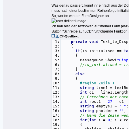
Was genau passiert, könnt ihr einfach aus der D
muss nach einer bestimmten Reihenfolge initialis
So, werfen wir den FormDesigner an:
Ich hab hier vier Textboxen auf meiner Form plazie
Button "Schreibe auf LCD" ruft folgende Funktion 
C#-Quelltext
1:
private
void
Text_to_Disp
2:
{
3:
if
(is_initialised ==
fa
4:
{
5:
MessageBox.Show(
"Disp
6:
//is_initialised = tr
7:
}
8:
else
9:
{
10:
#region Zeile 1
11:
string
line1 = textBo
12:
int
c1 = line1.Length
13:
// Errechnen der noch
14:
int
rest1 =
27
- c1;
15:
string
emptys1 =
" "
;
16:
string
pholder =
""
;
17:
// Wenn die Zeile wen
18:
for
(
int
i =
0
; i < re
19:
{