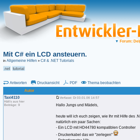
▼
Forum: Del
Mit C# ein LCD ansteuern.
Allgemeine Hilfen
C# & .NET Tutorials
in
»
.net
tutorial
Antworten
Druckansicht
PDF
Thema beobachten
Autor
Taxi4110
Verfasst: Di 03.01.06 14:57
Hält's aus hier
Hallo Jungs und Mädels,
Beiträge: 9
heute will ich euch zeigen, wie Ihr mit Hilfe des
natürlich ein paar Sachen:
- Ein LCD mit HD44780 kompatiblen Controller
- Druckerkabel das wir "zerlegen"