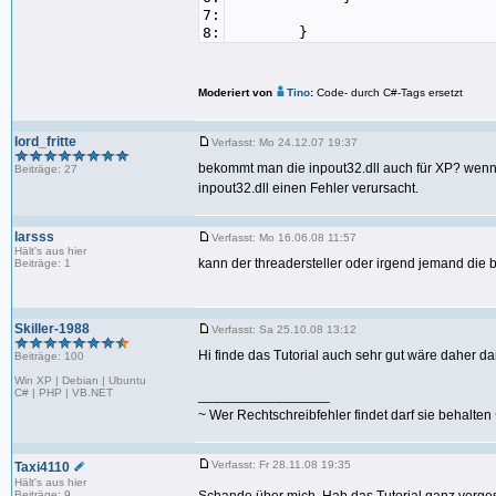
7:
8:
}
Moderiert von
Tino
:
Code- durch C#-Tags ersetzt
lord_fritte
Verfasst: Mo 24.12.07 19:37
bekommt man die inpout32.dll auch für XP? wenn 
Beiträge: 27
inpout32.dll einen Fehler verursacht.
larsss
Verfasst: Mo 16.06.08 11:57
Hält's aus hier
kann der threadersteller oder irgend jemand die 
Beiträge: 1
Skiller-1988
Verfasst: Sa 25.10.08 13:12
Hi finde das Tutorial auch sehr gut wäre daher 
Beiträge: 100
Win XP | Debian | Ubuntu
C# | PHP | VB.NET
_________________
~ Wer Rechtschreibfehler findet darf sie behalten
Verfasst: Fr 28.11.08 19:35
Taxi4110
Hält's aus hier
Beiträge: 9