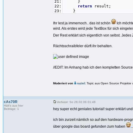
48:
for
(
int
i =
0
; i < re
21:
}
49:
{
22:
return
result;
50:
pholder = pholder + e
23:
}
51:
}
52:
if
(c3 <
27
)
Ihr lest ja immernoch.. das ist schön
Ich möchte
53:
{
wird. Als erstes wird jede TextBox für sich eingel
54:
line3 = line3 + phol
55:
}
Der Rest erklärt sich eigentlich von selbst. Jede
56:
#endregion
57:
#region Zeile 4
Rächtsschraibfeler dürft ihr behalten.
58:
string
line4 = textBo
59:
int
c4 = line4.Length
60:
int
rest4 =
27
- c4;
61:
emptys1 =
" "
;
62:
pholder =
""
;
//EDIT: Im Anhang hab ich den kompletten Source 
63:
for
(
int
i =
0
; i < re
64:
{
65:
pholder = pholder + e
Moderiert von
raziel
:
Topic aus Open Source Projekte 
66:
}
67:
if
(c4 <
27
)
68:
{
69:
line4 = line4 + phol
cAs70R
Verfasst: So 26.02.06 01:48
70:
}
Hält's aus hier
hey super echt geniales tutorial! super erklärt und
Beiträge: 1
71:
#endregion
72:
// allLines bekommt j
73:
string
allLines = lin
ich bin zurzeit nämlich so auf den hardware-progr
74:
// lsa: Merker für A
über google das board gefunden zum haben
..
75:
int
lsa = -
1
;
int
lsc