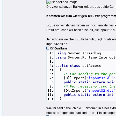
Die zwei scharzen Balken zeigen, das beide Contro
Kommen wir zum wichtigen Teil - Wir programmi
So, bevor wir starten haben wir noch ein kleines 
Dafür brauchen wir noch eine .dll, die inpout32.dll
Jenachdem welche IDE ihr benutzt, legt ihr als er
inpout32.dll an:
C#-Quelltext
1:
using
System.Threading;
2:
using
System.Runtime.Interop
3:
4:
public
class
LptAccess
5:
{
6:
/* For sending to the por
7:
[DllImport(
"inpout32.dll"
8:
public
static
extern
void
9:
/* For receiving from the
10:
[DllImport(
"inpout32.dll"
11:
public
static
extern
int
I
12:
}
Wie ihr seht habe ich die Funktionen in einer ext
nächstes folgen die Funktionen, um Einstellungen