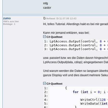
76:
for
(
int
z =
0
; z < al
mfg
77:
{
castor
78:
// Adresse des zu s
79:
adr = cCharAdr[z];
80:
// Controller holen
zumo
Verfasst: Di 11.07.06 12:43
81:
ctrl = cCharCtrl[z]
Hält's aus hier
82:
if
(adr < lsa || adr
Hi, tolles Tutorial. Allerdings hakt es bei mir ge
Beiträge: 1
83:
{
84:
WriteCtrl(
128
+adr
Kann mir jemand erklären, was bei:
85:
lsa = adr;
C#-Quelltext
86:
lsc = ctrl;
1:
LptAccess.Output(control,
8
+
87:
}
2:
LptAccess.Output(control,
8
+
88:
// Zeichen umwandel
3:
LptAccess.Output(control,
8
+
89:
int
charCode = conv
90:
// Zeichen in LCD s
usw. passiert bzw. wo die Daten davon hingeschri
91:
WriteData(charCode, c
92:
lsa++;
LptAccess.Output(data, cdisp); eingegebenen Da
93:
}
94:
}
Und warum werden die Daten so langsam übertrage
95:
}
ganze Display voll und dies dauert mehrere Sek
C#-Quelltext
1:
{
2:
for
(
int
i =
0
; i
3:
4:
WriteCtrl(
128
+
5:
WriteData((
int
6:
}