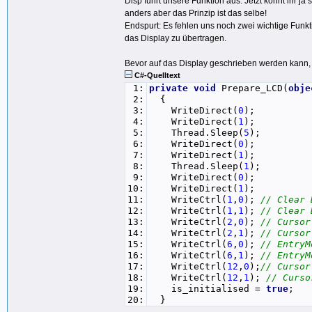
Disp führt unsere Funktion aus. Jetzt könnt ihr j
38:
LptAccess.Output(cont
anders aber das Prinzip ist das selbe!
39:
break
;
Endspurt: Es fehlen uns noch zwei wichtige Funkt
40:
default
:
das Display zu übertragen.
41:
break
;
42:
}
43:
}
Bevor auf das Display geschrieben werden kann, m
44:
private
void
WriteData(
int
C#-Quelltext
45:
{
1:
private
void
Prepare_LCD(
obje
46:
Thread.Sleep(
3
);
2:
{
47:
switch
(no)
3:
WriteDirect(
0
);
48:
{
4:
WriteDirect(
1
);
49:
case
0
:
5:
Thread.Sleep(
5
);
50:
LptAccess.Output(data, 
6:
WriteDirect(
0
);
51:
LptAccess.Output(cont
7:
WriteDirect(
1
);
52:
LptAccess.Output(cont
8:
Thread.Sleep(
1
);
53:
LptAccess.Output(cont
9:
WriteDirect(
0
);
54:
break
;
10:
WriteDirect(
1
);
55:
case
1
:
11:
WriteCtrl(
1
,
0
);
// Clear 
56:
LptAccess.Output(data, 
12:
WriteCtrl(
1
,
1
);
// Clear 
57:
LptAccess.Output(cont
13:
WriteCtrl(
2
,
0
);
// Cursor
58:
LptAccess.Output(cont
14:
WriteCtrl(
2
,
1
);
// Cursor
59:
LptAccess.Output(cont
15:
WriteCtrl(
6
,
0
);
// EntryM
60:
break
;
16:
WriteCtrl(
6
,
1
);
// EntryM
61:
default
:
17:
WriteCtrl(
12
,
0
);
// Cursor
62:
break
;
18:
WriteCtrl(
12
,
1
);
// Curso
63:
}
19:
is_initialised =
true
;
64:
}
20:
}