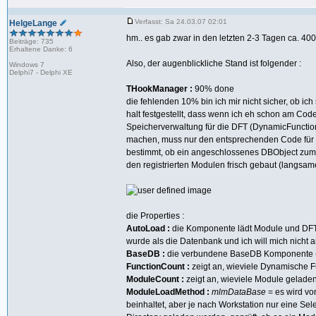
Verfasst: Sa 24.03.07 02:01
HelgeLange
hm.. es gab zwar in den letzten 2-3 Tagen ca. 400 
Beiträge: 735
Erhaltene Danke: 6
Also, der augenblickliche Stand ist folgender :
Windows 7
Delphi7 - Delphi XE
THookManager :
90% done
die fehlenden 10% bin ich mir nicht sicher, ob 
halt festgestellt, dass wenn ich eh schon am Co
Speicherverwaltung für die DFT (DynamicFunctio
machen, muss nur den entsprechenden Code für re
bestimmt, ob ein angeschlossenes DBObject zum sp
den registrierten Modulen frisch gebaut (langsamer,
die Properties :
AutoLoad :
die Komponente lädt Module und DFT 
wurde als die Datenbank und ich will mich nicht
BaseDB :
die verbundene BaseDB Komponente (s
FunctionCount :
zeigt an, wieviele Dynamische F
ModuleCount :
zeigt an, wieviele Module geladen
ModuleLoadMethod :
mlmDataBase
= es wird vo
beinhaltet, aber je nach Workstation nur eine Se