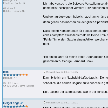
Beiträge: 735
Erhaltene Danke: 6
Ich habe versucht, die Software-Vorstellung so 
gemeint ist. Nicht jeder versteht ERP oder kann s
Windows 7
Delphi7 - Delphi XE
Und genau deswegen habe ich auch am Anfang 
denn genau das machen die denglisch-Spezialist
Dass meine Komponenten für beides gehen, dürfte
etwas dämpfen" etwas fehlerhaft, da Deine Kritik 
"Fehler" im ersten Satz in einem Artikel, welcher
geht.
_________________
"Ich bin bekannt für meine Ironie. Aber auf den G
gekommen." - George Bernhard Shaw
Bex
Verfasst: Mo 12.03.07 15:05
Dann bitte ich um Nachsicht dafür, dass ich Deine
Beiträge: 47
schädlich, die beiden Begriffe zu verwechseln (i
Win XP, Linux
C# (VS 2008), Java (Eclipse)
Edit: das mit der Begeisterung war in der Hinsic
Verfasst: Mo 12.03.07 15:21
HelgeLange