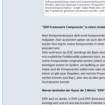
Softwareentwicklung sowie bei komponentenbasiert
Wörtlich übersetzt bedeutet Framework (Programm-)
Anwendungsarchitektur vorgibt. Dabei findet eine Um
das Framework gesteuert und benutzt werden, statt –
...
"ERP Framework Components" in einem modu
Mein Komponentenpack stellt somit Komponenten
Aufgaben. Aber ausserdem geben sie auch den 
keinen Sinn macht, meine Komponenten in einer
geändert wird.
Sehr wohl kann die EXE allerdings die Basis ein
erst zusätzliche Funktionalität aufweisen kann,
meine Komponenten eingesetzt werden (sofern de
benötigen andere im System, um lauffähig zu sein,
Dabei sind die Komponenten selbst mehr oder min
heisst, es gibt zwar Vorgaben, wie manche Proze
werden können zum Bsp.), aber das ist offen genu
Hochsprache benutzt.
Warum beinhaltet der Name die 3 Wörter "ERP"
ERP, weil ich denke, in ERP (und ERP-ähnlichen)
benötigt wird und ich dort das Kunden-Potential 