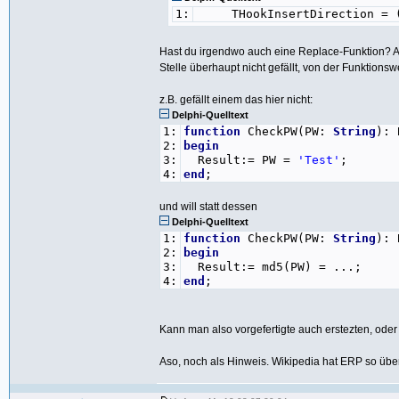
1:
THookInsertDirection = (hi
Hast du irgendwo auch eine Replace-Funktion? Al
Stelle überhaupt nicht gefällt, von der Funktionsw
z.B. gefällt einem das hier nicht:
Delphi-Quelltext
1:
function
CheckPW(PW:
String
): 
2:
begin
3:
Result:= PW =
'Test'
;
4:
end
;
und will statt dessen
Delphi-Quelltext
1:
function
CheckPW(PW:
String
): 
2:
begin
3:
Result:= md5(PW) = ...;
4:
end
;
Kann man also vorgefertigte auch erstezten, oder 
Aso, noch als Hinweis. Wikipedia hat ERP so üb