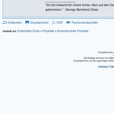
_________________
"Ich bin bekannt für meine Ironie. Aber auf den G
gekommen." - George Bernhard Shaw
Antworten
Druckansicht
PDF
Thema beobachten
Entwickler-Ecke
Projekte
Kommerzielle Projekte
zurück zu:
»
»
Entwickler-Ecke
Alle Beiträge stammen von dritt
Entwickler-Ecke und die zugehörigen Webseit
Impressum
|
Dat