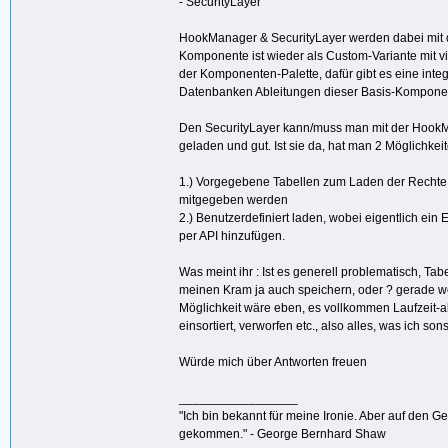
- SecurityLayer
HookManager & SecurityLayer werden dabei mit d
Komponente ist wieder als Custom-Variante mit vi
der Komponenten-Palette, dafür gibt es eine inte
Datenbanken Ableitungen dieser Basis-Kompone
Den SecurityLayer kann/muss man mit der HookMan
geladen und gut. Ist sie da, hat man 2 Möglichkeit
1.) Vorgegebene Tabellen zum Laden der Rechte b
mitgegeben werden
2.) Benutzerdefiniert laden, wobei eigentlich ein
per API hinzufügen.
Was meint ihr : Ist es generell problematisch, Ta
meinen Kram ja auch speichern, oder ? gerade we
Möglichkeit wäre eben, es vollkommen Laufzeit-a
einsortiert, verworfen etc., also alles, was ich so
Würde mich über Antworten freuen
_________________
"Ich bin bekannt für meine Ironie. Aber auf den G
gekommen." - George Bernhard Shaw