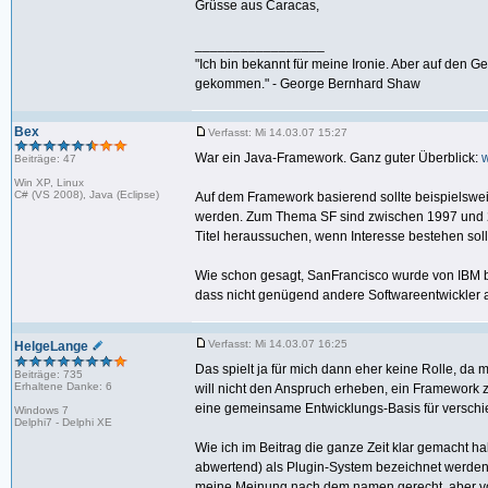
Grüsse aus Caracas,
_________________
"Ich bin bekannt für meine Ironie. Aber auf den G
gekommen." - George Bernhard Shaw
Bex
Verfasst: Mi 14.03.07 15:27
War ein Java-Framework. Ganz guter Überblick:
Beiträge: 47
Win XP, Linux
C# (VS 2008), Java (Eclipse)
Auf dem Framework basierend sollte beispielsweis
werden. Zum Thema SF sind zwischen 1997 und 20
Titel heraussuchen, wenn Interesse bestehen soll
Wie schon gesagt, SanFrancisco wurde von IBM be
dass nicht genügend andere Softwareentwickler 
Verfasst: Mi 14.03.07 16:25
HelgeLange
Das spielt ja für mich dann eher keine Rolle, da 
Beiträge: 735
Erhaltene Danke: 6
will nicht den Anspruch erheben, ein Framework 
eine gemeinsame Entwicklungs-Basis für verschi
Windows 7
Delphi7 - Delphi XE
Wie ich im Beitrag die ganze Zeit klar gemacht
abwertend) als Plugin-System bezeichnet werden
meine Meinung nach dem namen gerecht, aber von 