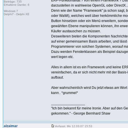
ERP-Funktionalität ? von einem Framework ? Das
Beiträge: 735
Erhaltene Danke: 6
darzustellen in wahlweise OpenGL oder DirectX..
Denn wie der Name "Framework" ja schon sagt, 
Windows 7
Delphi7 - Delphi XE
oder WaWi), welches weit über herkömmliche mo
Button hinsetzen oder ein Menü erweitern, sonde
gewählten Ebene manipulieren können, ihn erweit
Käufer austauschen zu müssen.
Desweiteren bieten die Komponenten Nachrichten-S
auf einer gemeinsamen Basis arbeiten, und lässt
Programmierer von solchen Systemen, worauf man
Dazu werden Fensterklassen als Beispiel dazug
wert legen etc.
Alles in allem ist es ein Framework und keine 
vereinfachen, da er sich nicht mehr mit der Ba
aufbaut.
Aber wahrscheinlich wirst Du jetzt etwas am Wo
kann.. *grummel*
_________________
"Ich bin bekannt für meine Ironie. Aber auf den G
gekommen." - George Bernhard Shaw
alzaimar
Verfasst: Mo 12.03.07 15:53