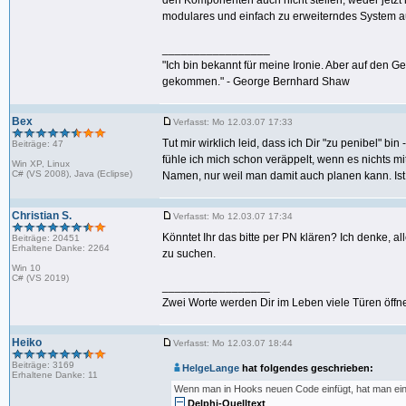
den Komponenten auch nicht stellen, weder jetzt 
modulares und einfach zu erweiterndes System a
_________________
"Ich bin bekannt für meine Ironie. Aber auf den G
gekommen." - George Bernhard Shaw
Bex
Verfasst: Mo 12.03.07 17:33
Tut mir wirklich leid, dass ich Dir "zu penibel" 
Beiträge: 47
fühle ich mich schon veräppelt, wenn es nichts mi
Win XP, Linux
C# (VS 2008), Java (Eclipse)
Namen, nur weil man damit auch planen kann. Ist 
Christian S.
Verfasst: Mo 12.03.07 17:34
Könntet Ihr das bitte per PN klären? Ich denke, al
Beiträge: 20451
Erhaltene Danke: 2264
zu suchen.
Win 10
C# (VS 2019)
_________________
Zwei Worte werden Dir im Leben viele Türen öffne
Heiko
Verfasst: Mo 12.03.07 18:44
Beiträge: 3169
HelgeLange
hat folgendes geschrieben:
Erhaltene Danke: 11
Wenn man in Hooks neuen Code einfügt, hat man ein
Delphi-Quelltext