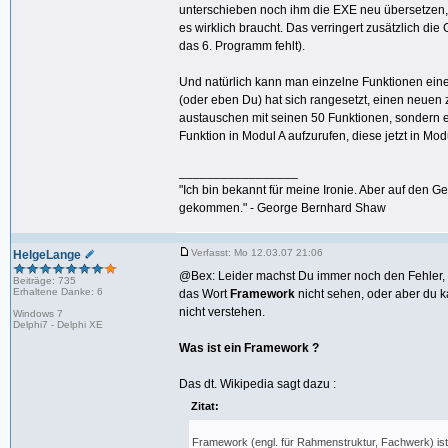
unterschieben noch ihm die EXE neu übersetzen, 
es wirklich braucht. Das verringert zusätzlich di
das 6. Programm fehlt).
Und natürlich kann man einzelne Funktionen eine
(oder eben Du) hat sich rangesetzt, einen neue
austauschen mit seinen 50 Funktionen, sondern e
Funktion in Modul A aufzurufen, diese jetzt in Modu
_________________
"Ich bin bekannt für meine Ironie. Aber auf den G
gekommen." - George Bernhard Shaw
Verfasst: Mo 12.03.07 21:06
HelgeLange
@Bex: Leider machst Du immer noch den Fehler
Beiträge: 735
Erhaltene Danke: 6
das Wort
Framework
nicht sehen, oder aber du 
nicht verstehen.
Windows 7
Delphi7 - Delphi XE
Was ist ein Framework ?
Das dt. Wikipedia sagt dazu :
Zitat:
Framework (engl. für Rahmenstruktur, Fachwerk) ist 