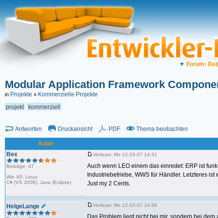
▼
Forum: Del
Modular Application Framework Componen
Projekte
Kommerzielle Projekte
in
»
projekt
kommerziell
Antworten
Druckansicht
PDF
Thema beobachten
Autor
Bex
Verfasst: Mo 12.03.07 14:31
Auch wenn LEO einem das einredet: ERP ist funkt
Beiträge: 47
Industriebetriebe, WWS für Händler. Letzteres ist
Win XP, Linux
C# (VS 2008), Java (Eclipse)
Just my 2 Cents.
Verfasst: Mo 12.03.07 14:56
HelgeLange
Das Problem liegt nicht bei mir, sondern bei dem