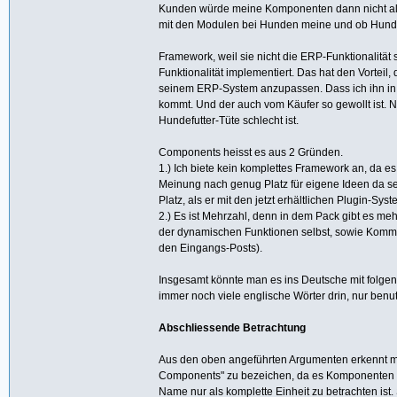
Kunden würde meine Komponenten dann nicht als
mit den Modulen bei Hunden meine und ob Hunde a
Framework, weil sie nicht die ERP-Funktionalitä
Funktionalität implementiert. Das hat den Vortei
seinem ERP-System anzupassen. Dass ich ihn in 
kommt. Und der auch vom Käufer so gewollt ist. 
Hundefutter-Tüte schlecht ist.
Components heisst es aus 2 Gründen.
1.) Ich biete kein komplettes Framework an, da
Meinung nach genug Platz für eigene Ideen da s
Platz, als er mit den jetzt erhältlichen Plugin-Sys
2.) Es ist Mehrzahl, denn in dem Pack gibt es m
der dynamischen Funktionen selbst, sowie Komm
den Eingangs-Posts).
Insgesamt könnte man es ins Deutsche mit folge
immer noch viele englische Wörter drin, nur benu
Abschliessende Betrachtung
Aus den oben angeführten Argumenten erkennt m
Components" zu bezeichen, da es Komponenten s
Name nur als komplette Einheit zu betrachten is