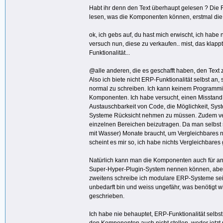
Habt ihr denn den Text überhaupt gelesen ? Die Fr
lesen, was die Komponenten können, erstmal die F
ok, ich gebs auf, du hast mich erwischt, ich ha
versuch nun, diese zu verkaufen.. mist, das klappt
Funktionalität...
@alle anderen, die es geschafft haben, den Text zu
Also ich biete nicht ERP-Funktionalität selbst 
normal zu schreiben. Ich kann keinem Programmier
Komponenten. Ich habe versucht, einen Misstand
Austauschbarkeit von Code, die Möglichkeit, Sys
Systeme Rücksicht nehmen zu müssen. Zudem vers
einzelnen Bereichen beizutragen. Da man selbst 
mit Wasser) Monate braucht, um Vergleichbares nac
scheint es mir so, ich habe nichts Vergleichbares
Natürlich kann man die Komponenten auch für an
Super-Hyper-Plugin-System nennen können, aber er
zweitens schreibe ich modulare ERP-Systeme seit
unbedarft bin und weiss ungefähr, was benötigt
geschrieben.
Ich habe nie behauptet, ERP-Funktionalität selbst 