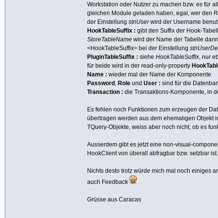
Workstation oder Nutzer zu machen bzw. es für all
gleichen Module geladen haben, egal, wer den Re
der Einstellung
stnUser
wird der Username benutzt
HookTableSuffix :
gibt den Suffix der Hook-Tabe
StoreTableName
wird der Name der Tabelle da
<HookTableSuffix> bei der Einstellung
stnUserDe
PluginTableSuffix :
siehe
HookTableSuffix
, nur e
für beide wird in der read-only-property
HookTabl
Name :
wieder mal der Name der Komponente
Password
,
Role
und
User :
sind für die Datenb
Transaction :
die Transaktions-Komponente, in d
Es fehlen noch Funktionen zum erzeugen der Da
übertragen werden aus dem ehemaligen Objekt i
TQuery-Objekte, weiss aber noch nicht, ob es funkt
Ausserdem gibt es jetzt eine non-visual-compone
HookClient von überall abfragbar bzw. setzbar i
Nichts desto trotz würde mich mal noch einiges a
auch Feedback
Grüsse aus Caracas
_________________