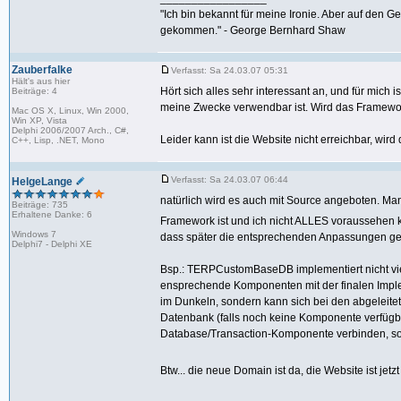
"Ich bin bekannt für meine Ironie. Aber auf den G
gekommen." - George Bernhard Shaw
Zauberfalke
Verfasst: Sa 24.03.07 05:31
Hält's aus hier
Hört sich alles sehr interessant an, und für mich 
Beiträge: 4
meine Zwecke verwendbar ist. Wird das Framewor
Mac OS X, Linux, Win 2000,
Win XP, Vista
Delphi 2006/2007 Arch., C#,
Leider kann ist die Website nicht erreichbar, wi
C++, Lisp, .NET, Mono
Verfasst: Sa 24.03.07 06:44
HelgeLange
natürlich wird es auch mit Source angeboten. Ma
Beiträge: 735
Erhaltene Danke: 6
Framework ist und ich nicht ALLES voraussehen
Windows 7
dass später die entsprechenden Anpassungen g
Delphi7 - Delphi XE
Bsp.: TERPCustomBaseDB implementiert nicht viel.
ensprechende Komponenten mit der finalen Implem
im Dunkeln, sondern kann sich bei den abgeleit
Datenbank (falls noch keine Komponente verfügba
Database/Transaction-Komponente verbinden, sowi
Btw... die neue Domain ist da, die Website ist jetz