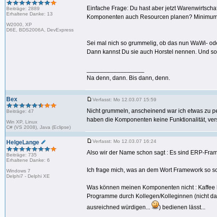
Einfache Frage: Du hast aber jetzt Warenwirts
Beiträge: 2889
Erhaltene Danke: 13
Komponenten auch Resourcen planen? Minimum
W2000, XP
D6E, BDS2006A, DevExpress
Sei mal nich so grummelig, ob das nun WaWi- oder
Dann kannst Du sie auch Horstel nennen. Und so 
_________________
Na denn, dann. Bis dann, denn.
Bex
Verfasst: Mo 12.03.07 15:59
Nicht grummeln, anscheinend war ich etwas zu pe
Beiträge: 47
haben die Komponenten keine Funktionalität, vers
Win XP, Linux
C# (VS 2008), Java (Eclipse)
Verfasst: Mo 12.03.07 16:24
HelgeLange
Also wir der Name schon sagt : Es sind ERP-Fr
Beiträge: 735
Erhaltene Danke: 6
Ich frage mich, was an dem Wort Framework so sc
Windows 7
Delphi7 - Delphi XE
Was können meinen Komponenten nicht : Kaffee k
Programme durch Kollegen/Kolleginnen (nicht das 
ausreichned würdigen...
) bedienen lässt...