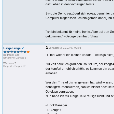
dazu eben in den vorherigen Posts...
Btw.. die Demo verzögert sich etwas, denn hier 
Computer mitgerissen. Ich bin gerade dabei, ihn z
_________________
"Ich bin bekannt für meine Ironie. Aber auf den G
gekommen." - George Bernhard Shaw
Verfasst: Mi 21.03.07 02:06
HelgeLange
Hi, mal wieder ein kleines update... weiss ja nic
Beiträge: 735
Erhaltene Danke: 6
Windows 7
Zur Zeit baue ich grad den Router um, der krieg
Delphi7 - Delphi XE
der komfort erheblich erhöht, es kommen ein paar
erhöhen.
Wer den Thread bisher gelesen hat, wird wissen,
benötigt wurden/werden, sah ich bisher noch kein
Objekten vergraben.
Nun habe ich mir einige Teile rausgesucht und s
- HookManager
- DB Zugriff