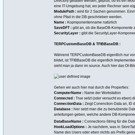
Directory geladen werden, geprüft, ob es ein Mo
eine IT-Umgebung hat, wo jeder Rechner sein eig
ModulePath :
wird für 2 Sachen genommen. Einma
ohne Pfad in die DB geschrieben werden.
Name :
Kopmponentenname natürlich
SaveDFT :
gibt an, ob die BaseDB-Komponente z
SecurityLayer :
gibt die SecurityLayer-Komponen
TERPCustomBaseDB & TFIBBaseDB :
Während TERPCustomBaseDB eigentlich nur vorgi
bildet, ist TFIBBaseDB die eigentlich Implement
sieht man ja dann im source. Auch hier das OI-Bil
Gehen wir auch hier mal durch die Properties:
ComputerName :
Name der Workstation
Connected :
True setzt (oder versucht es eben) 
ConnectionData :
Zeigt Conenction-Data an, ID d
Database :
hier setzt man die zu benutzende Dat
anleitungen geben, welche andere DB-Kompone
DataBaseName :
Connections-String für die Dat
HookLoadOptions :
Je nachdem, was in
StoreTa
Name des Users oder eben nichts als Prefix ge