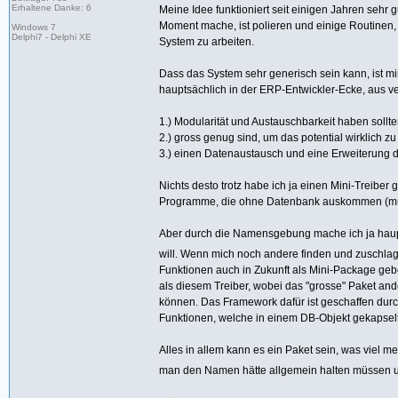
Erhaltene Danke: 6
Meine Idee funktioniert seit einigen Jahren sehr g
Moment mache, ist polieren und einige Routinen,
Windows 7
Delphi7 - Delphi XE
System zu arbeiten.
Dass das System sehr generisch sein kann, ist mi
hauptsächlich in der ERP-Entwickler-Ecke, aus
1.) Modularität und Austauschbarkeit haben sollt
2.) gross genug sind, um das potential wirklich z
3.) einen Datenaustausch und eine Erweiterung 
Nichts desto trotz habe ich ja einen Mini-Treiber
Programme, die ohne Datenbank auskommen (mü
Aber durch die Namensgebung mache ich ja haupt
will. Wenn mich noch andere finden und zuschlag
Funktionen auch in Zukunft als Mini-Package geb
als diesem Treiber, wobei das "grosse" Paket an
können. Das Framework dafür ist geschaffen durc
Funktionen, welche in einem DB-Objekt gekapsel
Alles in allem kann es ein Paket sein, was viel m
man den Namen hätte allgemein halten müssen und