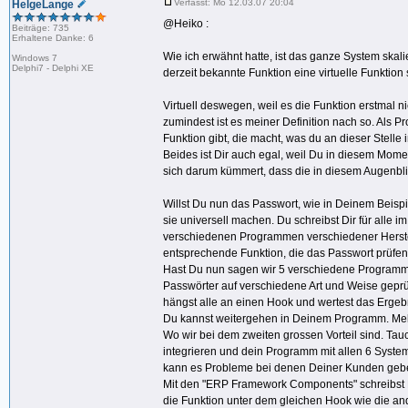
Verfasst: Mo 12.03.07 20:04
HelgeLange
@Heiko :
Beiträge: 735
Erhaltene Danke: 6
Wie ich erwähnt hatte, ist das ganze System skali
Windows 7
Delphi7 - Delphi XE
derzeit bekannte Funktion eine virtuelle Funktion s
Virtuell deswegen, weil es die Funktion erstmal n
zumindest ist es meiner Definition nach so. Als
Funktion gibt, die macht, was du an dieser Stelle
Beides ist Dir auch egal, weil Du in diesem Mome
sich darum kümmert, dass die in diesem Augenbli
Willst Du nun das Passwort, wie in Deinem Beispie
sie universell machen. Du schreibst Dir für alle
verschiedenen Programmen verschiedener Herstel
entsprechende Funktion, die das Passwort prüfe
Hast Du nun sagen wir 5 verschiedene Programme, 
Passwörter auf verschiedene Art und Weise geprü
hängst alle an einen Hook und wertest das Ergebn
Du kannst weitergehen in Deinem Programm. Melde
Wo wir bei dem zweiten grossen Vorteil sind. Ta
integrieren und dein Programm mit allen 6 Syste
kann es Probleme bei denen Deiner Kunden geben,
Mit den "ERP Framework Components" schreibst D
die Funktion unter dem gleichen Hook wie die a