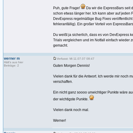
Puh, gute Frage!
Da wir die ExpressBars seit d
schon etwas länger her. Ich kann aber auf jeden F
DevExpress regelmäßige Bug Fixes veröffentlicht 
fehleranfällig). Ein großer Vorteil von ExpressBa
Du weißt ja sicherlich, dass es von DevExpress k
Trials vergleichen und im Notfall einfach wied
gemacht.
werner m
Verfasst: Mi 11.07.07 08:47
Hält's aus hier
Guten Morgen Dennis!
Beiträge: 2
Vielen dank für die Antwort. Ich werde mir noch
verschaffen.
Ein nicht ganz soooo unwichtiger Punkte wäre auch
der wichtigste Punkte.
Vielen dank noch mal.
Werner!