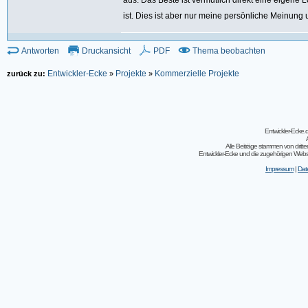
aus. Das Beste ist vermutlich direkt eine eigen
ist. Dies ist aber nur meine persönliche Meinung 
Antworten
Druckansicht
PDF
Thema beobachten
Entwickler-Ecke
Projekte
Kommerzielle Projekte
zurück zu:
»
»
Entwickler-Ecke
Alle Beiträge stammen von dritt
Entwickler-Ecke und die zugehörigen Webseit
Impressum
|
Dat