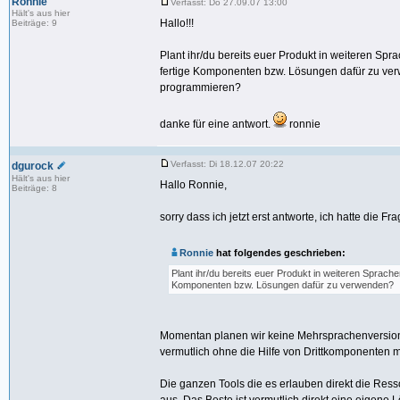
Ronnie
Verfasst: Do 27.09.07 13:00
Hält's aus hier
Hallo!!!
Beiträge: 9
Plant ihr/du bereits euer Produkt in weiteren Sp
fertige Komponenten bzw. Lösungen dafür zu ve
programmieren?
danke für eine antwort.
ronnie
Verfasst: Di 18.12.07 20:22
dgurock
Hält's aus hier
Hallo Ronnie,
Beiträge: 8
sorry dass ich jetzt erst antworte, ich hatte die F
Ronnie
hat folgendes geschrieben:
Plant ihr/du bereits euer Produkt in weiteren Sprach
Komponenten bzw. Lösungen dafür zu verwenden?
Momentan planen wir keine Mehrsprachenversion v
vermutlich ohne die Hilfe von Drittkomponenten 
Die ganzen Tools die es erlauben direkt die Ress