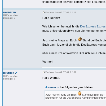
finde es besser als viele kommerzielle Lösungen.
werner m
Verfasst: Mo 09.07.07 12:11
Hält's aus hier
Hallo Dennis!
Beiträge: 2
Wie ich sehen benutzt Ihr die
DevExpress Expres
muss entscheiden ob wir nun die Komponenten 
Jetzt meine Frage an Euch:
Stand bei Euch di
Euch dann letztendlich für die DevExpress Kom
über eine kurze antwort von Dir/Euch freue ich mic
Werner!
Verfasst: Mo 09.07.07 22:42
dgurock
Hält's aus hier
Hallo Werner,
Beiträge: 8
werner m
hat folgendes geschrieben:
Jetzt meine Frage an Euch:
Stand bei Euch die T
letztendlich für die DevExpress Komponenten entsc