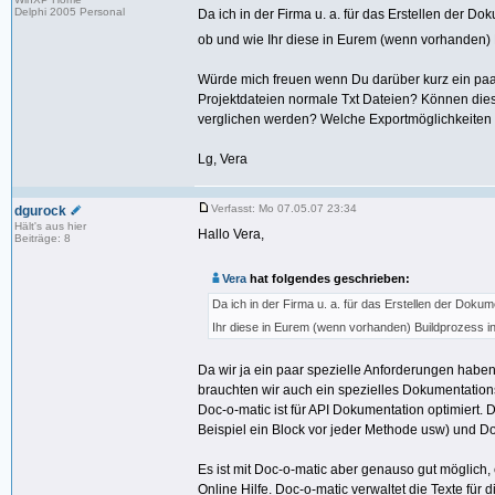
Delphi 2005 Personal
Da ich in der Firma u. a. für das Erstellen der Do
ob und wie Ihr diese in Eurem (wenn vorhanden) B
Würde mich freuen wenn Du darüber kurz ein paar
Projektdateien normale Txt Dateien? Können diese
verglichen werden? Welche Exportmöglichkeiten
Lg, Vera
Verfasst: Mo 07.05.07 23:34
dgurock
Hält's aus hier
Hallo Vera,
Beiträge: 8
Vera
hat folgendes geschrieben:
Da ich in der Firma u. a. für das Erstellen der Dokum
Ihr diese in Eurem (wenn vorhanden) Buildprozess in
Da wir ja ein paar spezielle Anforderungen haben 
brauchten wir auch ein spezielles Dokumentation
Doc-o-matic ist für API Dokumentation optimiert
Beispiel ein Block vor jeder Methode usw) und D
Es ist mit Doc-o-matic aber genauso gut möglich,
Online Hilfe. Doc-o-matic verwaltet die Texte für 