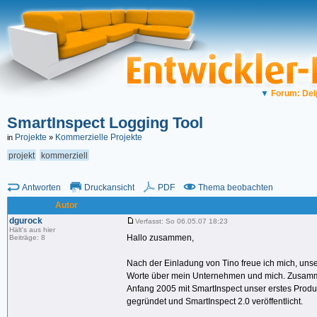
▼
Forum: Del
SmartInspect Logging Tool
Projekte
Kommerzielle Projekte
in
»
projekt
kommerziell
Antworten
Druckansicht
PDF
Thema beobachten
Autor
dgurock
Verfasst: So 06.05.07 18:23
Hält's aus hier
Hallo zusammen,
Beiträge: 8
Nach der Einladung von Tino freue ich mich, uns
Worte über mein Unternehmen und mich. Zusamm
Anfang 2005 mit SmartInspect unser erstes Prod
gegründet und SmartInspect 2.0 veröffentlicht.