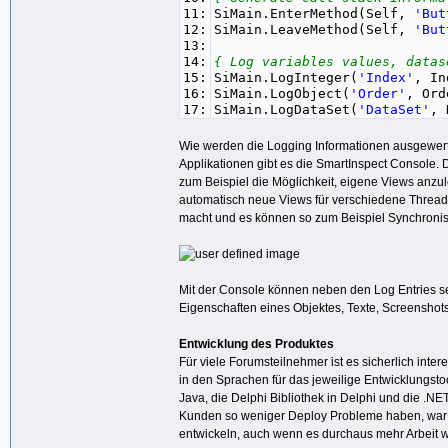
11:
SiMain.EnterMethod(Self,
'But
12:
SiMain.LeaveMethod(Self,
'But
13:
14:
{ Log variables values, datas
15:
SiMain.LogInteger(
'Index'
, In
16:
SiMain.LogObject(
'Order'
, Ord
17:
SiMain.LogDataSet(
'DataSet'
, 
Wie werden die Logging Informationen ausgewert
Applikationen gibt es die SmartInspect Console. 
zum Beispiel die Möglichkeit, eigene Views anzu
automatisch neue Views für verschiedene Threads
macht und es können so zum Beispiel Synchronis
Mit der Console können neben den Log Entries s
Eigenschaften eines Objektes, Texte, Screensho
Entwicklung des Produktes
Für viele Forumsteilnehmer ist es sicherlich inte
in den Sprachen für das jeweilige Entwicklungstool
Java, die Delphi Bibliothek in Delphi und die .NE
Kunden so weniger Deploy Probleme haben, war es
entwickeln, auch wenn es durchaus mehr Arbeit wa