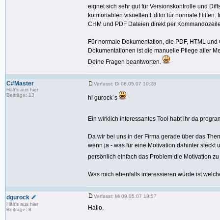
eignet sich sehr gut für Versionskontrolle und Dif
komfortablen visuellen Editor für normale Hilfen.
CHM und PDF Dateien direkt per Kommandozeile 
Für normale Dokumentation, die PDF, HTML und C
Dokumentationen ist die manuelle Pflege aller Met
Deine Fragen beantworten.
C#Master
Verfasst: Di 08.05.07 10:28
Hält's aus hier
Beiträge: 13
hi gurock´s
Ein wirklich interessantes Tool habt ihr da progr
Da wir bei uns in der Firma gerade über das Th
wenn ja - was für eine Motivation dahinter steckt
persönlich einfach das Problem die Motivation z
Was mich ebenfalls interessieren würde ist welch
Verfasst: Mi 09.05.07 19:57
dgurock
Hält's aus hier
Hallo,
Beiträge: 8