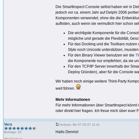
Die SmartInspect Console selbst haben wir in Del
jedoch vor ca. einem Jahr auf Delphi 2006 portier
Komponenten verwendet, ohne die die Entwicklu
auflisten, auch wenn sie vermutlich hier schon se
Die wichtigste Komponente für die Console
mögliche und gerade die Flexibilität, Ges
Für das Docking und die Toolbars nutzen 
Style noch Unicode unterstützen, mussten
Für den Binary Viewer benutzen wir die
T
die Komponente nur empfehlen, da sie uns 
Für den TCP/IP Server innerhalb der Sma
Deploy Gründen), aber für die Console war 
Wir haben noch einige weitere Third-Party Kompon
weit führen.
Mehr Informationen
Für mehr Informationen über SmartInspect könnt i
oder direkt hier fragen. Ich freue mich über euer
Vera
Verfasst: Mo 07.05.07 11:41
Hallo Dennis!
Beiträge: 82
WinXP Home