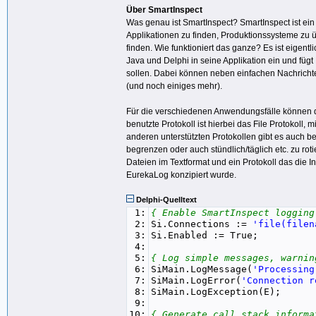
Über SmartInspect
Was genau ist SmartInspect? SmartInspect ist ein
Applikationen zu finden, Produktionssysteme z
finden. Wie funktioniert das ganze? Es ist eigentl
Java und Delphi in seine Applikation ein und fügt 
sollen. Dabei können neben einfachen Nachricht
(und noch einiges mehr).
Für die verschiedenen Anwendungsfälle können d
benutzte Protokoll ist hierbei das File Protokoll
anderen unterstützten Protokollen gibt es auch b
begrenzen oder auch stündlich/täglich etc. zu rot
Dateien im Textformat und ein Protokoll das die 
EurekaLog konzipiert wurde.
Delphi-Quelltext
1:
{ Enable SmartInspect logging
2:
Si.Connections :=
'file(filen
3:
Si.Enabled := True;
4:
5:
{ Log simple messages, warnin
6:
SiMain.LogMessage(
'Processing
7:
SiMain.LogError(
'Connection r
8:
SiMain.LogException(E);
9:
10:
{ Generate call stack informa