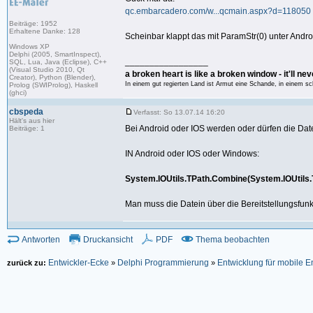
49:
GeldProClick :=
1
;
qc.embarcadero.com/w...qcmain.aspx?d=118050
50:
end
;
Beiträge: 1952
51:
Erhaltene Danke: 128
Scheinbar klappt das mit ParamStr(0) unter Androi
52:
procedure
TForm1.Rectangle1Cl
Windows XP
53:
begin
Delphi (2005, SmartInspect),
_________________
SQL, Lua, Java (Eclipse), C++
54:
GeldGesamt := GeldProClick 
(Visual Studio 2010, Qt
a broken heart is like a broken window - it'll nev
55:
end
;
Creator), Python (Blender),
In einem gut regierten Land ist Armut eine Schande, in einem s
Prolog (SWIProlog), Haskell
56:
(ghci)
57:
procedure
TForm1.Timer1Timer(
58:
begin
cbspeda
Verfasst: So 13.07.14 16:20
59:
GeldAnzahl.Text := Floattos
Hält's aus hier
Bei Android oder IOS werden oder dürfen die Dat
Beiträge: 1
60:
end
;
61:
IN Android oder IOS oder Windows:
62:
end
.
System.IOUtils.TPath.Combine(System.IOUtils.T
Man muss die Datein über die Bereitstellungsfun
Antworten
Druckansicht
PDF
Thema beobachten
Entwickler-Ecke
Delphi Programmierung
Entwicklung für mobile 
zurück zu:
»
»