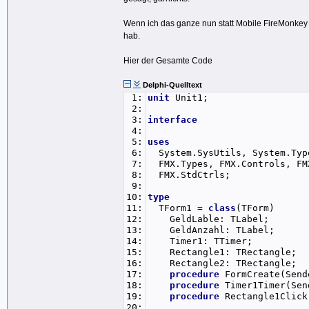
Wenn ich das ganze nun statt Mobile FireMonkey d
hab.
Hier der Gesamte Code
Delphi-Quelltext
1:
unit
Unit1;
2:
3:
interface
4:
5:
uses
6:
System.SysUtils, System.Type
7:
FMX.Types, FMX.Controls, FMX
8:
FMX.StdCtrls;
9:
10:
type
11:
TForm1 =
class
(TForm)
12:
GeldLable: TLabel;
13:
GeldAnzahl: TLabel;
14:
Timer1: TTimer;
15:
Rectangle1: TRectangle;
16:
Rectangle2: TRectangle;
17:
procedure
FormCreate(Send
18:
procedure
Timer1Timer(Sen
19:
procedure
Rectangle1Click
20: