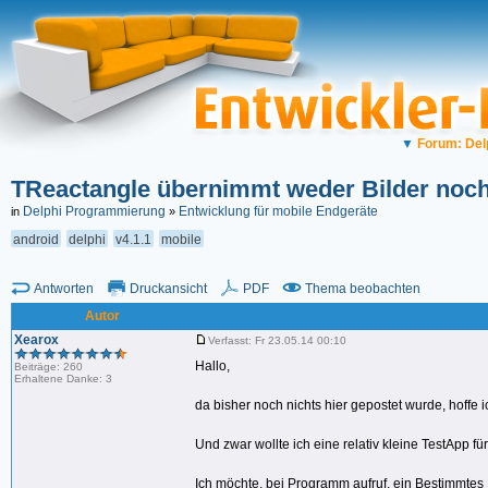
▼
Forum: Del
TReactangle übernimmt weder Bilder noc
Delphi Programmierung
Entwicklung für mobile Endgeräte
in
»
android
delphi
v4.1.1
mobile
Antworten
Druckansicht
PDF
Thema beobachten
Autor
Xearox
Verfasst: Fr 23.05.14 00:10
Hallo,
Beiträge: 260
Erhaltene Danke: 3
da bisher noch nichts hier gepostet wurde, hoffe 
Und zwar wollte ich eine relativ kleine TestApp für
Ich möchte, bei Programm aufruf, ein Bestimmtes 