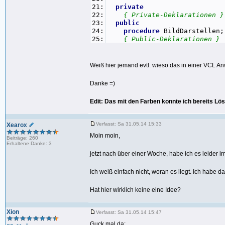
21:
private
22:
{ Private-Deklarationen }
23:
public
24:
procedure
BildDarstellen;
25:
{ Public-Deklarationen }
26:
end
;
27:
28:
var
Weiß hier jemand evtl. wieso das in einer VCL A
29:
Form1: TForm1;
30:
Danke =)
31:
implementation
32:
var
Edit: Das mit den Farben konnte ich bereits Lös
33:
GeldGesamt, GeldProClick : 
34:
{$R *.fmx}
35:
Verfasst: Sa 31.05.14 15:33
Xearox
36:
procedure
TForm1.BildDarstell
37:
begin
Moin moin,
Beiträge: 260
38:
Rectangle1.Width :=
150
;
Erhaltene Danke: 3
39:
Rectangle1.Height :=
150
;
jetzt nach über einer Woche, habe ich es leider 
40:
Rectangle1.Stroke.Kind := TB
41:
Rectangle1.Fill.Color := TAl
Ich weiß einfach nicht, woran es liegt. Ich habe da
42:
//Rectangle1.Fill.Bitmap.Bi
43:
end
;
Hat hier wirklich keine eine Idee?
44:
45:
procedure
TForm1.FormCreate(S
46:
begin
Xion
Verfasst: Sa 31.05.14 15:47
47:
BildDarstellen;
48:
Geldgesamt :=
0
;
Guck mal da: