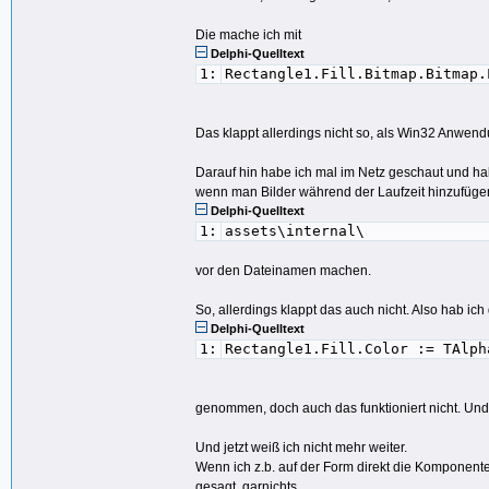
Die mache ich mit
Delphi-Quelltext
1:
Rectangle1.Fill.Bitmap.Bitmap.
Das klappt allerdings nicht so, als Win32 Anwendu
Darauf hin habe ich mal im Netz geschaut und ha
wenn man Bilder während der Laufzeit hinzufügen
Delphi-Quelltext
1:
assets\internal\
vor den Dateinamen machen.
So, allerdings klappt das auch nicht. Also hab ic
Delphi-Quelltext
1:
Rectangle1.Fill.Color := TAlph
genommen, doch auch das funktioniert nicht. Und
Und jetzt weiß ich nicht mehr weiter.
Wenn ich z.b. auf der Form direkt die Komponente
gesagt, garnichts.