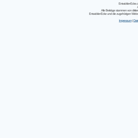
Entwickler-Ecke
Alle Beiträge stammen von dritt
Entwickler-Ecke und die zugehörigen Webseit
Impressum
|
Dat