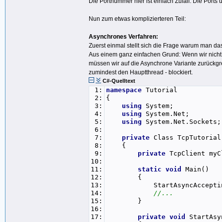
Die Portnummer hier ist einfach Zufall. Die Ports
29:
30:
//Zum Schluss wird der TcpCli
Nun zum etwas komplizierteren Teil:
31:
return
client;
32:
}
Asynchrones Verfahren:
33:
}
Zuerst einmal stellt sich die Frage warum man d
34:
}
Aus einem ganz einfachen Grund: Wenn wir nicht
müssen wir auf die Asynchrone Variante zurückgre
zumindest den Hauptthread - blockiert.
C#-Quelltext
1:
namespace
Tutorial
2:
{
3:
using
System;
4:
using
System.Net;
5:
using
System.Net.Sockets;
6:
7:
private
Class TcpTutorial
8:
{
9:
private
TcpClient myC
10:
11:
static
void
Main()
12:
{
13:
StartAsyncAcceptin
14:
//...
15:
}
16:
17:
private
void
StartAsy