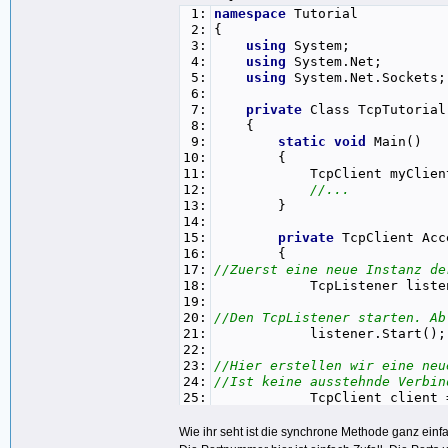
1:
namespace
Tutorial
2:
{
3:
using
System;
4:
using
System.Net;
5:
using
System.Net.Sockets;
6:
7:
private
Class TcpTutorial
8:
{
9:
static
void
Main()
10:
{
11:
TcpClient myClient = A
12:
//...
13:
}
14:
15:
private
TcpClient Acc
16:
{
17:
//Zuerst eine neue Instanz de
18:
TcpListener listen
19:
20:
//Den TcpListener starten. Ab
21:
listener.Start()
22:
23:
//Hier erstellen wir eine ne
24:
//Ist keine ausstehnde Verbin
25:
TcpClient client = lis
26:
27:
//Hier müssen wir dem TcpList
Wie ihr seht ist die synchrone Methode ganz einfa
28:
listener.Stop();