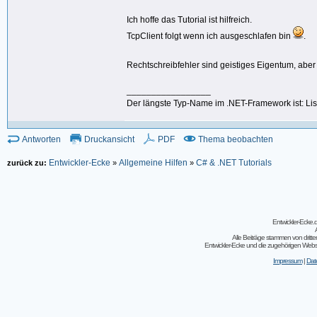
Ich hoffe das Tutorial ist hilfreich.
TcpClient folgt wenn ich ausgeschlafen bin
.
Rechtschreibfehler sind geistiges Eigentum, abe
_________________
Der längste Typ-Name im .NET-Framework ist: L
Antworten
Druckansicht
PDF
Thema beobachten
Entwickler-Ecke
Allgemeine Hilfen
C# & .NET Tutorials
zurück zu:
»
»
Entwickler-Ecke
Alle Beiträge stammen von dritt
Entwickler-Ecke und die zugehörigen Webseit
Impressum
|
Dat