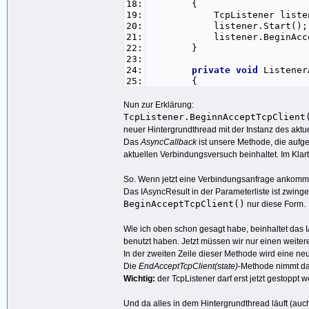
18:
{
19:
TcpListener listen
20:
listener.Start();
21:
listener.BeginAcceptTcpC
22:
}
23:
24:
private
void
ListenerA
25:
{
26:
TcpListener listener = 
27:
TcpClient client = list
Nun zur Erklärung:
28:
listener.Stop();
TcpListener.BeginnAcceptTcpClient
29:
myClient = client
neuer Hintergrundthread mit der Instanz des aktue
30:
}
Das
AsyncCallback
ist unsere Methode, die aufge
31:
}
aktuellen Verbindungsversuch beinhaltet. Im Klart
32:
}
So. Wenn jetzt eine Verbindungsanfrage ankommt
Das IAsyncResult in der Parameterliste ist zwing
BeginAcceptTcpClient()
nur diese Form.
Wie ich oben schon gesagt habe, beinhaltet das
benutzt haben. Jetzt müssen wir nur einen weiter
In der zweiten Zeile dieser Methode wird eine neu
Die
EndAcceptTcpClient(state)
-Methode nimmt da
Wichtig:
der TcpListener darf erst jetzt gestoppt 
Und da alles in dem Hintergrundthread läuft (auc