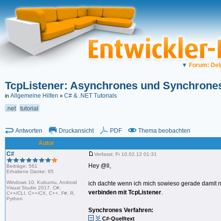
▼
Forum: Del
TcpListener: Asynchrones und Synchrone
Allgemeine Hilfen
C# & .NET Tutorials
in
»
.net
tutorial
Antworten
Druckansicht
PDF
Thema beobachten
Autor
C#
Verfasst: Fr 10.02.12 01:31
Hey @ll,
Beiträge: 561
Erhaltene Danke: 65
Windows 10, Kubuntu, Android
ich dachte wenn ich mich sowieso gerade damit r
Visual Studio 2017, C#,
verbinden mit TcpListener
.
C++/CLI, C++/CX, C++, F#, R,
Python
Synchrones Verfahren:
C#-Quelltext