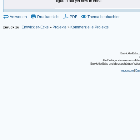
figured out yet how to cheat."
Antworten
Druckansicht
PDF
Thema beobachten
Entwickler-Ecke
Projekte
Kommerzielle Projekte
zurück zu:
»
»
Entwickler-Ecke
Alle Beiträge stammen von dritt
Entwickler-Ecke und die zugehörigen Webseit
Impressum
|
Dat