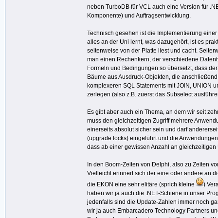
neben TurboDB für VCL auch eine Version für .NE
Komponente) und Auftragsentwicklung.
Technisch gesehen ist die Implementierung eine
alles an der Uni lernt, was dazugehört, ist es p
seitenweise von der Platte liest und cacht. Seit
man einen Rechenkern, der verschiedene Datentype
Formeln und Bedingungen so übersetzt, dass der
Bäume aus Ausdruck-Objekten, die anschließend op
komplexeren SQL Statements mit JOIN, UNION und 
zerlegen (also z.B. zuerst das Subselect ausfüh
Es gibt aber auch ein Thema, an dem wir seit ze
muss den gleichzeitigen Zugriff mehrere Anwen
einerseits absolut sicher sein und darf andererse
(upgrade locks) eingeführt und die Anwendungen, 
dass ab einer gewissen Anzahl an gleichzeitigen
In den Boom-Zeiten von Delphi, also zu Zeiten vo
Vielleicht erinnert sich der eine oder andere an
die EKON eine sehr elitäre (sprich kleine
) Ver
haben wir ja auch die .NET-Schiene in unser Pro
jedenfalls sind die Update-Zahlen immer noch g
wir ja auch Embarcadero Technology Partners un