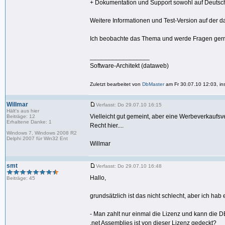
+ Dokumentation und Support sowohl auf Deutsch
Weitere Informationen und Test-Version auf de
Ich beobachte das Thema und werde Fragen ger
_________________
Software-Architekt (dataweb)
Zuletzt bearbeitet von
DbMaster
am Fr 30.07.10 12:03, in
Willmar
Verfasst: Do 29.07.10 16:15
Hält's aus hier
Vielleicht gut gemeint, aber eine Werbeverkaufsve
Beiträge: 12
Erhaltene Danke: 1
Recht hier....
Windows 7, Windows 2008 R2
Delphi 2007 für Win32 Ent
Willmar
smt
Verfasst: Do 29.07.10 16:48
Hallo,
Beiträge: 45
grundsätzlich ist das nicht schlecht, aber ich hab
- Man zahlt nur einmal die Lizenz und kann die DB
.net Assemblies ist von dieser Lizenz gedeckt?