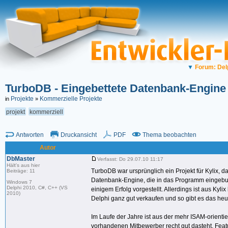
▼
Forum: Del
TurboDB - Eingebettete Datenbank-Engine i
Projekte
Kommerzielle Projekte
in
»
projekt
kommerziell
Antworten
Druckansicht
PDF
Thema beobachten
Autor
DbMaster
Verfasst: Do 29.07.10 11:17
Hält's aus hier
TurboDB war ursprünglich ein Projekt für Kylix, 
Beiträge: 11
Datenbank-Engine, die in das Programm eingebun
Windows 7
Delphi 2010, C#, C++ (VS
einigem Erfolg vorgestellt. Allerdings ist aus K
2010)
Delphi ganz gut verkaufen und so gibt es das he
Im Laufe der Jahre ist aus der mehr ISAM-orient
vorhandenen Mitbewerber recht gut dasteht, Featu