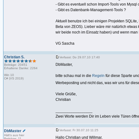
- Gibt es eventuell schon Import-Tools von Mysql
- Gibt es Datenbank-Management-Tools ?
Aktuell benutze ich bei einigen Projekten SQLi
Beta von ZEOS). Lieber wäre mir natürlich etwas 
wir beide noch im Einsatz haben) und wenn man 
VG Sascha
Christian S.
Verfasst: Do 29.07.10 17:40
DbMaster,
Beiträge: 20451
Erhaltene Danke: 2264
Win 10
bitte schau mal in die
Regeln
für diese Sparte und
C# (VS 2019)
Werbeposting und nicht das, was wir uns für dies
Viele Grüße,
Christian
_________________
Zwei Worte werden Dir im Leben viele Türen öffne
Verfasst: Fr 30.07.10 11:25
DbMaster
Hält's aus hier
Hallo Christian und Willmar,
Beiträge: 11