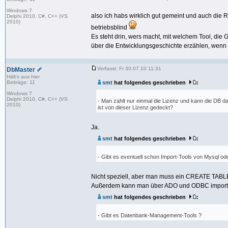
Windows 7
also ich habs wirklich gut gemeint und auch die 
Delphi 2010, C#, C++ (VS
2010)
betriebsblind
Es steht drin, wers macht, mit welchem Tool, die G
über die Entwicklungsgeschichte erzählen, wenn 
Verfasst: Fr 30.07.10 11:31
DbMaster
Hält's aus hier
Beiträge: 11
smt
hat folgendes geschrieben
:
Windows 7
Delphi 2010, C#, C++ (VS
- Man zahlt nur einmal die Lizenz und kann die DB dan
2010)
ist von dieser Lizenz gedeckt?
Ja.
smt
hat folgendes geschrieben
:
- Gibt es eventuell schon Import-Tools von Mysql od
Nicht speziell, aber man muss ein CREATE TABLE
Außerdem kann man über ADO und ODBC importi
smt
hat folgendes geschrieben
:
- Gibt es Datenbank-Management-Tools ?