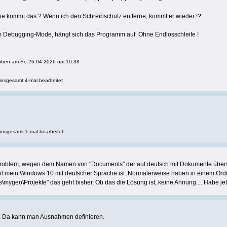
Wie kommt das ? Wenn ich den Schreibschutz entferne, kommt er wieder !?
m Debugging-Mode, hängt sich das Programm auf. Ohne Endlosschleife !
choben am So 26.04.2026 um 10:38
nsgesamt 4-mal bearbeitet
nsgesamt 1-mal bearbeitet
Problem, wegen dem Namen von "Documents" der auf deutsch mit Dokumente übers
eil mein Windows 10 mit deutscher Sprache ist. Normalerweise haben in einem Ord
mygeo\Projekte" das geht bisher. Ob das die Lösung ist, keine Ahnung ... Habe jetzt
. Da kann man Ausnahmen definieren.