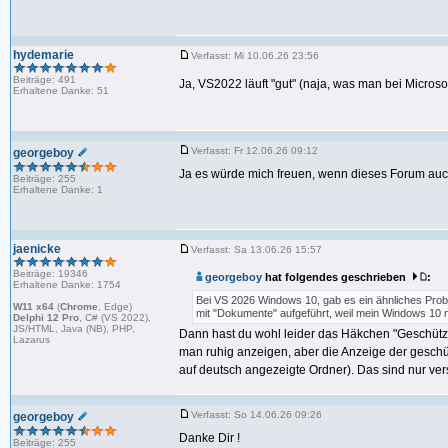
hydemarie
Verfasst: Mi 10.06.26 23:56
Beiträge: 491
Ja, VS2022 läuft "gut" (naja, was man bei Microso
Erhaltene Danke: 51
Verfasst: Fr 12.06.26 09:12
georgeboy
Ja es würde mich freuen, wenn dieses Forum auch
Beiträge: 255
Erhaltene Danke: 1
jaenicke
Verfasst: Sa 13.06.26 15:57
Beiträge: 19346
georgeboy
hat folgendes geschrieben
:
Erhaltene Danke: 1754
Bei VS 2026 Windows 10, gab es ein ähnliches Pro
W11 x64
(
Chrome
, Edge)
mit "Dokumente" aufgeführt, weil mein Windows 10 m
Delphi 12 Pro
, C# (VS 2022),
JS/HTML, Java (NB), PHP,
Dann hast du wohl leider das Häkchen "Geschützt
Lazarus
man ruhig anzeigen, aber die Anzeige der geschüt
auf deutsch angezeigte Ordner). Das sind nur ver
Verfasst: So 14.06.26 09:26
georgeboy
Danke Dir !
Beiträge: 255