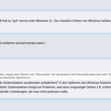
ft halt so "gut" nennt) unter Windows 11. Die virtuellen Ordner von Windows heißen 
 weiterhin benutzt werden kann !
blem, wegen dem Namen von "Documents" der auf deutsch mit Dokumente übersetzt wird. E
it deutscher Sprache ist.
e Systemdateien ausblenden (empfohlen)" in den Optionen des Windows Explorers d
zten Systemdateien bringt nur Probleme, weil dann angezeigte Ordner z.B. schlich
steckte Umleitungen, die man nicht anfassen sollte.