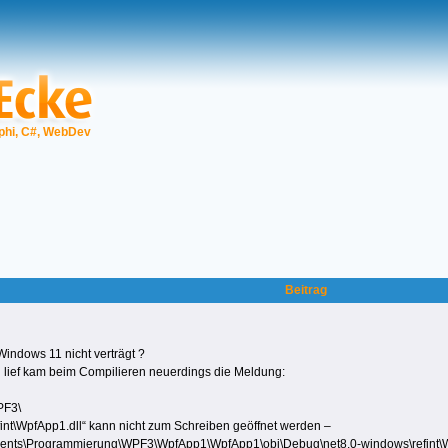
phi, C#, WebDev
Beitrag
indows 11 nicht verträgt ?
lief kam beim Compilieren neuerdings die Meldung:
PF3\
t\WpfApp1.dll“ kann nicht zum Schreiben geöffnet werden –
uments\Programmierung\WPF3\WpfApp1\WpfApp1\obj\Debug\net8.0-windows\refint\Wp