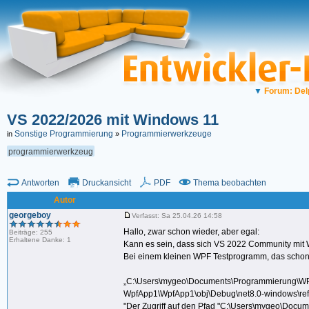
▼
Forum: Del
VS 2022/2026 mit Windows 11
Sonstige Programmierung
Programmierwerkzeuge
in
»
programmierwerkzeug
Antworten
Druckansicht
PDF
Thema beobachten
Autor
georgeboy
Verfasst: Sa 25.04.26 14:58
Hallo, zwar schon wieder, aber egal:
Beiträge: 255
Erhaltene Danke: 1
Kann es sein, dass sich VS 2022 Community mit W
Bei einem kleinen WPF Testprogramm, das schon 
„C:\Users\mygeo\Documents\Programmierung\W
WpfApp1\WpfApp1\obj\Debug\net8.0-windows\refin
"Der Zugriff auf den Pfad "C:\Users\mygeo\Doc