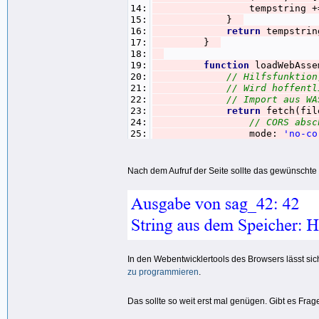
14:
tempstring += String
15:
}
16:
return
tempstri
17:
}
18:
19:
function
loadWebAsse
20:
// Hilfsfunktio
21:
// Wird hoffent
22:
// Import aus W
23:
return
fetch(fi
24:
// CORS abs
25:
mode:
'no-co
26:
})
27:
.then(response => r
28:
.then(buffer => WebA
Nach dem Aufruf der Seite sollte das gewünschte
29:
.then(module 
30:
// Legt
31:
// Da d
32:
// grei
33:
imports = impo
34:
imports.env = imp
35:
imports.env.memoryBa
36:
imports.env.tableBas
In den Webentwicklertools des Browsers lässt si
37:
if
(!imp
zu programmieren
.
38:
imports.env.
39:
initia
Das sollte so weit erst mal genügen. Gibt es 
40:
})
41:
}