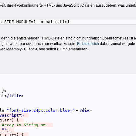
eit, direkt vorkonfigurierte HTML- und JavaScript-Dateien auszugeben, was ungefäh
s SIDE_MODULE=1 -o hallo.html
am, denn die entstehenden HTML-Dateien sind nicht nur grafisch überfrachtet (es i
egt, erweiterbar oder auch nur wartbar zu sein.
Es bietet sich
daher, zumal wir gute
ebAssembly-"Client"-Code selbst zu implementieren.
/>
st<
/title
>
le=
"font-size:24px;color:blue;"
><
/div
>
vascript">
ng(arr) {
8-Array in String um.
=
""
;
[i]; i++) {