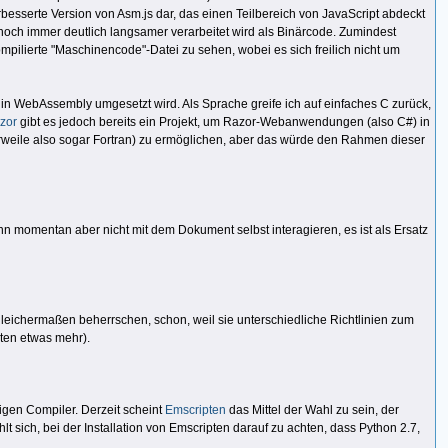
rbesserte Version von Asm.js dar, das einen Teilbereich von JavaScript abdeckt
noch immer deutlich langsamer verarbeitet wird als Binärcode. Zumindest
pilierte "Maschinencode"-Datei zu sehen, wobei es sich freilich nicht um
n WebAssembly umgesetzt wird. Als Sprache greife ich auf einfaches C zurück,
zor
gibt es jedoch bereits ein Projekt, um Razor-Webanwendungen (also C#) in
rweile also sogar Fortran) zu ermöglichen, aber das würde den Rahmen dieser
 momentan aber nicht mit dem Dokument selbst interagieren, es ist als Ersatz
leichermaßen beherrschen, schon, weil sie unterschiedliche Richtlinien zum
ten etwas mehr).
gen Compiler. Derzeit scheint
Emscripten
das Mittel der Wahl zu sein, der
hlt sich, bei der Installation von Emscripten darauf zu achten, dass Python 2.7,