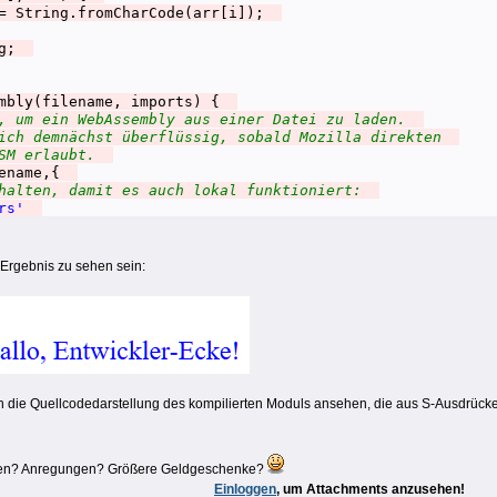
.fromCharCode(arr[i]);
ng;
mbly(filename, imports) {
n, um ein WebAssembly aus einer Datei zu laden.
lich demnächst überflüssig, sobald Mozilla direkten
ASM erlaubt.
lename,{
chalten, damit es auch lokal funktioniert:
rs'
esponse.arrayBuffer())
ssembly.compile(buffer))
 Ergebnis zu sehen sein:
=> {
 ein Modul für dieses WebAssembly an.
ie Speicherverwaltung von C/C++ für WebAssembly nicht
ft, müssen wir den Speicher händisch initialisieren.
rts || {};
orts.env || {};
se = imports.env.memoryBase ||
0
;
e = imports.env.tableBase ||
0
;
ch die Quellcodedarstellung des kompilierten Moduls ansehen, die aus S-Ausdrücke
orts.env.memory) {
memory =
new
WebAssembly.Memory({
l:
256
Fragen? Anregungen? Größere Geldgeschenke?
;
Einloggen
, um Attachments anzusehen!