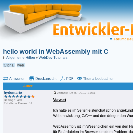
▼
Forum: Del
hello world in WebAssembly mit C
Allgemeine Hilfen
WebDev Tutorials
in
»
tutorial
web
Antworten
Druckansicht
PDF
Thema beobachten
Autor
hydemarie
Verfasst: Do 07.09.17 21:41
Vorwort
Beiträge: 491
Erhaltene Danke: 51
Ich hatte es im Seitenleistenchat schon angekündi
Webentwicklung, C/C++ und den dringenden Wunsc
WebAssembly ist im Wesentlichen ein von den He
für Binärdateien im Browser, um dem Problem, das