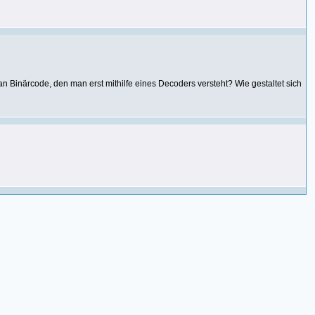
he Angabe
n Binärcode, den man erst mithilfe eines Decoders versteht? Wie gestaltet sich
st *mist*e."
);