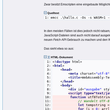
Zwar besitzt Emscripten eine eingebaute Möglichk
Quelltext
1:
emcc .\hallo.c -Os -s WASM=1 -
In den meisten Fällen ist dies jedoch nicht rats
JavaScript-Dateien sind auch nicht darauf ausgel
neuen
Fetch
-API Gebrauch zu machen und den W
Das sieht etwa so aus:
HTML-Dokument
1:
<
!doctype
html>
2:
<
html
>
3:
<
head
>
4:
<
meta
charset=
"utf-8"
5:
<
title
>WebAssembly-Te
6:
<
/head
>
7:
<
body
>
8:
<
div
id=
"ausgabe"
sty
9:
<script type="text/ja
10:
function
utf8ToStri
11:
// Wandelt UTF-
12:
let
tempstring 
13:
for
(i =
0
; arr