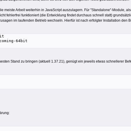
die meiste Arbeit weiterhin in JavaScript auszulagern. Für "Standalone"-Module, a
cht fehlerfrei funktioniert (die Entwicklung findet durchaus schnell statt) grundsät
agen im laufenden Betrieb wechseln. Hierfür ist nach erfolgter Installation den 
it
coming-64bit
esten Stand zu bringen (aktuell 1.37.21), genügt ein jeweils etwas schnellerer Bef
lärung: