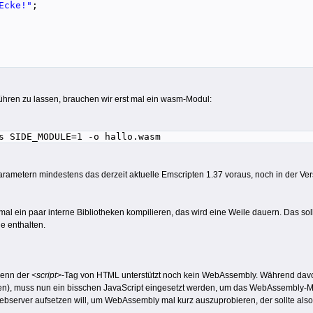
Ecke!"
;
en zu lassen, brauchen wir erst mal ein wasm-Modul:
s SIDE_MODULE=1 -o hallo.wasm
arametern mindestens das derzeit aktuelle Emscripten 1.37 voraus, noch in der V
mal ein paar interne Bibliotheken kompilieren, das wird eine Weile dauern. Das sol
e enthalten.
 denn der
<script>
-Tag von HTML unterstützt noch kein WebAssembly. Während davo
en), muss nun ein bisschen JavaScript eingesetzt werden, um das WebAssembly-Modu
server aufsetzen will, um WebAssembly mal kurz auszuprobieren, der sollte also un