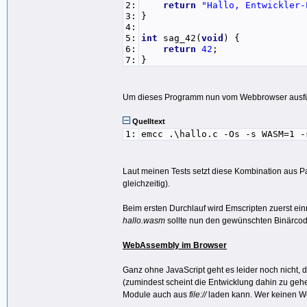
2:
return
"Hallo, Entwickler-
3:
}
4:
5:
int
sag_42(
void
) {
6:
return
42
;
7:
}
Um dieses Programm nun vom Webbrowser ausführ
Quelltext
1:
emcc .\hallo.c -Os -s WASM=1 -
Laut meinen Tests setzt diese Kombination aus P
gleichzeitig).
Beim ersten Durchlauf wird Emscripten zuerst ein
hallo.wasm
sollte nun den gewünschten Binärcod
WebAssembly im Browser
Ganz ohne JavaScript geht es leider noch nicht,
(zumindest scheint die Entwicklung dahin zu geh
Module auch aus
file://
laden kann. Wer keinen Web