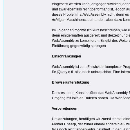
eingesetzt werden kann, entgegenzuwirken, den
und zwar ebenfalls recht performant ist, jedoch
dieses Problem hat WebAssembly nicht, denn es h
richtigen
Maschinencode handelt; aber dazu kom
Im Folgenden möchte ich kurz beschreiben, wie e
denn einigermaßen ausgereift sind derzeit nur 
WebAssembly zu kompilieren. Es gibt des Weiter
Einführung gegenwärtig sprengen.
Einschränkungen
WebAssembly ist zum Entwickeln komplexer Progra
für jQuery o.ä. also noch unbrauchbar. Eine Intera
Browserunterstützung
Dass es einen Konsens über das WebAssembly-Form
Umgang mit lokalen Dateien haben. Da WebAssembl
Vorbereitungen
Um anzufangen, benötigen wir zuerst einmal ein
Pionier Cheerp, der früher einmal anders hieß, w
falls noch nicht anderweitig installiert, in den