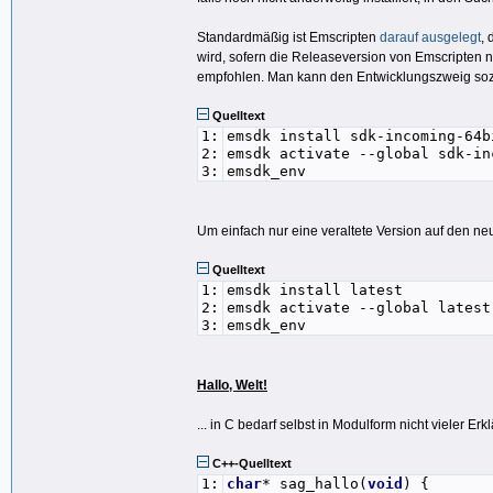
Standardmäßig ist Emscripten
darauf ausgelegt
, 
wird, sofern die Releaseversion von Emscripten ni
empfohlen. Man kann den Entwicklungszweig sozus
Quelltext
1:
emsdk install sdk-incoming-64b
2:
emsdk activate --global sdk-in
3:
emsdk_env
Um einfach nur eine veraltete Version auf den neu
Quelltext
1:
emsdk install latest
2:
emsdk activate --global latest
3:
emsdk_env
Hallo, Welt!
... in C bedarf selbst in Modulform nicht vieler Erk
C++-Quelltext
1:
char
* sag_hallo(
void
) {