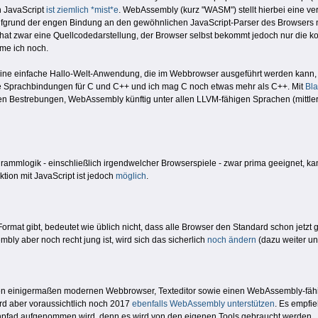
n JavaScript
ist
ziemlich
*mist*e
. WebAssembly (kurz "WASM") stellt hierbei eine ve
 aufgrund der engen Bindung an den gewöhnlichen JavaScript-Parser des Browsers 
at zwar eine Quellcodedarstellung, der Browser selbst bekommt jedoch nur die kom
me ich noch.
ine einfache Hallo-Welt-Anwendung, die im Webbrowser ausgeführt werden kann, i
die Sprachbindungen für C und C++ und ich mag C noch etwas mehr als C++. Mit
Bla
en Bestrebungen, WebAssembly künftig unter allen LLVM-fähigen Sprachen (mittle
mmlogik - einschließlich irgendwelcher Browserspiele - zwar prima geeignet, kann
ktion mit JavaScript ist jedoch
möglich
.
at gibt, bedeutet wie üblich nicht, dass alle Browser den Standard schon jetzt g
y aber noch recht jung ist, wird sich das sicherlich
noch ändern
(dazu weiter un
en einigermaßen modernen Webbrowser, Texteditor sowie einen WebAssembly-fähi
ird aber voraussichtlich noch 2017
ebenfalls WebAssembly unterstützen
. Es empfie
 Suchpfad aufgenommen wird, denn es wird von den eigenen Tools gebraucht werden.