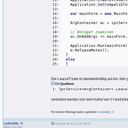
12:
Application.SetCompatibleT
13:
14:
var
mainForm =
new
MainFo
15:
16:
ArgContainer ac = ipcServi
17:
18:
// Delegat zuweisen
19:
ac.OnAddArgs += mainForm.In
20:
21:
Application.Run(mainForm)
22:
m.ReleaseMutex();
23:
}
24:
else
25:
{
26:
ArgContainer ac = ipcServi
27:
28:
// Delegaten mit korrekte
LeaseTime
Die
ist standardmäßig auf ein Jahr 
29:
//ac.OnAddArgs(Environmen
C#-Quelltext
30:
1:
IpcService<ArgContainer>.Lease
31:
var
onAddArgs = ac.OnAddA
32:
if
(onAddArgs !=
null
)
CreateS
verändert werden (vor dem Aufruf von
33:
onAddArgs(Environment.Get
34:
else
35:
MessageBox.Show(
"Fehler
Für diesen Beitrag haben gedankt:
Leitstelle_V
36:
}
37:
}
Leitstelle_V
Verfasst: Mi 01.04.20 18:07
Hält's aus hier