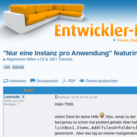
▼
Forum: Del
"Nur eine Instanz pro Anwendung" featuri
Allgemeine Hilfen
C# & .NET Tutorials
in
»
.net
tutorial
Antworten
Druckansicht
PDF
Thema beobachten
Autor
Leitstelle_V
Verfasst: Di 31.03.20 21:49
Hält's aus hier
Hallo Th69,
Beiträge: 7
vielen Dank für deine Hilfe
. Also, vorab zu der
fast genau so schon mal probiert gehabt. Aber halt n
listBox1.Items.Add(filesOrFolder
gewünscht... Aber das lag an meiner mangelnden Ke