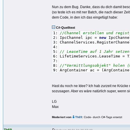
Nun zu dem Bug. Danke, dass du dich damit besch
(so teste ich es mit ner Batch, die nach dieser Zeit
dem Code, in den ich das eingefügt habe:
C#-Quelltext
1:
//Channel erstellen und regist
2:
IpcChannel ipc =
new
IpcChanne
3:
ChannelServices.RegisterChann
4:
5:
// LeaseTime auf 1 Jahr setzen
6:
LifetimeServices.LeaseTime = T
7:
8:
//"Vermittlungsobjekt" holen (
9:
ArgContainer ac = (ArgContaine
Hast du noch ne Idee? Ich hab zurzeit ne Krücke mi
sozusagen. Aber es wäre natürlich super, wenn si
LG
Max
Moderiert von
Th69
:
Code- durch C#-Tags ersetzt