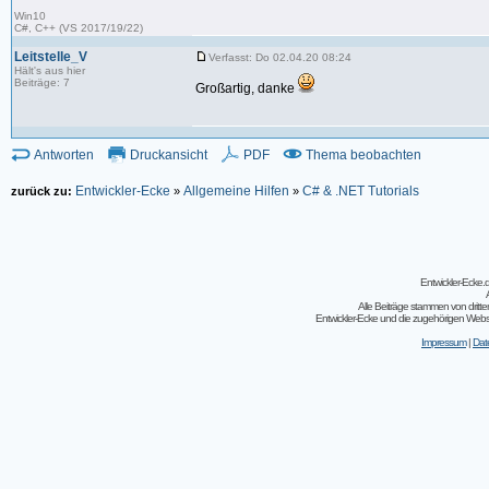
Win10
C#, C++ (VS 2017/19/22)
Leitstelle_V
Verfasst: Do 02.04.20 08:24
Hält's aus hier
Beiträge: 7
Großartig, danke
Antworten
Druckansicht
PDF
Thema beobachten
Entwickler-Ecke
Allgemeine Hilfen
C# & .NET Tutorials
zurück zu:
»
»
Entwickler-Ecke
Alle Beiträge stammen von dritt
Entwickler-Ecke und die zugehörigen Webseit
Impressum
|
Dat