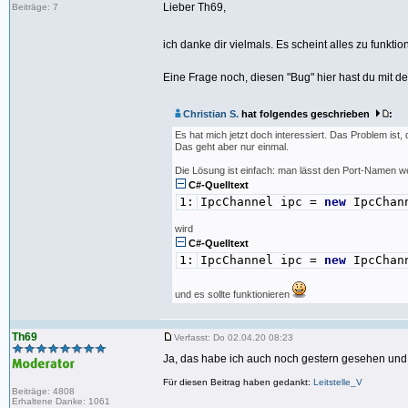
Lieber Th69,
Beiträge: 7
ich danke dir vielmals. Es scheint alles zu funkti
Eine Frage noch, diesen "Bug" hier hast du mit de
Christian S.
hat folgendes geschrieben
:
Es hat mich jetzt doch interessiert. Das Problem ist
Das geht aber nur einmal.
Die Lösung ist einfach: man lässt den Port-Namen w
C#-Quelltext
1:
IpcChannel ipc =
new
IpcChan
wird
C#-Quelltext
1:
IpcChannel ipc =
new
IpcChan
und es sollte funktionieren
Th69
Verfasst: Do 02.04.20 08:23
Ja, das habe ich auch noch gestern gesehen und ge
Für diesen Beitrag haben gedankt:
Leitstelle_V
Beiträge: 4808
Erhaltene Danke: 1061