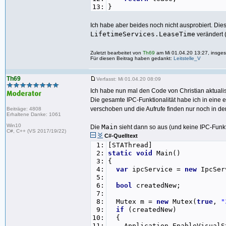
13:
}
Ich habe aber beides noch nicht ausprobiert. Dies
LifetimeServices.LeaseTime
verändert 
Zuletzt bearbeitet von
Th69
am Mi 01.04.20 13:27, insges
Für diesen Beitrag haben gedankt:
Leitstelle_V
Th69
Verfasst: Mi 01.04.20 08:09
Ich habe nun mal den Code von Christian aktualis
Die gesamte IPC-Funktionalität habe ich in eine
verschoben und die Aufrufe finden nur noch in de
Beiträge: 4808
Erhaltene Danke: 1061
Win10
Main
Die
sieht dann so aus (und keine IPC-Funkt
C#, C++ (VS 2017/19/22)
C#-Quelltext
1:
[STAThread]
2:
static
void
Main()
3:
{
4:
var
ipcService =
new
IpcSer
5:
6:
bool
createdNew;
7:
8:
Mutex m =
new
Mutex(
true
,
"
9:
if
(createdNew)
10:
{
11:
Application.EnableVisualSt