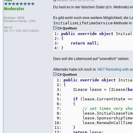
Th69
Verfasst: Mi 01.04.20 07:42
Du hast es in der falschen Datei (d.h. Methode) 
Es gibt wohl noch eine weitere Möglichkeit, die 
Beiträge: 4808
Erhaltene Danke: 1061
InitializeLifetimeService
-Methode in
Win10
C#-Quelltext
C#, C++ (VS 2017/19/22)
1:
public
override
object
Initial
2:
{
3:
return
null
;
4:
}
Dies soll die Lebenszeit auf "unendlich" setzen.
Alternativ habe ich noch in
.NET Remoting with a
C#-Quelltext
1:
public
override
object
Initia
2:
{
3:
ILease lease = (ILease)
ba
4:
5:
if
(lease.CurrentState ==
6:
{
7:
// set times very sho
8:
lease.InitialLeaseTime =
9:
lease.SponsorshipTimeout 
10:
lease.RenewOnCallTime = 
11:
}
12:
return
lease;