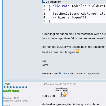
C#-Quelltext
1:
public
void
AddFilesOrFolders(
2:
{
3:
listBox1.Items.AddRange(file
4:
-> hier anfügen???
5:
}
Oder liegt hier dann ein Fehlerpotential, wenn d
for-Schleife irgendwie "durcheinander kommen"?
Ich kämpfe derzeit wie gesagt noch mit einfachen
bald an den Start bringen
.
LG
Max
Moderiert von
Th69
:
Code- durch C#-Tags ersetzt
Th69
Verfasst: Mo 30.03.20 11:53
Hallo und
Beiträge: 4808
Erhaltene Danke: 1061
du hast vergessen, den Anhang hochzuladen.
Win10