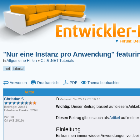
▼
Forum: Del
"Nur eine Instanz pro Anwendung" featuri
Allgemeine Hilfen
C# & .NET Tutorials
in
»
.net
tutorial
Antworten
Druckansicht
PDF
Thema beobachten
Autor
Christian S.
Verfasst: So 25.12.05 16:14
Wichtig:
Dieser Beitrag basiert auf diesem Artikel
Beiträge: 20451
Erhaltene Danke: 2264
Win 10
Diesen Beitrag gibt es auch als
Artikel
auf meiner
C# (VS 2019)
Einleitung
Es kommen immer wieder Anwendungen vor, bei d