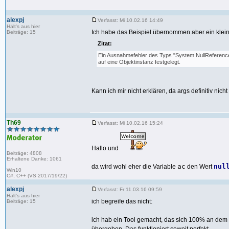
alexpj
Verfasst: Mi 10.02.16 14:49
Hält's aus hier
Ich habe das Beispiel übernommen aber ein klein
Beiträge: 15
Zitat:
Ein Ausnahmefehler des Typs "System.NullReferenceE
auf eine Objektinstanz festgelegt.
Kann ich mir nicht erklären, da args definitiv nicht le
Th69
Verfasst: Mi 10.02.16 15:24
Hallo und
Beiträge: 4808
Erhaltene Danke: 1061
ac
nul
da wird wohl eher die Variable
den Wert
Win10
C#, C++ (VS 2017/19/22)
alexpj
Verfasst: Fr 11.03.16 09:59
Hält's aus hier
ich begreife das nicht:
Beiträge: 15
ich hab ein Tool gemacht, das sich 100% an dem 