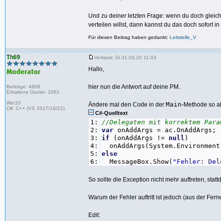
Und zu deiner letzten Frage: wenn du doch gleich
verteilen willst, dann kannst du das doch sofort 
Für diesen Beitrag haben gedankt:
Leitstelle_V
Th69
Verfasst: Di 31.03.20 11:03
Hallo,
hier nun die Antwort auf deine PM.
Beiträge: 4808
Erhaltene Danke: 1061
Win10
Main
Ändere mal den Code in der
-Methode so a
C#, C++ (VS 2017/19/22)
C#-Quelltext
1:
//Delegaten mit korrektem Para
2:
var
onAddArgs = ac.OnAddArgs;
3:
if
(onAddArgs !=
null
)
4:
onAddArgs(System.Environment.
5:
else
6:
MessageBox.Show(
"Fehler: Del
So sollte die Exception nicht mehr auftreten, sta
Warum der Fehler auftritt ist jedoch (aus der Fer
Edit: