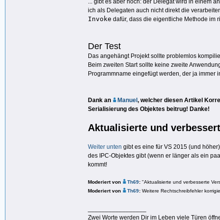
... gibt es aber noch: der Delegat wird in einem
ich als Delegaten auch nicht direkt die verarbe
Invoke
dafür, dass die eigentliche Methode im 
Der Test
Das angehängt Projekt sollte problemlos kompili
Beim zweiten Start sollte keine zweite Anwendun
Programmname eingefügt werden, der ja immer in 
Dank an
Manuel
, welcher diesen Artikel Kor
Serialisierung des Objektes beitrug! Danke!
Aktualisierte und verbesser
Weiter unten
gibt es eine für VS 2015 (und höher)
des IPC-Objektes gibt (wenn er länger als ein paa
kommt!
Moderiert von
Th69
:
"Aktualisierte und verbesserte Ver
Moderiert von
Th69
:
Weitere Rechtschreibfehler korrigie
_________________
Zwei Worte werden Dir im Leben viele Türen öffne