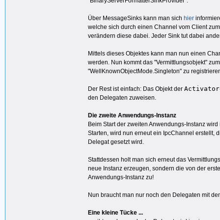
"BinaryServerFormatterSinkProvider".
Über MessageSinks kann man sich
hier
informier
welche sich durch einen Channel vom Client zum 
verändern diese dabei. Jeder Sink tut dabei andere
Mittels dieses Objektes kann man nun einen Chan
werden. Nun kommt das "Vermittlungsobjekt" zum E
"WellKnownObjectMode.Singleton" zu registrieren
Activator
Der Rest ist einfach: Das Objekt der
den Delegaten zuweisen.
Die zweite Anwendungs-Instanz
Beim Start der zweiten Anwendungs-Instanz wird i
Starten, wird nun erneut ein IpcChannel erstellt, 
Delegat gesetzt wird.
Stattdessen holt man sich erneut das Vermittlungs
neue Instanz erzeugen, sondern die von der erste
Anwendungs-Instanz zu!
Nun braucht man nur noch den Delegaten mit dem 
Eine kleine Tücke ...