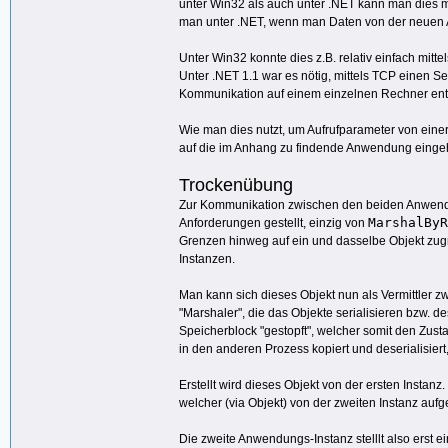
unter Win32 als auch unter .NET kann man dies mi
man unter .NET, wenn man Daten von der neuen A
Unter Win32 konnte dies z.B. relativ einfach mi
Unter .NET 1.1 war es nötig, mittels TCP einen Se
Kommunikation auf einem einzelnen Rechner ents
Wie man dies nutzt, um Aufrufparameter von einer
auf die im Anhang zu findende Anwendung einge
Trockenübung
Zur Kommunikation zwischen den beiden Anwendu
MarshalByR
Anforderungen gestellt, einzig von
Grenzen hinweg auf ein und dasselbe Objekt zug
Instanzen.
Man kann sich dieses Objekt nun als Vermittler 
"Marshaler", die das Objekte serialisieren bzw. d
Speicherblock "gestopft", welcher somit den Zust
in den anderen Prozess kopiert und deserialisier
Erstellt wird dieses Objekt von der ersten Instan
welcher (via Objekt) von der zweiten Instanz auf
Die zweite Anwendungs-Instanz stelllt also erst einm