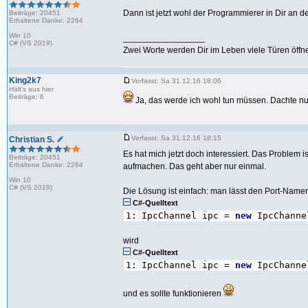
Dann ist jetzt wohl der Programmierer in Dir an
Beiträge: 20451
Erhaltene Danke: 2264
Win 10
_________________
C# (VS 2019)
Zwei Worte werden Dir im Leben viele Türen öffne
King2k7
Verfasst: Sa 31.12.16 18:06
Hält's aus hier
Beiträge: 6
Ja, das werde ich wohl tun müssen. Dachte nur 
Verfasst: Sa 31.12.16 18:15
Christian S.
Es hat mich jetzt doch interessiert. Das Problem i
Beiträge: 20451
Erhaltene Danke: 2264
aufmachen. Das geht aber nur einmal.
Win 10
C# (VS 2019)
Die Lösung ist einfach: man lässt den Port-Name
C#-Quelltext
1:
IpcChannel ipc =
new
IpcChanne
wird
C#-Quelltext
1:
IpcChannel ipc =
new
IpcChanne
und es sollte funktionieren