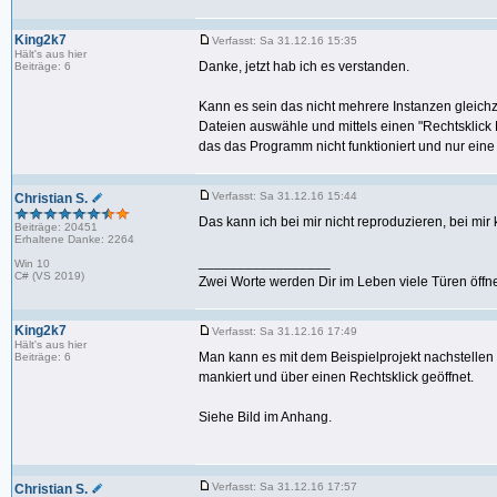
King2k7
Verfasst: Sa 31.12.16 15:35
Hält's aus hier
Danke, jetzt hab ich es verstanden.
Beiträge: 6
Kann es sein das nicht mehrere Instanzen gleich
Dateien auswähle und mittels einen "Rechtsklic
das das Programm nicht funktioniert und nur eine 
Verfasst: Sa 31.12.16 15:44
Christian S.
Das kann ich bei mir nicht reproduzieren, bei mir 
Beiträge: 20451
Erhaltene Danke: 2264
_________________
Win 10
C# (VS 2019)
Zwei Worte werden Dir im Leben viele Türen öffne
King2k7
Verfasst: Sa 31.12.16 17:49
Hält's aus hier
Man kann es mit dem Beispielprojekt nachstellen
Beiträge: 6
mankiert und über einen Rechtsklick geöffnet.
Siehe Bild im Anhang.
Verfasst: Sa 31.12.16 17:57
Christian S.