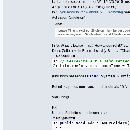
Ich habe es selber mal unter Win10, VS 2015 ausp
ArgContainer
-Objekt zurückgeliefert).
In
All you need to know about .NET Remoting
habe
Activation. Singleton"):
Zitat:
If Lease Time is expired, Singleton might be destroye
the same way – e.g. Single object for all Clients requ
In "5. What is Lease Time? How to control it?" st
Form_Load
Diese Zeile also in
(z.B. nach "Chann
C#-Quelltext
1:
// LeaseTime auf 1 Jahr setzen
2:
LifetimeServices.LeaseTime = T
using
System.Runtim
(und noch passendes
Bei mir klappt es nun - auch nach mehr als 10 Min
Viel Erfolg!
PS:
Und die Schleife sieht einfach so aus:
C#-Quelltext
1:
public
void
AddFilesOrFolders(
2:
{