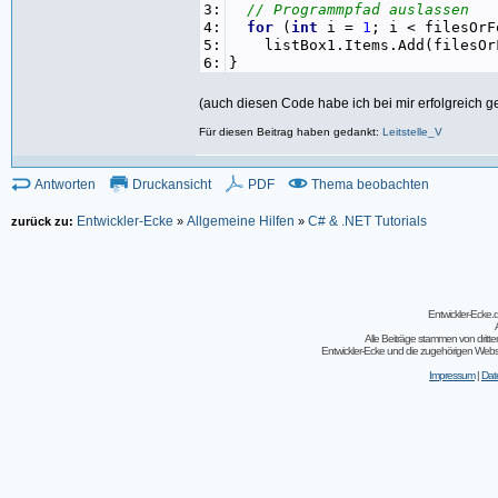
3:
// Programmpfad auslassen
4:
for
(
int
i =
1
; i < filesOrF
5:
listBox1.Items.Add(filesOr
6:
}
(auch diesen Code habe ich bei mir erfolgreich get
Für diesen Beitrag haben gedankt:
Leitstelle_V
Antworten
Druckansicht
PDF
Thema beobachten
Entwickler-Ecke
Allgemeine Hilfen
C# & .NET Tutorials
zurück zu:
»
»
Entwickler-Ecke
Alle Beiträge stammen von dritt
Entwickler-Ecke und die zugehörigen Webseit
Impressum
|
Dat