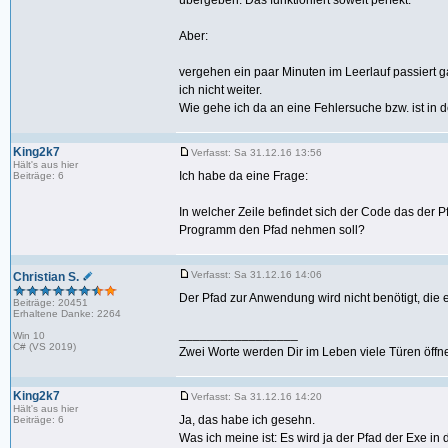
übergeben. Das funktioniert soweit perfekt.
Aber:
vergehen ein paar Minuten im Leerlauf passiert 
ich nicht weiter.
Wie gehe ich da an eine Fehlersuche bzw. ist in
King2k7
Verfasst: Sa 31.12.16 13:56
Hält's aus hier
Ich habe da eine Frage:
Beiträge: 6
In welcher Zeile befindet sich der Code das der P
Programm den Pfad nehmen soll?
Verfasst: Sa 31.12.16 14:06
Christian S.
Der Pfad zur Anwendung wird nicht benötigt, die 
Beiträge: 20451
Erhaltene Danke: 2264
_________________
Win 10
C# (VS 2019)
Zwei Worte werden Dir im Leben viele Türen öffne
King2k7
Verfasst: Sa 31.12.16 14:20
Hält's aus hier
Ja, das habe ich gesehn.
Beiträge: 6
Was ich meine ist: Es wird ja der Pfad der Exe in