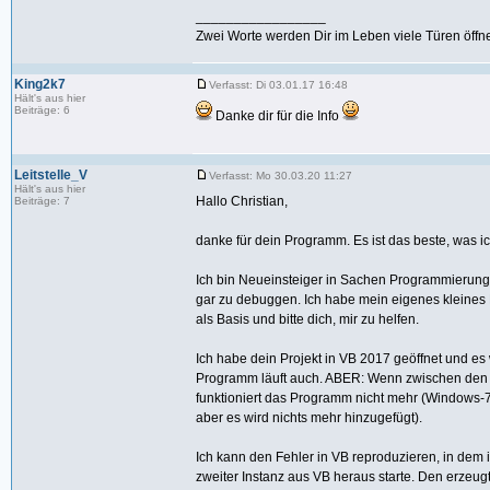
_________________
Zwei Worte werden Dir im Leben viele Türen öffne
King2k7
Verfasst: Di 03.01.17 16:48
Hält's aus hier
Beiträge: 6
Danke dir für die Info
Leitstelle_V
Verfasst: Mo 30.03.20 11:27
Hält's aus hier
Hallo Christian,
Beiträge: 7
danke für dein Programm. Es ist das beste, was 
Ich bin Neueinsteiger in Sachen Programmierung 
gar zu debuggen. Ich habe mein eigenes kleine
als Basis und bitte dich, mir zu helfen.
Ich habe dein Projekt in VB 2017 geöffnet und es 
Programm läuft auch. ABER: Wenn zwischen den e
funktioniert das Programm nicht mehr (Windows-7-D
aber es wird nichts mehr hinzugefügt).
Ich kann den Fehler in VB reproduzieren, in dem 
zweiter Instanz aus VB heraus starte. Den erzeugt