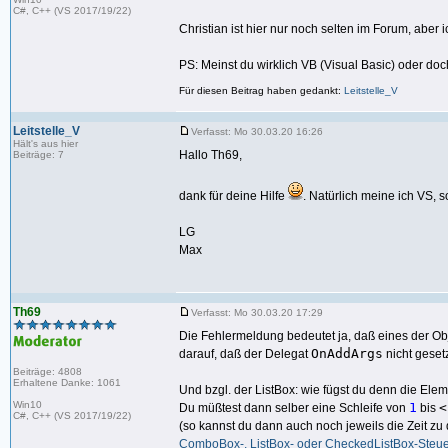
C#, C++ (VS 2017/19/22)
Christian ist hier nur noch selten im Forum, aber 
PS: Meinst du wirklich VB (Visual Basic) oder doc
Für diesen Beitrag haben gedankt:
Leitstelle_V
Leitstelle_V
Verfasst: Mo 30.03.20 16:26
Hält's aus hier
Hallo Th69,
Beiträge: 7
dank für deine Hilfe
. Natürlich meine ich VS, s
LG
Max
Th69
Verfasst: Mo 30.03.20 17:29
Die Fehlermeldung bedeutet ja, daß eines der O
OnAddArgs
darauf, daß der Delegat
nicht gesetz
Beiträge: 4808
Erhaltene Danke: 1061
Und bzgl. der ListBox: wie fügst du denn die Ele
Win10
1
<
Du müßtest dann selber eine Schleife von
bis
C#, C++ (VS 2017/19/22)
(so kannst du dann auch noch jeweils die Zeit zu
ComboBox-, ListBox- oder CheckedListBox-Steu