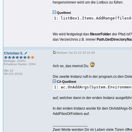
hergenommen wird um die Listbox zu füllen.
Quelltext
1:
listBox1.Items.AddRange(filesO
Wo wird festgelegt das
filesorFolder
der Pfad ist
das Verzeichnis z.B. immer
Path.GetDirectoryN
Verfasst: Sa 31.12.16 14:29
Christian S.
Beiträge: 20451
Erhaltene Danke: 2264
Ach so, das meinst Du.
Win 10
C# (VS 2019)
Die zweite Instanz ruft in der program.cs den Del
C#-Quelltext
1:
ac.OnAddArgs(System.Environmen
auf, welcher dann in der ersten Instanz ausgefüh
In der ersten Instanz wurde für den OnAddArgs-De
AddFilesOrFolders auf.
_________________
Zwei Worte werden Dir im Leben viele Türen öffne