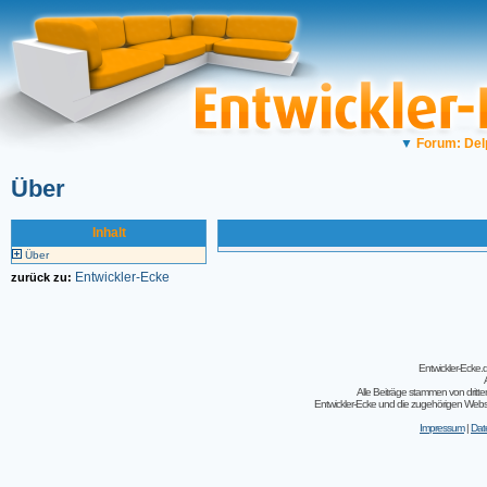
▼
Forum: Del
Über
Inhalt
Über
Entwickler-Ecke
zurück zu:
Entwickler-Ecke
Alle Beiträge stammen von dritt
Entwickler-Ecke und die zugehörigen Webseit
Impressum
|
Dat