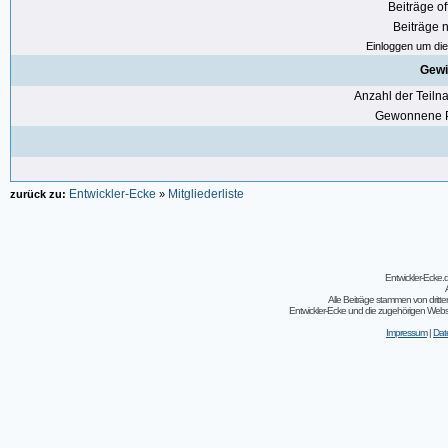
Beiträge of
Beiträge n
Einloggen um die 
Gewi
Anzahl der Teil
Gewonnene P
Entwickler-Ecke
Mitgliederliste
zurück zu:
»
Entwickler-Ecke
Alle Beiträge stammen von dritt
Entwickler-Ecke und die zugehörigen Webseit
Impressum
|
Dat