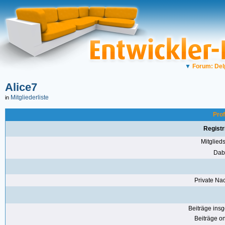
▼
Forum: Del
Alice7
Mitgliederliste
in
Prof
Registr
Mitglie
Dabe
Private Nac
Beiträge ins
Beiträge on