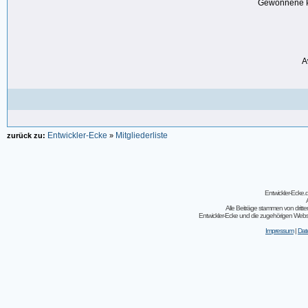
Gewonnene P
A
Entwickler-Ecke
Mitgliederliste
zurück zu:
»
Entwickler-Ecke
Alle Beiträge stammen von dritt
Entwickler-Ecke und die zugehörigen Webseit
Impressum
|
Dat