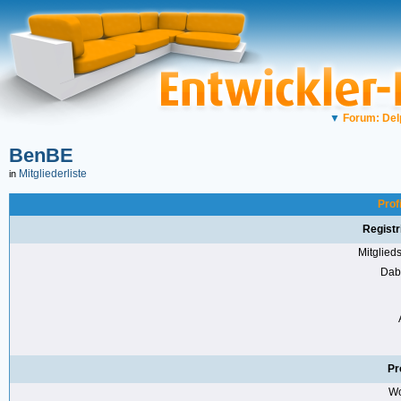
▼
Forum: Del
BenBE
Mitgliederliste
in
Prof
Registr
Mitglie
Dabe
Pr
Wo