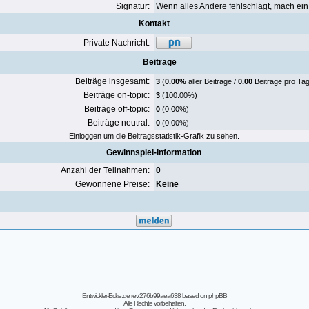
Signatur:
Wenn alles Andere fehlschlägt, mach ein 
Kontakt
Private Nachricht:
Beiträge
Beiträge insgesamt:
3
(
0.00%
aller Beiträge /
0.00
Beiträge pro Tag
Beiträge on-topic:
3
(100.00%)
Beiträge off-topic:
0
(0.00%)
Beiträge neutral:
0
(0.00%)
Einloggen um die Beitragsstatistik-Grafik zu sehen.
Gewinnspiel-Information
Anzahl der Teilnahmen:
0
Gewonnene Preise:
Keine
Entwickler-Ecke.de rev.276b99aea638
based on
phpBB
Alle Rechte vorbehalten.