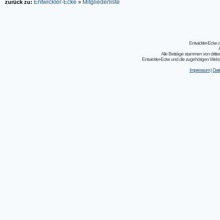
Entwickler-Ecke
Mitgliederliste
zurück zu:
»
Entwickler-Ecke
Alle Beiträge stammen von dritt
Entwickler-Ecke und die zugehörigen Webseit
Impressum
|
Dat