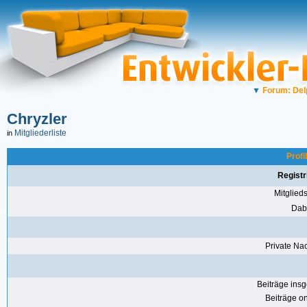
▼
Forum: Del
Chryzler
Mitgliederliste
in
Profi
Registr
Mitglie
Dabe
Private Nac
Beiträge ins
Beiträge on