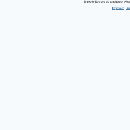
Entwickler-Ecke und die zugehörigen Webseit
Impressum
|
Dat