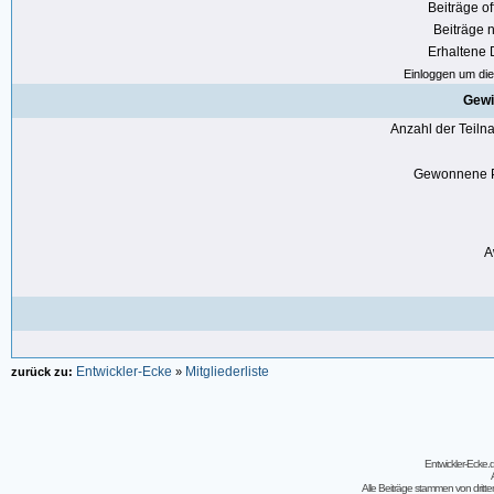
Beiträge of
Beiträge n
Erhaltene
Einloggen um die 
Gewi
Anzahl der Teil
Gewonnene P
A
Entwickler-Ecke
Mitgliederliste
zurück zu:
»
Entwickler-Ecke
Alle Beiträge stammen von dritt