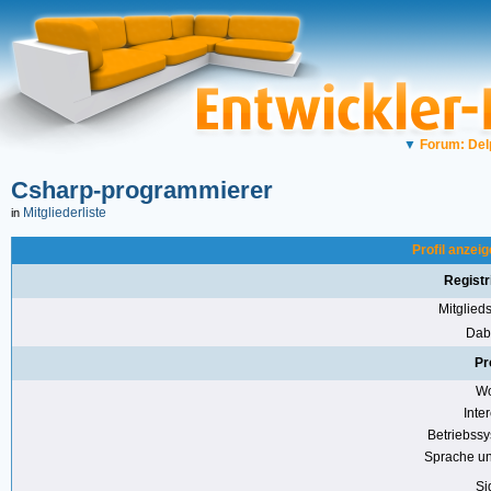
▼
Forum: Del
Csharp-programmierer
Mitgliederliste
in
Profil anzei
Registr
Mitglie
Dabe
Pr
Wo
Inte
Betriebss
Sprache u
Si