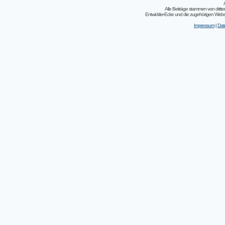
Alle Beiträge stammen von dritt
Entwickler-Ecke und die zugehörigen Webseit
Impressum
|
Dat