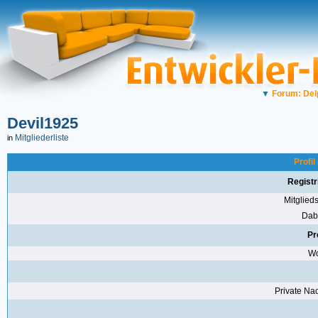
▼
Forum: Del
Devil1925
Mitgliederliste
in
Profil
Registr
Mitglie
Dabe
Pr
Wo
Private Nac