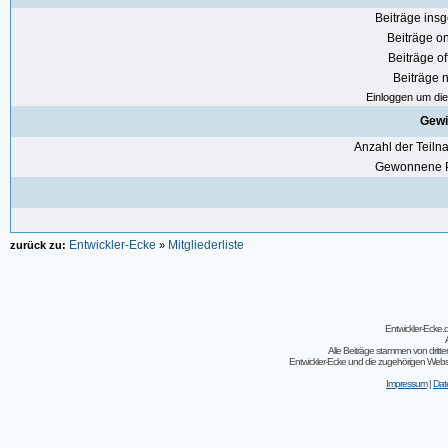
Beiträge ins
Beiträge on
Beiträge of
Beiträge n
Einloggen um die 
Gewi
Anzahl der Teil
Gewonnene P
Entwickler-Ecke
Mitgliederliste
zurück zu:
»
Entwickler-Ecke
Alle Beiträge stammen von dritt
Entwickler-Ecke und die zugehörigen Webseit
Impressum
|
Dat