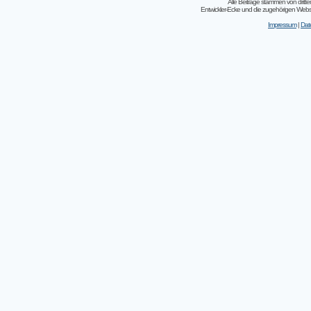
Alle Beiträge stammen von dritt
Entwickler-Ecke und die zugehörigen Webseit
Impressum
|
Dat