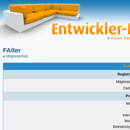
▼
Forum: Del
FAlter
Mitgliederliste
in
Prof
Registr
Mitglie
Dabe
Pr
Wo
Inte
Web
Betriebss