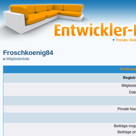
▼
Forum: Del
Froschkoenig84
Mitgliederliste
in
Profil a
Registr
Mitglie
Dabe
Private Nac
Beiträge ins
Beiträge on