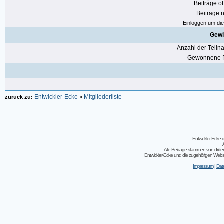
Beiträge of
Beiträge n
Einloggen um die 
Gewi
Anzahl der Teil
Gewonnene P
Entwickler-Ecke
Mitgliederliste
zurück zu:
»
Entwickler-Ecke
Alle Beiträge stammen von dritt
Entwickler-Ecke und die zugehörigen Webseit
Impressum
|
Dat