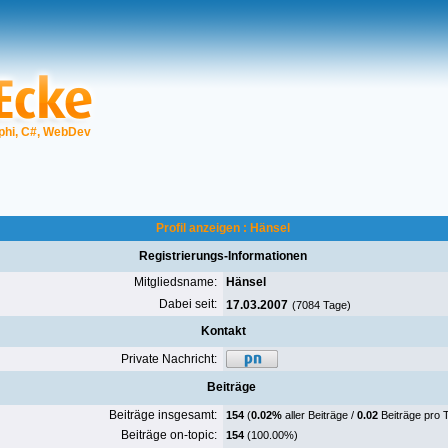
phi, C#, WebDev
Profil anzeigen : Hänsel
Registrierungs-Informationen
Mitgliedsname:
Hänsel
Dabei seit:
17.03.2007
(7084 Tage)
Kontakt
Private Nachricht:
Beiträge
Beiträge insgesamt:
154
(
0.02%
aller Beiträge /
0.02
Beiträge pro 
Beiträge on-topic:
154
(100.00%)