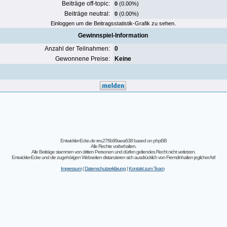
Beiträge off-topic:
0
(0.00%)
Beiträge neutral:
0
(0.00%)
Einloggen um die Beitragsstatistik-Grafik zu sehen.
Gewinnspiel-Information
Anzahl der Teilnahmen:
0
Gewonnene Preise:
Keine
Entwickler-Ecke.de rev.276b99aea638
based on
phpBB
Alle Rechte vorbehalten.
Alle Beiträge stammen von dritten Personen und dürfen geltendes Recht nicht verletzen.
Entwickler-Ecke und die zugehörigen Webseiten distanzieren sich ausdrücklich von Fremdinhalten jeglicher Art!
Impressum
|
Datenschutzerklärung
|
Kontakt zum Team