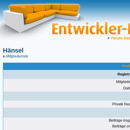
▼
Forum: Del
Hänsel
Mitgliederliste
in
Prof
Registr
Mitglie
Dabe
Private Nac
Beiträge ins
Beiträge on