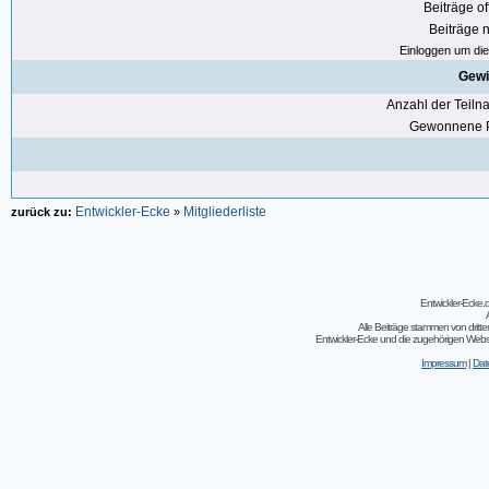
Beiträge of
Beiträge n
Einloggen um die 
Gewi
Anzahl der Teil
Gewonnene P
Entwickler-Ecke
Mitgliederliste
zurück zu:
»
Entwickler-Ecke
Alle Beiträge stammen von dritt
Entwickler-Ecke und die zugehörigen Webseit
Impressum
|
Dat