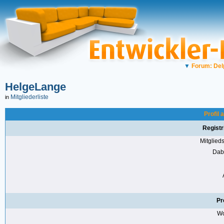
▼
Forum: Del
HelgeLange
Mitgliederliste
in
Profil
Registr
Mitglie
Dabe
Pr
Wo