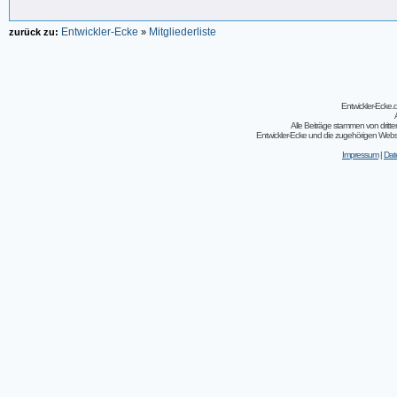
Entwickler-Ecke
Mitgliederliste
zurück zu:
»
Entwickler-Ecke
Alle Beiträge stammen von dritt
Entwickler-Ecke und die zugehörigen Webseit
Impressum
|
Dat