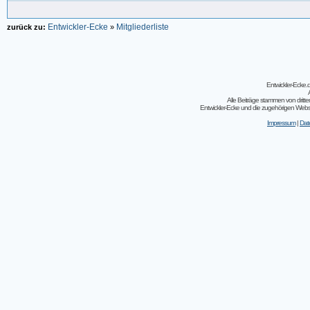
Entwickler-Ecke
Mitgliederliste
zurück zu:
»
Entwickler-Ecke
Alle Beiträge stammen von dritt
Entwickler-Ecke und die zugehörigen Webseit
Impressum
|
Dat