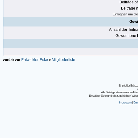
Beiträge of
Beiträge n
Einloggen um die 
Gewi
Anzahl der Teil
Gewonnene P
Entwickler-Ecke
Mitgliederliste
zurück zu:
»
Entwickler-Ecke
Alle Beiträge stammen von dritt
Entwickler-Ecke und die zugehörigen Webseit
Impressum
|
Dat