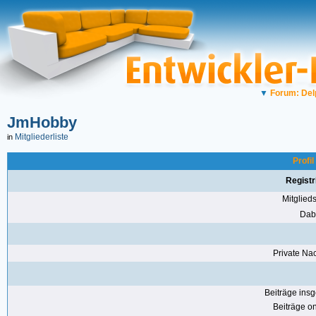
▼
Forum: Del
JmHobby
Mitgliederliste
in
Profi
Registr
Mitglie
Dabe
Private Nac
Beiträge ins
Beiträge on