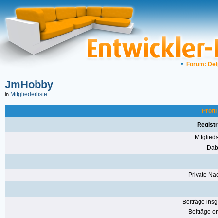
▼
Forum: Del
JmHobby
Mitgliederliste
in
Profi
Registr
Mitglie
Dabe
Private Nac
Beiträge ins
Beiträge on