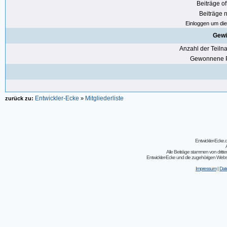
Beiträge of
Beiträge n
Einloggen um die 
Gewi
Anzahl der Teil
Gewonnene P
Entwickler-Ecke
Mitgliederliste
zurück zu:
»
Entwickler-Ecke
Alle Beiträge stammen von dritt
Entwickler-Ecke und die zugehörigen Webseit
Impressum
|
Dat