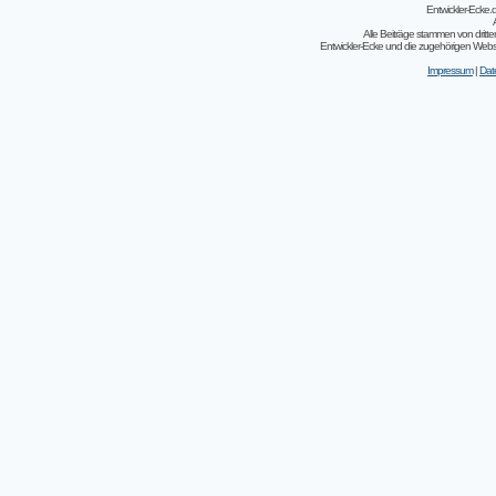
Entwickler-Ecke
Alle Beiträge stammen von dritt
Entwickler-Ecke und die zugehörigen Webseit
Impressum
|
Dat