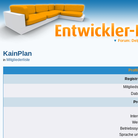
▼
Forum: Del
KainPlan
Mitgliederliste
in
Profi
Registr
Mitglie
Dabe
Pr
Inte
Web
Betriebss
Sprache u