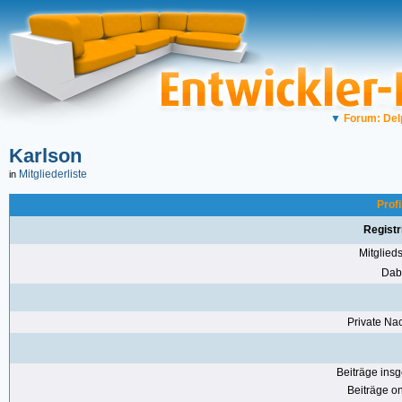
▼
Forum: Del
Karlson
Mitgliederliste
in
Profi
Registr
Mitglie
Dabe
Private Nac
Beiträge ins
Beiträge on