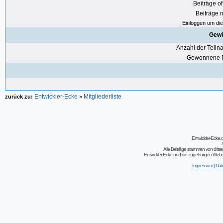
Beiträge of
Beiträge n
Einloggen um die 
Gewi
Anzahl der Teil
Gewonnene P
Entwickler-Ecke
Mitgliederliste
zurück zu:
»
Entwickler-Ecke
Alle Beiträge stammen von dritt
Entwickler-Ecke und die zugehörigen Webseit
Impressum
|
Dat