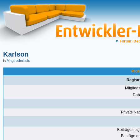
▼
Forum: Del
Karlson
Mitgliederliste
in
Profi
Registr
Mitglie
Dabe
Private Nac
Beiträge ins
Beiträge on