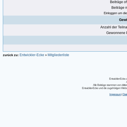
Beiträge of
Beiträge n
Einloggen um die 
Gewi
Anzahl der Teil
Gewonnene P
Entwickler-Ecke
Mitgliederliste
zurück zu:
»
Entwickler-Ecke
Alle Beiträge stammen von dritt
Entwickler-Ecke und die zugehörigen Webseit
Impressum
|
Dat