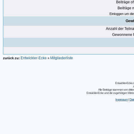
Beiträge of
Beiträge n
Einloggen um die 
Gewi
Anzahl der Teil
Gewonnene P
Entwickler-Ecke
Mitgliederliste
zurück zu:
»
Entwickler-Ecke
Alle Beiträge stammen von dritt
Entwickler-Ecke und die zugehörigen Webseit
Impressum
|
Dat