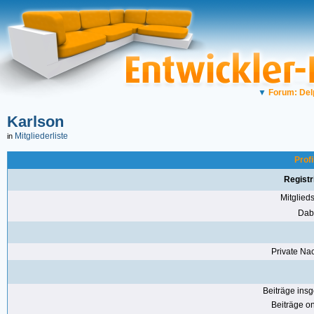
▼
Forum: Del
Karlson
Mitgliederliste
in
Profi
Registr
Mitglie
Dabe
Private Nac
Beiträge ins
Beiträge on