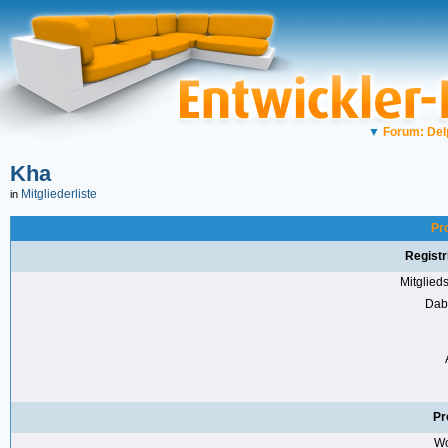
▼
Forum: Del
Kha
Mitgliederliste
in
Pro
Registr
Mitglie
Dabe
Pr
Wo