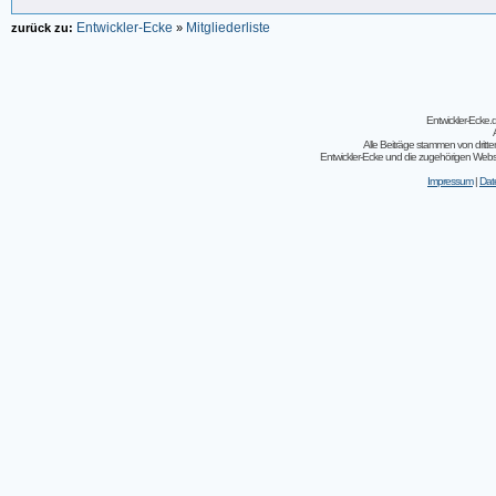
Entwickler-Ecke
Mitgliederliste
zurück zu:
»
Entwickler-Ecke
Alle Beiträge stammen von dritt
Entwickler-Ecke und die zugehörigen Webseit
Impressum
|
Dat