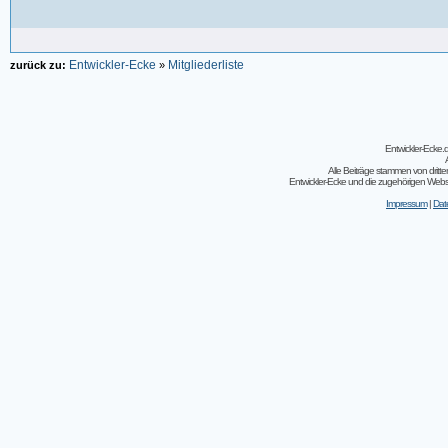
Entwickler-Ecke
Mitgliederliste
zurück zu:
»
Entwickler-Ecke
Alle Beiträge stammen von dritt
Entwickler-Ecke und die zugehörigen Webseit
Impressum
|
Dat