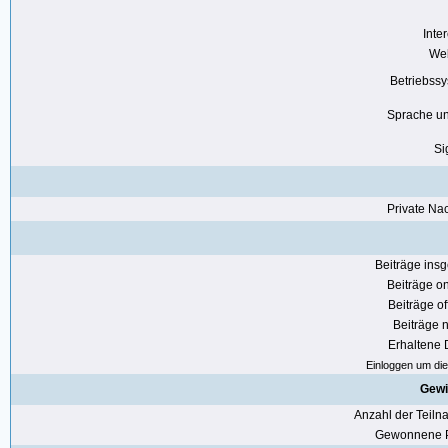
Inte
Web
Betriebss
Sprache u
Si
Private Nac
Beiträge ins
Beiträge on
Beiträge of
Beiträge n
Erhaltene
Einloggen um die 
Gewi
Anzahl der Teil
Gewonnene P